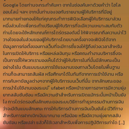
Google โดยท่านจะกระทำค้นหา จากในช่องค้นหาด้วยคำว่า ไฮโล
ออนไลน์ ฯลฯ จากนั้นท่านจะเจอกับรายนามผู้ให้บริการที่มีอยู่
มากมายก่ายกองให้แก่คุณกระทำการพินิจเลือกผู้ให้บริการมาส่วน
หนึ่งส่วนใดเพื่อกระทำเปรียบผู้ให้บริการที่จะมีความเหมาะสมกับตัว
ท่านโดยจะใช้หลักเกณฑ์การไตร่ตรองดังนี้ ให้พิจารณาถึงความน่าไว้
วางใจของในส่วนของผู้ให้บริการโดยบางครั้งอาจจะพินิจได้จาก
ข้อมูลการก่อตั้งของทางเว็บที่จะมีการชี้แจงให้รู้ถึงช่วงเวลาสำหรับ
ในการเปิดให้บริการ หรือแหล่งเงินทุน หรือคณะทำงานบริหารซึ่งจะ
เป็นการชี้ให้พวกเรามองเห็นได้ว่าผู้ให้บริการในที่นั้นมีลักษณะเป็น
อย่างไรใน ต้นแบบระบบการใช้แรงงานของทางเว็บโดยในพื้นฐาน
ท่านก็จะสามารถสัมผัส หรือศึกษาได้ในทันทีจากการเข้าใช้งาน หรือ
การค้นหาข้อมูลต่างๆจากผู้ให้บริการบนเว็บที่นั้น จากลักษณะของ
การนำไปใช้งานของระบบ ี ufabet หรือหน้ารายการอาหารมีความยุ่ง
ยากสลับซับซ้อน หรือมีความช้าสำหรับการเปิดแม้กระนั้นหน้าเป็นยัง
ไง การไตร่ตรองถึงลักษณะของระบบวิธีการทำธุรกรรมด้านการเงิน
ว่าจะมีต้นแบบลักษณะ การให้บริการด้านการเงินเป็นยังไง มีวิถีทาง
สำหรับการฝากเบิกเงินมากมาย หรือน้อย หรือมีความยุ่งยากสลับ
ซับซ้อน หรือเปล่า แล้วก็ใช้เวลาสำหรับเพื่อการปฏิบัติการเท่าใด […]