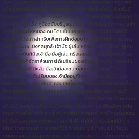
ช่องทางและก็ความชำนาญที่ไม่ซ้ำใคร แนวทางการทำความรู้ความ
เข้าใจไม่เหมือนกันนิดๆหน่อยๆของบาคาร่าเป็นสิ่งจำเป็นสำหรับผู้
เล่นที่ปรารถนาแก้ไขการเล่นเกมและก็เพิ่มช่องทางสำหรับเพื่อการ
บรรลุความสำเร็จ คู่มือฉบับบริบูรณ์นี้จะเจาะลึกถึงกฎ ข้อตกลง แล้ว
ก็แบบอย่างต่างๆของเกม โดยเป็นแถวทางสำหรับผู้เล่นทั้งยังมือ
ใหม่แล้วก็มือเก๋าสำหรับเพื่อการฝึกซ้อมบาคาร่าให้ชำนิชำนาญ การ
พนัน betufa เชิงกลยุทธ์: เจ้ามือ ผู้เล่น หรือเสมอ ในบาคาร่า ผู้เล่น
สามารถพนันที่มือเจ้ามือ มือผู้เล่น หรือเสมอ แต่ละตัวเลือกมีอัตรา
ต่อรองแล้วก็อัตราส่วนการได้เปรียบของเจ้ามือที่ต่างกัน: การพนัน
เจ้ามือ: ตามสถิติแล้ว มือเจ้ามือจะชนะบ่อยมากกว่าน้อย โดย
อัตราส่วนการได้เปรียบของเจ้ามืออยู่ที่โดยประมาณ 1.06% โดย
ปกติคาสิโนจะเรียกเก็บค่าคอมมิชชั่น 5% จากการที่เจ้ามือชนะเพื่อ
รักษาการได้เปรียบของตนเอง การพนันผู้เล่น: อัตราส่วนการได้
เปรียบของเจ้ามืออยู่ที่ราว 1.24% สูงขึ้นมากยิ่งกว่าการพนัน betufa
เจ้ามือนิดหน่อย แม้กระนั้นยังคงดีมากยิ่งกว่าเกมคาสิโนอื่นๆ พนัน
เสมอ: จ่ายที่ 8:1 หรือ 9:1 ขึ้นกับคาสิโน แต่ว่ามากับการได้เปรียบของ
เจ้ามือที่สูงกว่าอย่างชัดเจนที่ราว 14.4% ทำให้เป็นตัวเลือกที่มีการ
เสี่ยง โดยธรรมดา การพนันที่มือเจ้ามืออย่างสม่ำเสมอนับว่าเป็น
แผนการที่ถ้วนถี่ที่สุดเพราะความเป็นต่อของเจ้ามือที่ต่ำกว่า การนำ