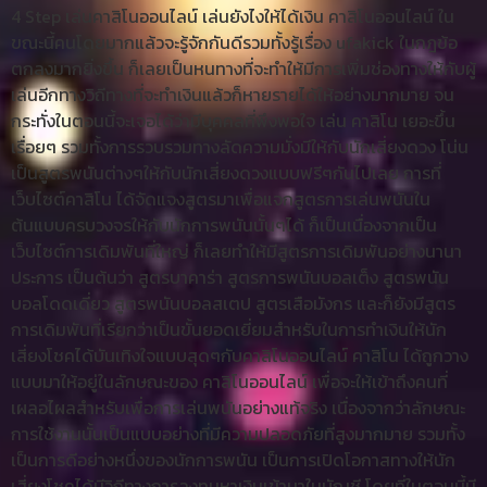
4 Step เล่นคาสิโนออนไลน์ เล่นยังไงให้ได้เงิน คาสิโนออนไลน์ ใน
ขณะนี้คนโดยมากแล้วจะรู้จักกันดีรวมทั้งรู้เรื่อง ufakick ในกฎข้อ
ตกลงมากยิ่งขึ้น ก็เลยเป็นหนทางที่จะทำให้มีการเพิ่มช่องทางให้กับผู้
เล่นอีกทางวิถีทางที่จะทำเงินแล้วก็หายรายได้ให้อย่างมากมาย จน
กระทั่งในตอนนี้จะเจอได้ว่ามีบุคคลที่พึงพอใจ เล่น คาสิโน เยอะขึ้น
เรื่อยๆ รวมทั้งการรวบรวมทางลัดความมั่งมีให้กับนักเสี่ยงดวง โน่น
เป็นสูตรพนันต่างๆให้กับนักเสี่ยงดวงแบบฟรีๆกันไปเลย การที่
เว็บไซต์คาสิโน ได้จัดแจงสูตรมาเพื่อแจกสูตรการเล่นพนันใน
ต้นแบบครบวงจรให้กับนักการพนันนั้นๆได้ ก็เป็นเนื่องจากเป็น
เว็บไซต์การเดิมพันที่ใหญ่ ก็เลยทำให้มีสูตรการเดิมพันอย่างนานา
ประการ เป็นต้นว่า สูตรบาคาร่า สูตรการพนันบอลเต็ง สูตรพนัน
บอลโดดเดี่ยว สูตรพนันบอลสเตป สูตรเสือมังกร และก็ยังมีสูตร
การเดิมพันที่เรียกว่าเป็นขั้นยอดเยี่ยมสำหรับในการทำเงินให้นัก
เสี่ยงโชคได้บันเทิงใจแบบสุดๆกับคาสิโนออนไลน์ คาสิโน ได้ถูกวาง
แบบมาให้อยู่ในลักษณะของ คาสิโนออนไลน์ เพื่อจะให้เข้าถึงคนที่
เผลอไผลสำหรับเพื่อการเล่นพนันอย่างแท้จริง เนื่องจากว่าลักษณะ
การใช้งานนั้นเป็นแบบอย่างที่มีความปลอดภัยที่สูงมากมาย รวมทั้ง
เป็นการดีอย่างหนึ่งของนักการพนัน เป็นการเปิดโอกาสทางให้นัก
เสี่ยงโชคได้มีวิถีทางการลงทุนหาเงินเข้ามาในบัญชี โดยที่ในตอนนี้มี