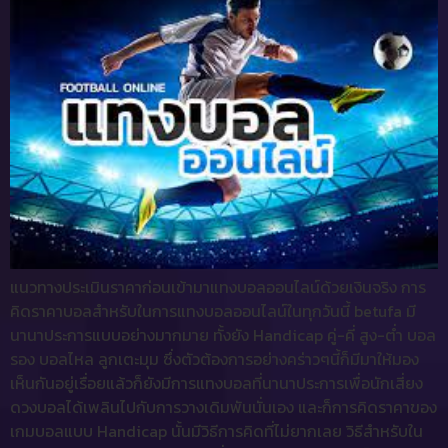
แนวทางประเมินราคาก่อนเข้ามาแทงบอลออนไลน์ด้วยเงินจริง การ
คิดราคาบอลสำหรับในการแทงบอลออนไลน์ในทุกวันนี้ betufa มี
นานาประการแบบอย่างมากมาย ทั้งยัง Handicap คู่-คี่ สูง-ต่ำ บอล
รอง บอลไหล ลูกเตะมุม ซึ่งตัวต้องการอย่างคร่าวๆนี้ก็มีมาให้มอง
เห็นกันอยู่เรื่อยแล้วก็ยังมีการแทงบอลที่นานาประการเพื่อนักเสี่ยง
ดวงบอลได้เพลินไปกับการวางเดิมพันนั่นเอง และก็การคิดราคาของ
เกมบอลแบบ Handicap นั้นมีวิธีการคิดที่ไม่ยากเลย วิธีสำหรับใน