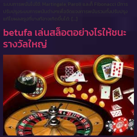
ระบบการพนันไปใช้: Martingale, Paroli และก็ Fibonacci มีการ
ปรับปรุงระบบการพนันต่างๆเพื่อจัดแจงการพนันรวมทั้งปรับปรุง
แก้ไขผลสรุปที่บางทีอาจเกิดขึ้นได้: […]
betufa เล่นสล็อตอย่างไรให้ชนะ
รางวัลใหญ่