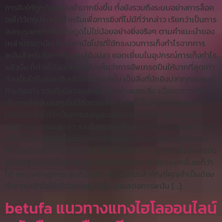
การยิงให้ถูกต้องแม่นยำมากยิ่งขึ้น ทั้งยังรวมถึงระบบอย่างการล็อค
ออโต้วัตถุประสงค์สำหรับเพื่อการยิงที่ไม่มีที่ว่ากล่าว เรียกว่าเป็นการ
ลงทุนระยะยาวที่น่าดึงดูดไม่ใช่น้อยอย่างยิ่งจริงๆ ตามคำแนะนำของ
เหล่าบรรดานักเสี่ยงโชคมือโปรที่ใช้กระบวนการเก็งกำไรจากการ
พนันสำหรับในการใช้เกมส์ยิงปลา ยอดเยี่ยมในอุปกรณ์การเก็งกำไร
แล้วนั้น ก็ต่างได้ออกความคิดเห็นว่าการอัพเกรดปืนให้มากที่สุดเท่า
ที่จะเป็นได้ในระยะต้นเริ่มของเกมส์นั้น เป็นสิ่งที่นักยิงปลาทุกคนควร
ที่จะต้องทำ รวมทั้งมีความสนใจเป็นอย่างแรกเริ่ม เนื่องจากว่าถือ
เป็นการใช้เงินลงทุนไม่มีซึ่งการเสี่ยง แล้วก็เป็นการลงทุนแบบครั้ง
เดียวจบ ถือได้ว่าเป็นการลงทุนระยะยาว เพื่อการยิงปลาของคุณ
กำเนิดสมรรถนะสูงสุด และก็สามารถที่จะทุ่นค่าใช้จ่าย ufabet ทาง
เข้า ที่ไม่มีความจำเป็นอย่างการยิงพลาด หรือการยิงแล้วไม่อาจจะ
จัดแจงกับปลาได้ ให้หมดเกลี้ยงไปได้อีกด้วย 2. ลูกกระสุนปืนล่าเงิน
จะต้องพูดได้ว่าเป็นเลิศในข้อตกลงหลักของเกมส์ประเภทนี้เลยก็ว่า
ได้ เหตุเพราะลูกกระสุนที่เป็นอีกหนึ่งตัวแปรสำคัญที่คุณจำเป็นต้อง
ทำความเข้าใจให้เข้าใจแจ่มแจ้งนั้น ส่งผลต่อการพนัน […]
betufa แนวทางแทงไฮโลออนไลน์