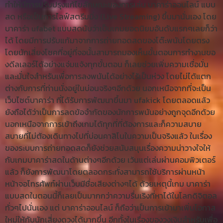
ทำให้มีการปรับปรุงแก้ไขลักษณะของการเล่น บาคาร่าออนไลน์ แบบ
สด หรือเป็นการไลฟ์สตรีมมิ่ง (Live Streaming) ขึ้นมานั่นเอง โดย
บาคาร่า ufabet แบบสดนับว่าเป็นเกมยอดนิยมอันดับแรกๆเลยก็ว่า
ได้ โดยมีการปรับแก้มาจากการถ่ายทอดสดของโต๊ะพนันโดยตรง
โดยนักเสี่ยงโชคที่อยู่ที่จอนั้นสามารถมองเห็นขั้นตอนการทำงานขอ
งดีลเลอร์ได้อย่างแจ่มแจ้งทุกขั้นตอน ก็เลยช่วยเพิ่มความเชื่อมั่น
และมั่นใจสำหรับเพื่อการลงพนันได้อย่างไร้เป็นห่วง โดยไม่ได้แตก
ต่างกับการที่ท่านนั่งอยู่ในบ่อนจริงๆอีกด้วย นอกเหนือจากที่จะเป็น
เว็บไซต์บาคาร่า ที่ได้รับการพัฒนาขึ้นมา ufakick โดยตลอดแล้ว
ยังถือได้ว่าเป็นการลดข้อจำกัดของนักการพนันอย่างถูกจุดอีกด้วย
นอกเหนือจากการเข้าถึงเกมได้ทุกที่ที่ต้องการและก็ความสบาย
สบายที่ไม่ต้องเดินทางไปที่บ่อนคาสิโนในความเป็นจริงแล้ว ในเรื่อง
ของระบบการถ่ายทอดสดก็ยังช่วยสนับสนุนเรื่องความน่าวางใจให้
กับเกมบาคาร่าสดในด้านต่างๆอีกด้วย เว้นแต่เล่นผ่านคอมพิวเตอร์
แล้ว ก็ยังการพัฒนาโดยตลอดกระทั่งสามารถใช้บริการผ่านหน้า
หน้าจอโทรศัพท์ผ่านเว็บมีชื่อเสียงต่างๆได้ ด้วยเหตุนี้เกม บาคาร่า
แบบสดในตอนนี้ก็เลยเป็นมากกว่าความรื่นเริงที่หาได้ในโลกดิจิตอล
ทั่วๆไปนั่นเอง แต่ บาคาร่าออนไลน์ ก็ถือว่าเป็นการเข้ามาเพิ่มโอกาส
ใหม่ให้กับนักเสี่ยงดวงได้มากขึ้น อีกทั้งในเรื่องของวงเงินสำหรับเพื่อ