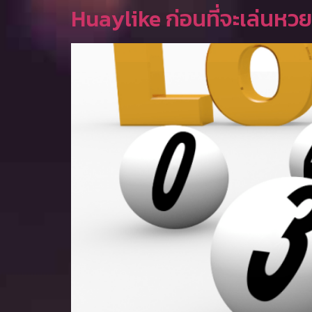
Huaylike ก่อนที่จะเล่นห