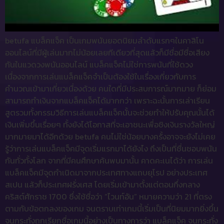
betufa แบล็คแจ็ค เป็นเกมพนันยอดนิยมลำดับแรกๆในคาสิโน
ออนไลน์ที่มีผู้เล่นมากไม่น้อยเลยทีเดียวที่สุดแล้วก็มีชื่อมีชื่อเสียง
กันในแวดวงพนันออนไลน์ แบล็คแจ็คไม่ใช่การพนันที่ใช้ดวง
เนื่องจากการเล่นแบล็คแจ็คจำเป็นต้องใช้ในเรื่องเกี่ยวกับการ
คำนวณเข้ามาเกี่ยวเนื่องด้วย คนใดที่มีประสบการณ์มากมาย ก็ย่อม
สามารถทำเงินจากแบล็คแจ็คได้มากกว่า เพราะฉะนั้นการเล่าเรียน
สูตรวมทั้งกรรมวิธีการเล่นแบล็คแจ็คนั้นจะช่วยทำให้ปรับคุณนั้นได้
เงินเพิ่มขึ้นเรื่อยๆ ทั้งยังได้โอกาสที่จะเอาชนะเพื่อชิงเงินรางวัลใหญ่
มากมายมาได้อีกด้วย betufa คนไม่ใช่น้อยบางครั้งอาจจะยังไม่เคย
รู้ว่าการเล่นแบล็คแจ็คมีจุดเริ่มแรกมาได้ยังไง ถึงเป็นที่ชื่นชอบพนัน
กันทั่วทั้งโลก จากที่มีคนศึกษาค้นพบมานั้น คาดคะเนได้ว่า การเล่น
แบล็คแจ็คมีจุดกำเนิดมาจากประเทศทางแถบยุโรป อย่างประเทศ
สเปน แล้วก็ประเทศฝรั่งเศส โดยเริ่มเข้ามาตั้งแต่ตอนกึ่งกลาง
คริสต์ศักราช 1700 ซึ่งใช้ชื่อว่า “ไวนท์อัน” หมายความว่า 21 ที่ตรง
ตามกับข้อตกลงของเกม จนตราบเท่าเกมนี้เริ่มเป็นที่นิยมมากยิ่งขึ้น
จนกระทั่งถูกเรียกชื่อเกมนี้อย่างเป็นทางการว่า แบล็คแจ็ค จนกระทั่ง