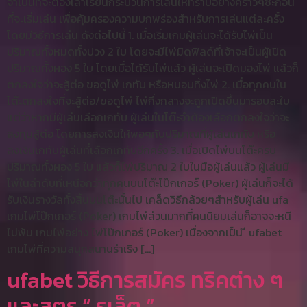
จำเป็นที่จะต้องเล่าเรียนกระบวนการเล่นให้ทราบอย่างคร่าวๆซะก่อน
ที่จะเริ่มเล่น เพื่อคุ้มครองความบกพร่องสำหรับการเล่นแต่ละครั้ง
โดยมีวิธีการเล่น ดังต่อไปนี้ 1. เมื่อเริ่มเกมผู้เล่นจะได้รับไพ่เป็น
ปริมาณทั้งหมดทั้งปวง 2 ใบ โดยจะมีไพ่มิดฟิลด์ที่เจ้าจะเป็นผู้เปิด
ปริมาณทั้งผอง 5 ใบ โดยเมื่อได้รับไพ่แล้ว ผู้เล่นจะเปิดมองไพ่ แล้วก็
ตกลงใจว่าจะสู้ต่อ ขอดูไพ่ เกทับ หรือหมอบทิ้งไพ่ 2. เมื่อทุกคนใน
โต๊ะตกลงใจที่จะสู้ต่อ/ขอดูไพ่ ไพ่กึ่งกลางจะถูกเปิดขึ้นมารอบละใบ
แต่ว่าหากมีผู้เล่นเลือกเกทับ ผู้เล่นในโต๊ะจำต้องเลือกตกลงใจว่าจะ
ลงทุนสู้ต่อ โดยการลงเงินให้พอๆกับปริมาณที่ผู้เล่นเกทับ หรือ
ลงเงินเกทับผู้เล่นที่เลือกเกทับอีกครั้ง 3. เมื่อเปิดไพ่บนโต๊ะครบ
ปริมาณทั้งผอง 5 ใบ แล้วก็ไพ่ปริมาณ 2 ใบในมือผู้เล่นแล้ว ผู้เล่นมี
ไพ่ในลำดับที่เหนือกว่าทุกคนบนโต๊ะโป๊กเกอร์ (Poker) ผู้เล่นก็จะได้
รับเงินรางวัลทั้งสิ้นบนโต๊ะนั้นไป เคล็ดวิธีกล้วยๆสำหรับผู้เล่น ufa
เกมไพ่โป๊กเกอร์ (Poker) เกมไพ่ส่วนมากที่คนนิยมเล่นก็อาจจะหนี
ไม่พ้น เกมไพ่อย่าง ไพ่โป๊กเกอร์ (Poker) เนื่องจากเป็น ี ufabet
เกมไพ่ที่ความสนุกสนานร่าเริง […]
ufabet วิธีการสมัคร ทริคต่าง ๆ
และสูตร “ รูเล็ต ”