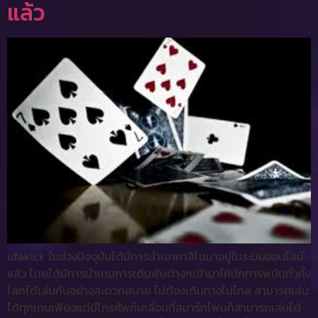
แล้ว
ufakick ในช่วงปัจจุบันได้มีการนำเอาคาสิโนมาอยู่ในระบบออนไลน์
แล้ว โดยได้มีการนำเกมการเดิมพันต่างๆเข้ามาให้นักการพนันทั่วทั้ง
โลกได้เล่นกันอย่างสะดวกสบาย ไม่ต้องเดินทางไปไกล สามารถเล่น
ได้ทุกเกมเพียงแต่มีโทรศัพท์เคลื่อนที่สมาร์ทโฟนก็สามารถเล่นได้