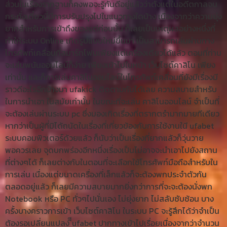
ส่วนในเรื่องรากฐานก็คงพอจะรู้กันดีอยู่แล้วว่าตั้งแต่ในอดีตกาลจน
กระทั่งเดี๋ยวนี้มีการปรับปรุงไปในแนวทางใดบ้าง เนื่องจากว่าความยุ่ง
ยากสำหรับการเข้าถึงของแต่ก่อนนั้น ก็เลยเป็นเหตุผลอย่างหนึ่งที่
ทำให้ระบบ Online เกิดรูปแบบใหม่ขึ้นมา เป็นสามารถเล่นผ่านทาง
โทรศัพท์เคลื่อนที่สมาร์ทโฟนเพียงแต่เครื่องเดียวได้แล้ว ตอนที่ท่าน
จะเล่นพนันออนไลน์ก็ง่าย เพียงเข้าไปในหน้า เว็บไซต์คาสิโน เพียง
เท่านั้น และก็การเล่นคาสิโนออนไลน์ในโทรศัพท์เคลื่อนที่ยังมีเรื่องมี
ราวดีอะไรอีกบ้างมา ufakick ติดตามกันได้เลย ความสบายสำหรับ
ในการนำเอา ในสมัยเก่านั้น ในขณะที่จะเล่น คาสิโนออนไลน์ จำเป็นที่
จะต้องเล่นผ่านระบบ pc ซึ่งมองเกิดเรื่องที่ตรากตรำมากมายทีเดียว
หากว่าเป็นผู้ที่มิได้ถนัดในเรื่องที่เกี่ยวข้องกับการใช้งานในี ufabet
ระบบคอมพิวเตอร์ด้วยแล้ว ก็นับว่าเป็นเรื่องที่ยากแล้วก็วุ่นวาย
พอควรเลย จุดบกพร่องอีกหนึ่งเรื่องเป็นไม่อาจจะนำเอาไปยังสถาน
ที่ต่างๆได้ ก็เลยต่างกับในตอนที่จะเลือกใช้โทรศัพท์มือถือสำหรับใน
การเล่น เนื่องแต่ขนาดเครื่องที่เล็กแล้วก็จะต้องพกประจำตัวกัน
ตลอดอยู่แล้ว ก็เลยมีความสบายมากยิ่งกว่าการที่จะจะต้องนั่งพก
Notebook หรือ PC ทั่วๆไปนั่นเอง ไม่ยุ่งยาก ไม่สลับซับซ้อน บาง
ครั้งบางคราวการเข้า เว็บไซต์คาสิโน ในระบบ PC จะรู้สึกได้ว่าจำเป็น
ต้องรอเปลี่ยนแปลง ีีufabet ปากทางเข้าไปเรื่อยเนื่องจากว่าจำนวน