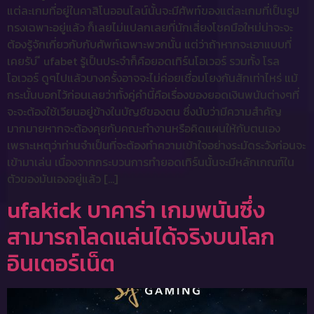
แต่ละเกมที่อยู่ในคาสิโนออนไลน์นั้นจะมีศัพท์ของแต่ละเกมที่เป็นรูป
ทรงเฉพาะอยู่แล้ว ก็เลยไม่แปลกเลยที่นักเสี่ยงโชคมือใหม่น่าจะจะ
ต้องรู้จักเกี่ยวกับกับศัพท์เฉพาะพวกนั้น แต่ว่าถ้าหากจะเอาแบบที่
เคยรับ ี ufabet รู้เป็นประจำก็คือยอดเทิร์นโอเวอร์ รวมทั้ง โรล
โอเวอร์ ดูๆไปแล้วบางครั้งอาจจะไม่ค่อยเชื่อมโยงกันสักเท่าไหร่ แม้
กระนั้นบอกไว้ก่อนเลยว่าทั้งคู่คำนี้คือเรื่องของยอดเงินพนันต่างๆที่
จะจะต้องใช้เวียนอยู่ข้างในบัญชีของตน ซึ่งนับว่ามีความสำคัญ
มากมายหากจะต้องคุยกับคณะทำงานหรือคิดแผนให้กับตนเอง
เพราะเหตุว่าท่านจำเป็นที่จะต้องทำความเข้าใจอย่างระมัดระวังก่อนจะ
เข้ามาเล่น เนื่องจากกระบวนการทำยอดเทิร์นนั้นจะมีหลักเกณฑ์ใน
ตัวของมันเองอยู่แล้ว […]
ufakick บาคาร่า เกมพนันซึ่ง
สามารถโลดแล่นได้จริงบนโลก
อินเตอร์เน็ต