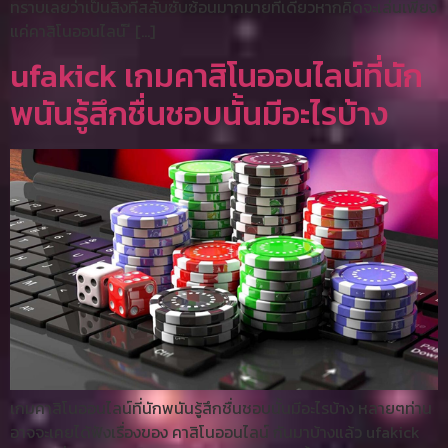
ทราบเลยว่าเป็นสิ่งที่สลับซับซ้อนมากมายทีเดียวหากคิดจะเล่นเพียง
แค่คาสิโนออนไลน์ ี […]
ufakick เกมคาสิโนออนไลน์ที่นัก
พนันรู้สึกชื่นชอบนั้นมีอะไรบ้าง
เกมคาสิโนออนไลน์ที่นักพนันรู้สึกชื่นชอบนั้นมีอะไรบ้าง หลายๆท่าน
อาจจะเคยได้ฟังเรื่องของ คาสิโนออนไลน์ กันมาบ้างแล้ว ufakick