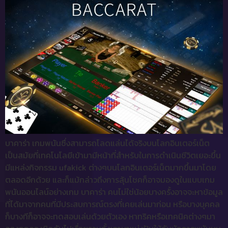
บาคาร่า เกมพนันซึ่งสามารถโลดแล่นได้จริงบนโลกอินเตอร์เน็ต
เป็นสมัยที่เทคโนโลยีเข้ามามีหน้าที่สำหรับในการดำเนินชีวิตเยอะขึ้น
มีแหล่งกิจกรรม ufakick ต่างๆบนโลกอินเตอร์เน็ตมากขึ้นมาโดย
ตลอดอีกด้วย และก็แม้กล่าวถึงการลุ้นโชคก็อาจมองดูในแบบเกม
พนันออนไลน์อย่างเกม บาคาร่า คนไม่ใช่น้อยบางครั้งอาจจะหาข้อมูล
ที่ได้มาจากคนที่มีประสบการณ์ตรงที่เคยเล่นมาก่อน หรือบางบุคคล
ก็บางทีก็อาจจะทดสอบเล่นด้วยตัวเอง หาทริคหรือเทคนิคต่างๆมา