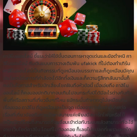
คาสิโนออนไลน์ ชี้แนะว่าให้ใช้ขั้นตอนการหาจุดเด่นและข้อตำหนิ คา
สิโนออนไลน์ กับต้นแบบการวางเดิมพัน ufakick ที่ไม่ต้องทำเทิร์น
คาสิโนออนไลน์เป็นกิจกรรมที่ดูเหมือนจะบรรเทาและก็ดูเหมือนมีคุณ
ประโยชน์ต่อการที่กำลังจะได้อีกทั้งเงินและก็ความรู้สึกกลับมานั้นก็
คงเป็นโอกาสสำหรับนักเสี่ยงโชคฝันถึงหัวข้อนี้ เมื่อเอ่ยถึง คาสิโน
ออนไลน์ ก็คงมองปกติมากจนเกินไปจนกระทั่งมิได้มีอะไรต่างกันกับ
พื้นที่หรือสถานที่เที่ยวอื่นๆที่ไหน แม้กระนั้นถ้าหากดูไม่เหมือนกัน
เรื่องของ คาสิโน ที่ดูเหมือนจะเป็นจุด เนื่องจากว่าขั้นต่ำก็ง่ายต่อ
เรื่องที่เกี่ยวข้องกับการนำพาสบายแค่เพียงมีสมาร์ทโฟนหรือโน๊
ตบุ๊คเปิดที่ไหนก็สามารถที่จะเชื่อมเข้าต่อกับระบบแล้วสามารถที่จะใช้
งาน เว็บไซต์คาสิโน โดยที่ไม่ต้องคอย ก็เลยไม่แปลกที่เพราะเหตุใด
ถึงสามารถจะดึงความพึงพอใจให้กับเว็บไซต์พนันที่ถูกเรียกว่าคาสิ