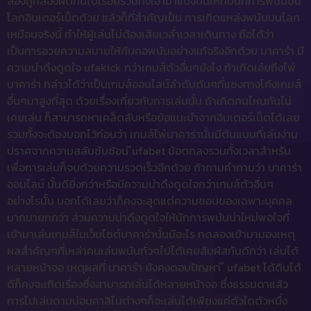
ลองถูกลองผิดกันไปเรื่อยรวมทั้งเอามาแบ่งปันให้กับนักการพนันบน
โลกอินเตอร์เน็ตด้วย แล้วก็ที่สำคัญเป็น การเกิดแหล่งพนันบนโลก
เหมือนจริงนี้ ทำให้ผู้เล่นไม่ต้องเสียเวล่ำเวลาเดินทาง ถือได้ว่า
เป็นการอวยความสบายให้กับคอพนันอย่างแท้จริงอีกด้วย บาคาร่า มี
ความน่าดึงดูดใจ ufakick กว่าเกมส์ตัวอื่นๆยังไง ถ้าเกิดเอ๋ยถึงไพ่
บาคาร่า กล่าวได้ว่าเป็นเกมส์ออนไลน์ลำดับต้นๆที่แซงทางโค้งเกมส์
อื่นๆมาสูงที่สุด ด้วยเรื่องเกี่ยวกับการเล่นนั้น ถ้าเกิดคนไหนกันไม่
เคยเล่น ก็สามารถหาเคล็ดลับหรือข้อแนะนำจากอินเตอร์เน็ตได้เลย
รวมทั้งจะต้องบอกไว้ก่อนว่า เกมส์ไพ่บาคาร่านั้นมีต้นแบบที่เล่นง่าน
ปราศจากความสลับซับซ้อน ีufabet ข้อตกลงรวมทั้งเวลาสำหรับ
เพื่อการเล่นก็จบด้วยความรวดเร็วอีกด้วย ถ้าถามคำถามว่า บาคาร่า
ออนไลน์ นั้นดียิ่งกว่าหรือมีความน่าดึงดูดใจกว่าเกมส์ตัวอื่นๆ
อย่างไรนั้น บอกได้เลยว่าก็คงจะสุดแต่ความชอบของเฉพาะบุคคล
มากมายกกว่า ส่วนความน่าดึงดูดใจให้นักการพนันน่าใหม่พอใจที่
เข้ามาเล่นเกมส์ในเว็บไซต์บาคาร่านั้นมีอะไร ทดลองเข้ามามองเหตุ
ผลสำคัญๆที่เหล่าคนเล่นพนันทั่วๆไปได้เคยสัมผัสกันดีกว่า เล่นได้
หลายหน้าจอ เหตุผลที่ บาคาร่า ยังคงตอบปัญหา ี ufabet ได้ดิบได้
ดีก็คงจะเกิดเรื่องซึ่งสามารถเล่นได้หลายหน้าจอ ซึ่งธรรมดาแล้ว
การไปเล่นตามบ่อนคาสิโนต่างๆก็จะเล่นได้เพียงแค่ตัวใดตัวหนึ่ง