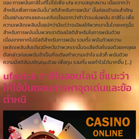
ของ การพนันคาสิโนที่ไม่ใช่เพื่อ ufa ความสนุกสนาน เนื่องจากว่า
สำหรับเพื่อการพนันนั้น”สติสำหรับการพนัน” นั้นค่อนข้างจะสำคัญ
เป็นอย่างมากเลยคะนะครับเนื่องจากว่าถ้าว่าจะเล่นพนัน คาสิโน เพื่อ
ความเพลิดเพลินนั้นแน่ๆว่ามีแต่ว่าจะมีผลให้พวกเรานั้นโดยเหตุนั้น
สำหรับการพนันนั้นพวกเราต้องมีสติสำหรับในการพนันด้วย
เนื่องจากหากไม่มีสติสำหรับการพนัน รวมทั้ง พนันด้วยความ
เพลิดเพลินสิ่งเดียวมีหหวังว่าพวกเรานั้นจะเสียตังค์ของด้วยเหตุผล
ดังกล่าวก่อนพนันจำเป็นที่จะต้องทำความเข้าใจ แล้วก็ พนันด้วย
ความมีสติสัมปชัญญะด้วย เพื่อทุน รวมทั้ง ผลกำไรได้มากขึ้น […]
ufakick คาสิโนออนไลน์ ชี้แนะว่า
ให้ใช้ขั้นตอนการหาจุดเด่นและข้อ
ตำหนิ