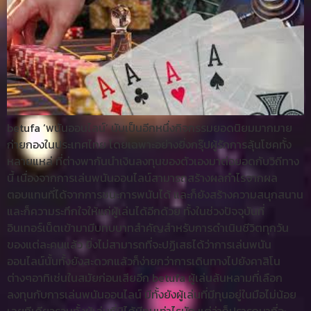
betufa ‘พนันออนไลน์’ นับเป็นอีกหนึ่งกิจกรรมยอดนิยมมากมาย
ก่ายกองในประเทศไทย โดยเฉพาะอย่างยิ่งกรุ๊ปผู้รักการลุ้นโชคทั้ง
หลายแหล่ ที่ต่างพากันนำเงินลงทุนของตัวเองมาต่อยอดกับวิถีทาง
นี้ เนื่องจากการเล่นพนันออนไลน์สามารถสร้างผลกำไรจากผล
ตอบแทนที่ได้จากการชนะการพนันได้ และก็ยังสร้างความสนุกสนาน
และก็ความระทึกใจให้แก่ผู้เล่นได้อีกด้วย ทั้งในช่วงปัจจุบันที่
อินเทอร์เน็ตเข้ามามีบทบบาทสำคัญสำหรับการดำเนินชีวิตทุกวัน
ของแต่ละคนแล้ว ยิ่งไม่สามารถที่จะปฏิเสธได้ว่าการเล่นพนัน
ออนไลน์นั้นทั้งยังสะดวกแล้วก็ง่ายกว่าการเดินทางไปยังคาสิโน
ต่างๆอาทิเช่นในสมัยก่อนเสียอีก betufa ผู้เล่นล้นหลามที่เลือก
ลงทุนกับการเล่นพนันออนไลน์ มีทั้งยังผู้เล่นที่มีทุนอยู่ในมือไม่น้อย