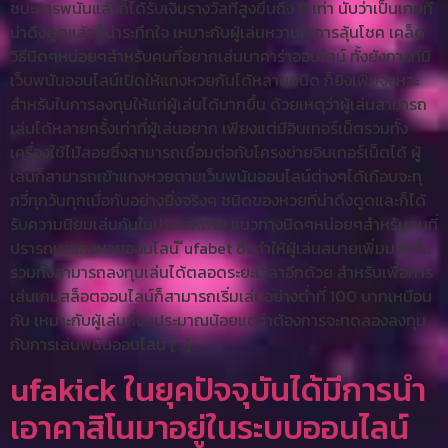
ชนะการพนันแล้วก็ได้รับเงินรางวัลที่สูงขึ้นถึง 8 เท่า นับว่าเป็นเกมที่
น่าดึงดูดแล้วก็น่าระทึกใจ เหมาะกับผู้เล่นหวานใจการลุ้นโชค เคล็ด
วิธีนิดๆหน่อยๆสำหรับคนที่อยากเล่นบาคาร่าออนไลน์ ทั้งยังการที่มี
เว็บพนันออนไลน์เปิดให้แทงหวยกันได้หลายชนิด ก็ยิ่งเพิ่มจังหวะ
สำหรับในการลงทุนให้แก่ผู้เล่นได้มากขึ้น ด้วยเหตุว่าผู้เล่นสามารถ
เล่นได้หลายครั้งเท่าที่ผู้เล่นอยาก เพียงแต่มีอินเทอร์เน็ตรวมทั้ง
เครื่องใช้ไม้สอยซึ่งสามารถเชื่อมต่อกับโครงข่ายอินเทอร์เน็ตได้ ผู้
เล่นก็สามารถเข้าแทงหวยตามเว็บพนันออนไลน์ต่างๆได้เกือบจะทุ
กวี่ทุกวันทุกเมื่อกันอย่างยิ่งจริงๆ ชนิดของหวยที่น่าดึงดูดและก็ได้
รับความนิยมเล่นกันในประเทศไทย แนวทางนิดๆหน่อยๆสำหรับคนที่
ปรารถนาแทงหวยออนไลน์ ีufabet ซึ่งทำให้ผู้เล่นสบายเพิ่มมากขึ้น
รวมทั้งสามารถลงทุนเล่นได้ตลอดระยะเวลาอีกด้วย สำหรับเพื่อการ
เล่นเกมสล็อตออนไลน์ก็สามารถเริ่มเล่นอย่างต่ำที่ 100 บาทเหมือน
กัน เหมาะกับผู้เล่นที่งบประมาณน้อยแต่ว่าต้องการจะทดลองลงทุน
กับการเล่นพนันออนไลน์ […]
ufakick ในยุคปัจจุบันได้มีการนำ
เอาคาสิโนมาอยู่ในระบบออนไลน์