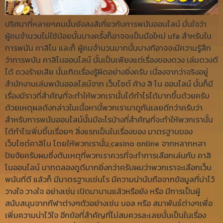
ปริศนาที่หลายๆคนนั้นยังสงสัเกี่ยวกับการพนันออนไลน์ มั่นใจว่า
ผู้คนจำนวนไม่ใช้น้อยนั้นบางครั้งก็อาจจะเป็นมือใหม่ ufa สำหรับใน
การพนัน คาสิโน และก็ ผู้คนจำนวนมากนั้นบางทีอาจจะมีความรู้สึก
ว่าการพนัน คาสิโนออนไลน์ นั้นเป็นเพียงแต่เรื่องของดวง เล่นดวงดี
ได้ ดวงร้ายเสีย นั้นเกิดเรื่องรู้ผิดอย่างยิ่งครับ เนื่องจากว่าจริงอยู่
สำนักงานเล่นพนันออลไลน์จาก เว็บไซต์ ค้าง สิ โน ออนไลน์ นั้นก็มี
เรื่องมีราวที่สำคัญที่จะทำให้พวกเรานั้นได้กำไรได้มากขึ้นด้วยครับ
ด้วยเหตุผลดังกล่าวในเนื้อหานี้พวกเรามาดูกันเลยดีกว่าครับว่า
สำหรับการพนันออนไลน์นั้นมีอะไรบ้างที่สำคัญที่จะทำให้พวกเรานั้น
ได้กำไรเพิ่มขึ้นเรื่อยๆ สิ่งแรกเป็นในเรื่องของ มาตรฐานของ
เว็บไซต์คาสิโน โดยให้พวกเรานั้น,casino online จากหลากหลา
ปัยจัยครับผมซึ่งต้นเหตุที่พวกเราควรที่จะทำการเลือกเล่นกับ คาสิ
โนออนไลน์ มาทดลองดูดีมากยิ่งกว่าครับผมว่าพวกเราจะเลือกเว็บ
พนันที่ดี แล้วก็ มีมาตรฐานเช่นไร มีความน่านับถือจากข้อมูลที่น่าไว้
วางใจ วางใจ อย่างเช่น เปิดมานานแล้วหรือยัง หรือ มีการเป็นผู้
สนับสนุนจากกีฬาต่างๆตัวอย่างเช่น บอล หรือ สมาพันธ์ต่างๆเพื่อ
เพิ่มความน่าไว้ใจ อีกข้อที่สำคัญที่ไม่สมควรละเลยนั้นเป็นในเรื่อง