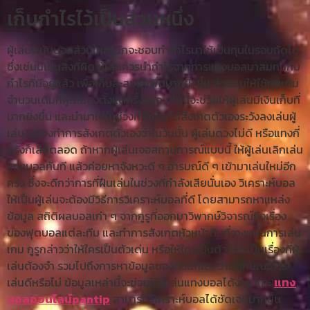
เก็บกำไรไว้เป็นส่วนหนึ่ง
ผู้เล่นพนันบอลส่วนใหญ่มักจะชอบทำกำไรมาใช้เป็นทุนในรอบถัดไป
ซึ่งเช่นนี้เป็นสิ่งที่ผิด ผู้เล่นควรนำกำไรจากการแทงบอลมาสมทบกับ
กำไรที่มีอยู่แล้ว เพื่อเก็บสะสมให้เพิ่มมากยิ่งขึ้น ส่วนทุนให้ใช้ทุนเดิม
จำนวนเดิมที่ผู้เล่นลงตั้งแต่ครั้งแรก เช่นนี้จะช่วยให้ผู้เล่นมีเงินเก็บที่
มากยิ่งขึ้น และนำมาใช้ในช่วงที่จำเป็นได้สังเกตตัวเองระวังลงเล่นผู้
เล่นจะต้องทำการสังเกตตัวเองว่าในวันนั้น ผู้เล่นดวงไม่ดี หรือแทงกี่
ครั้งก็เสียตลอด ถ้าหากผู้เล่นเจอสถานการณ์แบบนี้ ให้ผู้เล่นเลิกเล่น
แทงบอลทันที แล้วค่อยหาจังหวะดี ๆ อารมณ์ดี ๆ เข้ามาเล่นใหม่อีก
ครั้ง ซึ่งจะดีกว่าการที่ฝืนเล่นในช่วงที่กำลังเสียนั่นเอง วิเคราะห์บอล
ให้เป็นผู้เล่นจะต้องมีวิธีการวิเคราะห์บอลที่ดี โดยสามารถหาแหล่ง
ข้อมูล สถิติผลบอลเก่า ๆ จากกูรูที่ออกมาวิพากษ์วิจารณ์ถึงเรื่อง
ของฟุตบอลแต่ละทีม และทำการสังเกตหัวหน้าทีมที่วางแผนการเล่น
เกม กูรูกล่าวว่าให้ใครเป็นตัวเด่น หรือให้ใครเป็นตัวรอง เป็นเรื่องที่ผู้
เล่นต้องจำ รวมไปถึงการหาข้อมูลของตัวนักเตะ ว่ามีลักษณะการ
เล่นดีหรือไม่ ข้อมูลเหล่านี้จะช่วยให้ผู้เล่นแทงบอลได้ง่าย และ
แทง
บอลออนไลน์pantip
สามารถวิเคราะห์บอลได้ชัดเจนมากขึ้น