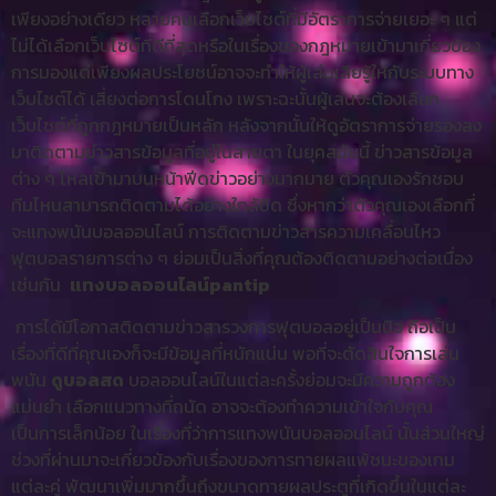
เพียงอย่างเดียว หลายคนเลือกเว็บไซต์ที่มีอัตราการจ่ายเยอะ ๆ แต่
ไม่ได้เลือกเว็บไซต์ที่ดีที่สุดหรือในเรื่องของกฎหมายเข้ามาเกี่ยวข้อง
การมองแต่เพียงผลประโยชน์อาจจะทำให้ผู้เล่นเสียรู้ให้กับระบบทาง
เว็บไซต์ได้ เสี่ยงต่อการโดนโกง เพราะฉะนั้นผู้เล่นจะต้องเลือก
เว็บไซต์ที่ถูกกฎหมายเป็นหลัก หลังจากนั้นให้ดูอัตราการจ่ายรองลง
มาติดตามข่าวสารข้อมูลที่อยู่ในสายตา ในยุคสมัยนี้ ข่าวสารข้อมูล
ต่าง ๆ ไหลเข้ามาบนหน้าฟีดข่าวอย่างมากมาย ตัวคุณเองรักชอบ
ทีมไหนสามารถติดตามได้อย่างใกล้ชิด ซึ่งหากว่าตัวคุณเองเลือกที่
จะแทงพนันบอลออนไลน์ การติดตามข่าวสารความเคลื่อนไหว
ฟุตบอลรายการต่าง ๆ ย่อมเป็นสิ่งที่คุณต้องติดตามอย่างต่อเนื่อง
เช่นกัน
แทงบอลออนไลน์pantip
การได้มีโอกาสติดตามข่าวสารวงการฟุตบอลอยู่เป็นนิจ ถือเป็น
เรื่องที่ดีที่คุณเองก็จะมีข้อมูลที่หนักแน่น พอที่จะตัดสินใจการเล่น
พนัน
ดูบอลสด
บอลออนไลน์ในแต่ละครั้งย่อมจะมีความถูกต้อง
แม่นยำ เลือกแนวทางที่ถนัด อาจจะต้องทำความเข้าใจกับคุณ
เป็นการเล็กน้อย ในเรื่องที่ว่าการแทงพนันบอลออนไลน์ นั้นส่วนใหญ่
ช่วงที่ผ่านมาจะเกี่ยวข้องกับเรื่องของการทายผลแพ้ชนะของเกม
แต่ละคู่ พัฒนาเพิ่มมากขึ้นถึงขนาดทายผลประตูที่เกิดขึ้นในแต่ละ