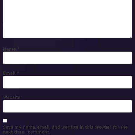
Name
*
Email
*
Website
Save my name, email, and website in this browser for the
next time I comment.