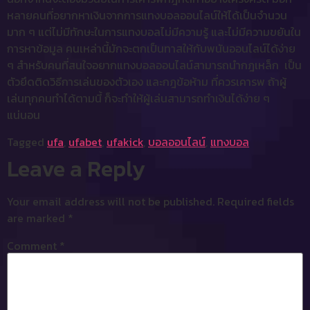
หลายคนที่อยากหาเงินจากการแทงบอลออนไลน์ให้ได้เป็นจำนวน
มาก ๆ แต่ไม่มีทักษะในการแทงบอลไม่มีความรู้ และไม่มีความขยันใน
การหาข้อมูล คนเหล่านี้มักจะตกเป็นทาสให้กับพนันออนไลน์ได้ง่าย
ๆ สำหรับคนที่สนใจอยากแทงบอลออนไลน์สามารถนำกฎเหล็ก เป็น
ตัวยึดติดวิธีการเล่นของตัวเอง และกฎข้อห้าม ที่ควรเคารพ ถ้าผู้
เล่นทุกคนทำได้ตามนี้ ก็จะทำให้ผู้เล่นสามารถทำเงินได้ง่าย ๆ
แน่นอน
Tagged
ufa
,
ufabet
,
ufakick
,
บอลออนไลน์
,
แทงบอล
Leave a Reply
Your email address will not be published.
Required fields
are marked
*
Comment
*