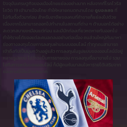
ปัจจุบันเศรษฐกิจของเมืองไทยแย่ลงอย่างมาก หลังจากที่โรคไวรัส
โควิด 19 เข้ามาเมืองไทย ทำให้หลายคนตกงานโดย
ดูบอลสด
ที่
ไม่ทันตั้งตัวมาก่อน สำหรับอาชีพของคนที่ค้าขายก็แย่ลงไปด้วย
เนื่องจากไม่สามารถออกไปทำงานในสถานที่ต่าง ๆ ด้านนอกได้อย่าง
สะดวกสบายเหมือนแต่ก่อน และมีนักท่องเที่ยวหดหายกันออกไป
ทำให้รายได้ของแต่ละคนลดลงอย่างต่อเนื่อง คนส่วนใหญ่หันมาหา
ช่องทางลงทุนโดยการลงทุนผ่านระบบออนไลน์ ทำทุกคนสามารถ
เข้าถึงกันเป็นมุมกว้างอยู่แล้ว การลงทุนในรูปแบบของออนไลน์มีอยู่
หลายรูปแบบ ไม่ว่าจะเป็นการขายของ การลงทุนซื้อมาขายไป รวม
ไปถึงการพนันบอลออนไลน์ ก็มีผู้คนหันมาสนใจหารายได้เสริมจาก
ช่องทางนี้เป็นจำนวนมาก