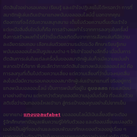
ตัดสินใจอย่างรอบคอบ เรียนรู้ และเข้าใจปฏิเสธไม่ได้หรอกว่า การที่
สมาชิกผู้เล่นเดินเข้ามาแทงพนันบอลออนไลน์นี้ นอกจากคุณ
ต้องการที่จะได้รับความสนุกสนาม เต็มไปด้วยความตื่นเต้นเร้าใจ
แต่เหนือสิ่งอื่นใดนั่นก็คือ การสร้างผลกำไรจากการลงทุนในครั้งนี้
ซึ่งการสร้างผลกำไรที่ว่านี้จะต้องเกิดขึ้นจากการเลือกเล่นที่มีความ
ละเอียดรอบคอบ เลือกเล่นด้วยความระมัดระวัง ศึกษาเรียนรู้เกม
พนันบอลออนไลน์ในรูปแบบต่าง ๆ ให้เข้าใจอย่างลึกซึ้ง เมื่อนั้นการ
ตัดสินการเล่นในแต่ละครั้งนั้นของสมาชิกผู้เล่นก็จะมีความแม่นยำ
พลาดเป้าได้ยาก พึงระลึกว่าการตัดสินใจแทงพนันบอลออนไลน์ คือ
การลงทุนที่เต็มไปด้วยความเสี่ยง แต่ความเสี่ยงที่ว่านั้นจะหมดสิ้น
ลงไปเมื่อมีความรอบคอบของสมาชิกผู้เล่นเข้ามาแทนที่ จริงอยู่การ
แทงพนันบอลออนไลน์ เป็นการพนันที่อยู่ใน
ดูบอลสด
กระแสนิยม
มาอย่างช้านาน แต่หากว่าตัวคุณเองมีความมุ่งมั่นตั้งใจ ที่จะเล่นด้วย
สติเชื่อว่าเงินทองจะไหลเข้ามา สู่กระเป๋าของคุณอย่างไม่ยากเย็น
อยากแทง
แทงบอลufabet
บอลออนไลน์มีเงินเลี้ยงชีพจะต้อง
รู้จักศึกษาหาข้อมูลเพิ่มความรู้ให้กับตัวเอง และต้องเปลี่ยนแปลงตัว
เองให้เป็นผู้ที่ชอบอ่านและชอบพัฒนาทักษะของตัวเองอยู่เรื่อย ๆ
นอกจากนี้จะต้องมีวินัยในการเคารพกฎกติกาอย่างเคร่งครัด มีอีก