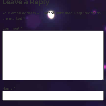
Leave a Reply
Your email address will not be published.
Required fields
are marked
*
Comment
*
Name
*