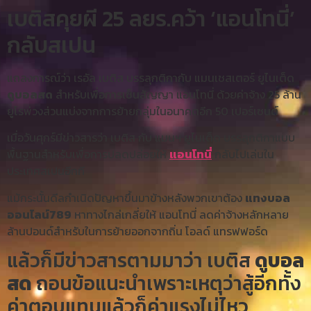
เบติสคุยผี 25 ลยร.คว้า ‘แอนโทนี่’
กลับสเปน
แถลงการณ์ว่า เรอัล เบติส บรรลุกติกากับ แมนเชสเตอร์ ยูไนเต็ด
ดูบอลสด
สำหรับเพื่อการเซ็นสัญญา แอนโทนี่ ด้วยค่าจ้าง 25 ล้าน
ยูโรพ่วงส่วนแบ่งจากการย้ายกลุ่มในอนาคตอีก 50 เปอร์เซนต์
เมื่อวันศุกร์มีข่าวสารว่า เบติส กับ แมนฯ ยูไนเต็ด บรรลุกติกาแบบ
พื้นฐานสำหรับเพื่อการปลดปล่อยให้
แอนโทนี่
กลับไปเล่นใน
ประเทศสเปนอีกที
แม้กระนั้นดีลกำเนิดปัญหาขึ้นมาข้างหลังพวกเขาต้อง
แทงบอล
ออนไลน์789
หาทางไกล่เกลี่ยให้ แอนโทนี่ ลดค่าจ้างหลักหลาย
ล้านปอนด์สำหรับในการย้ายออกจากถิ่น โอลด์ แทรฟฟอร์ด
แล้วก็มีข่าวสารตามมาว่า เบติส
ดูบอล
สด
ถอนข้อแนะนำเพราะเหตุว่าสู้อีกทั้ง
ค่าตอบแทนแล้วก็ค่าแรงไม่ไหว