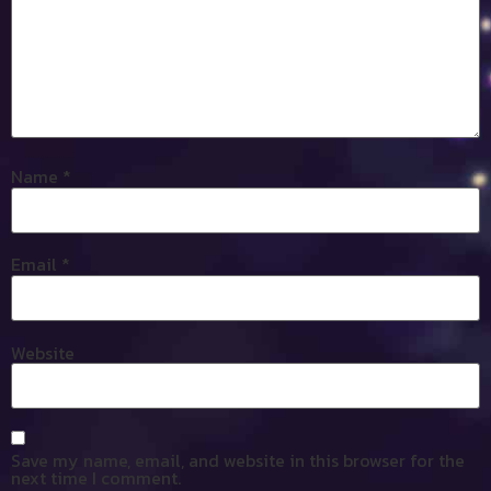
Name
*
Email
*
Website
Save my name, email, and website in this browser for the
next time I comment.