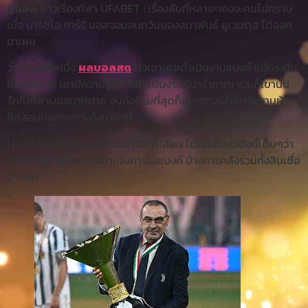
ดูบอล
ข่าวเรื่องกีฬา UFABET : เรื่องลับที่หลายๆคงจะคนไม่ทราบ
เมื่อ มาริซิโอ ซาร์รี่ บอสจอมอมควันของสมาพันธ์ ยูเวนตุส ได้ออก
มาเผย
ว่า กาลครั้งหนึ่ง
ผลบอลสด
ตัวเขาเคยดำเนินงานแบงค์ แม้กระนั้น
ในตอนท้าย เขามีความรู้สึกว่ามันเป็นงานที่น่ารำคาญ และก็เขานั้น
รักในกีฬาบอลมากมาย จนถึงท้ายที่สุดก็เลยตกลงใจมารับงานผู้
ฝึกสอนบอลจนกระทั่งเดี๋ยวนี้
โดย ผู้จัดการทีมจอมเฮี๊ยบชาวอิตาเลียน ได้เอ่ยถึงหัวข้อนี้เต็มๆว่า
“จริงๆแล้ว ตัวผมเคยดำเนินการในแบงค์ ข้างการคลังรวมทั้งสินเชื่อ
มาก่อน