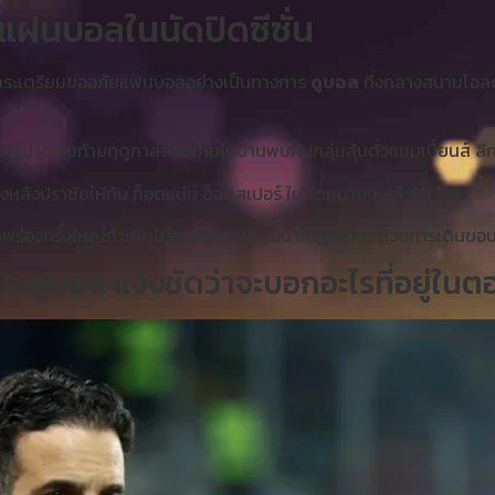
แฝนบอลในนัดปิดซีซั่น
็ด ตระเตรียมขออภัยแฟนบอลอย่างเป็นทางการ
ดูบอล
กึ่งกลางสนามโอลด์ 
เขาจะจบท้ายฤดูกาลด้วยเกมในบ้านพบกับกลุ่มลุ้นตั๋วแชมเปี้ยนส์ ลีก 
งหลังปราชัยให้กับ ท็อตแน่ม ฮ็อตสเปอร์ ในนัดหมายชิงยูโรป้า ลีก
นความบกพร่องครั้งใหญ่ถ้าเกิดไม่ออกมาขอบคุณมากแฟนบอลด้วยการเดิน
งใจ
ดูบอล
แจ้งชัดว่าจะบอกอะไรที่อยู่ใน