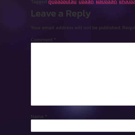
Tagged
ดูบอลออนไลน์
,
บอลสด
,
ผลบอลสด
,
แทงบอ
Leave a Reply
Your email address will not be published.
Requi
Comment
*
Name
*