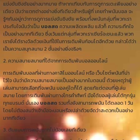
แข่งขันชิงชัยอย่างมากมาย ถ้าหากเทียบกับการดูการเตะเพียงอย่าง
เดียว นับว่าแตกต่างอย่างยิ่งทีเดียวสำหรับผู้ที่ เคยทำพนันบอล จะ
รู้ๆกันอยู่กว่าการดูการแข่งขันชิงชัย พร้อมทั้งพนันกลุ่มที่พวกเรา
ประทับใจนับว่าเป็น
บอลสด
ความเพลิดเพลิน แล้วก็ ความระทึกใจ
เป็นอย่างมากทีเดียว ซึ่งเว้นแต่กลุ่มที่พวกเราเชียร์จะชนะแล้ว พวก
เรายังได้รางวัลด้วยเงินที่ใช้ในการเดิมพันก้อนโตอีกด้วย กล่าวได้ว่า
เป็นความสนุกสนาน 2 ชั้นอย่างยิ่งจริงๆ
2. ความสบายสบายที่ได้จากการเดิมพันบอลออนไลน์
การเดิมพันบอลที่ผ่านทางคาสิโนออนไลน์ หรือ เว็บไซต์พนันที่น่า
ไว้ใจ นับว่ามีความสบายสบายเป็นอย่างมากในตอนนี้ ด้วยเหตุว่าผู้
เล่นสามารถเลือกที่จะพนัน บอลคู่ใดก็ได้ สุดแท้แต่ตอนที่ผู้เล่น
สบาย โดยการเดิมพันผ่านทางโทรคำศัพท์ มือได้ของผู้เล่นได้ทุกรุ่น
ทุกแบรนด์ นั้นเอง
บอลสด
รวมทั้งยังสามารถพนัน ได้ตลอด 1 วัน
โดยไม่ต้องสนว่าเจ้ามือจะนอนหรือเปล่าด้วยจัดว่าสะดวกเป็นอย่าง
มากทีเดียว
3. ต้นแบบการพนันมากไม่น้อยเลยทีเดียว