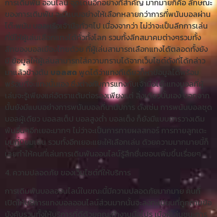
การเดิมพัน ออนไลน์ จุดเด่นอีกอย่างที่สำคัญ มากมายก็คือ ลักษณะ
ของการเดิมพัน จะมีแบบอย่างให้เลือกหลายกว่าการที่พนันบอลผ่าน
โต๊ะพนัน บอลหรือเจ้ามือทั่วๆไป เนื่องจากว่า ไม่ว่าจะเป็นลีกการเล่น
ที่มีให้ผู้เล่นเลือกแทงได้ทั่วทั้งโลก รวมทั้งลีกสมาคมต่างๆรวมทั้ง
ลีกของบอลเมืองไทยด้วย ที่ผู้เล่นสามารถเลือกแทงได้ตลอดทั้งยัง
มี ข้อมูลให้ผู้เล่นสามารถใส่ความทราบได้จากเว็บไซต์ดังที่ได้กล่าว
มาแล้วข้างต้น
บอลสด
พูดได้ว่าแทงทีเดียวก็หาข้อมูลได้พร้อม
พร้อมที่จะแทงนั้นเอง ซึ่งต่างกับการแทงกับเจ้ามือโต๊ะแทงบอลที่ผู้
เล่นจะรู้เพียงแค่อัตราแต้มต่อรองเพียงแต่ สิ่งเดียวนั้นเอง นอกจาก
นั้นยังมีแบบอย่างการพนันบอลที่นานัปการ ดังเช่น การพนันบอลชุด
บอลผู้เดียว บอลสเต็ป บอลสูงต่ำ บอลเต็ง ก็ยังมีแบบการวางเดิม
พันอื่นๆอีกเยอะมากๆ ไม่ว่าจะเป็นการทายผลสกอร์ การทายลูกเตะ
มุมที่นิยมเล่น รวมทั้งอีกเยอะแยะให้เลือกเล่น ด้วยความมากมายนี้ก็
เลยทำให้คนที่เล่นการเดิมพันออนไลน์รู้สึกชื่นชอบเพิ่มขึ้นเรื่อยๆ
4. ความปลอดภัย ของเว็บไซต์ที่ให้บริการ
การเดิมพันบอลออนไลน์ในขณะนี้มีความปลอดภัยมากมาย คนที่
เปิดให้บริการแทงบอลออนไลน์ส่วนมากนั้นจะลงทะเบียนที่ถูกถามข้อ
บังคับรวมทั้งให้บริการที่ดีด้วยคณะทำงานมือโปร เมื่อผู้เล่นชนะการ