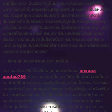
พลิกล็อค นับว่าเป็นเรื่องที่จำเป็นมากอย่างยิ่งนั้นเอง เพื่อผู้เล่นไม่
พลาด จนถึงจำเป็นต้องเสียเงินเสียทองพนันกระทั่งหมดเนื้อหมดตัว
หรือ รุนแรงที่สุดควรต้องเสียของที่ตนเองรักไป ถือได้ว่าสิ่งที่ไม่
สมควรที่จะทำเป็นอย่างยิ่ง การเดิมพันที่ถูกเป็นการที่ผู้เล่นเริ่มคิด
แผน โดยใช้วงเงินปริมาณน้อยๆก่อนเป็นลำดับแรกด้วยเหตุว่าเมื่อ
พวกเราเป็นมือใหม่ แล้วก็ ยังขนาดซึ่งประสบการณ์ การเก็บเกี่ยว
ประสบการณ์ก่อนนับว่าเป็นสิ่งจำเป็นสำหรับการพนัน มากยิ่งกว่า
แล้วก็ เมื่อผู้เล่นมีประสบการณ์สำหรับเพื่อการเล่นมากพอแล้ว เดียว
เงินมันจะตามมาเองคราวหน้า
3. เลือกหลีกเลี่ยงเสี่ยงตอนราคาบอลไหล
ราคาบอลไหล มีชื่อเสียงในกลุ่มคนเล่นพนันบอล
แทงบอล
ออนไลน์789
ว่าราคาบอลไหลเป็นราคาที่เกิดขึ้นเพื่อมีความเห็นว่า
กลุ่มไหนมีทิศทางใน การชนะหรือที่พวกเราเรียกเป็นการสร้างกระแส
ว่ากลุ่มไหนได้โอกาสชนะสูง สร้างเรทราคาที่สูง ซึ่งผู้เล่นจำต้องพินิจ
พิจารณาให้ออกเรทราคาที่สูงขึ้นว่าเป็นราคาบอลไหลใช่หรือราคา
บอลไหลหลอก เพื่อนำมาเป็นองค์ประกอบสำหรับในการตกลงใจ
เลือกกลุ่มที่พวกเราปรารถนาการพนันบอลออนไลน์ เพราะว่าเรท