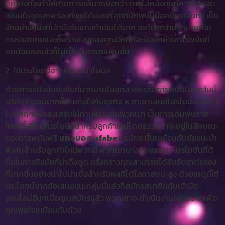
ทิศทางที่จะทำให้เกิดการแพ้มากยิ่งกว่า การไล่หลังทุนที่หายไปยอด
เยี่ยมในจุดบกพร่องที่พบได้บ่อยที่สุดที่นักพนันมือสมัครเล่นทำ เป็น
อีกอย่างหนึ่งที่เจ้ามือรับแทงทำเงินได้มาก จะดียิ่งกว่ามากมายที่จะ
ทรหดอดทนและก็สร้างเงินของคุณอีกทีทีละน้อยๆผ่านการพนันที่
ลดน้อยลงแล้วก็ไม่เป็นอันตรายเพิ่มขึ้น
2. ใช้ประโยชน์จากคำแนะนำโบนัส
ด้วยการแข่งขันชิงชัยที่มากมายในอุตสาหกรรมการพนันในทุกวันนี้
บริษัทจำนวนมากก็เลยท้อใจกับธุรกิจ พวกเขาเสนอโปรโมชั่นรวมทั้ง
โบนัสดีๆเพื่อส่งเสริมให้ท่านพนันกับพวกเขา เว็บการเดิมพันราย
ใหญ่ทั้งสิ้นเสนอโบนัสสำหรับลูกค้าใหม่โดยธรรมดาจะอยู่ในลักษณะ
ของการพนันฟรี
แทงบอล ufabet
แม้กระนั้นเหมือนกับข้อแนะนำ
พิเศษสำหรับลูกค้าใหม่พวกนี้ พวกเขาบางทีอาจเสนอโปรโมชั่นที่ดี
ขึ้นในการชิงชัยที่น่าดึงดูด ครั้งคราวคุณสามารถได้รับอัตราต่อรอง
ที่มากขึ้นอย่างน่าไม่น่าเชื่อสำหรับผลที่ได้โอกาสชนะสูง ด้วยเหตุนี้ใช้
ประโยชน์จากข้อเสนอแนะกลุ่มนี้แล้วก็สมัครสมาชิกกับเจ้ามือ
ออนไลน์อื่นๆเมื่อคุณสมัครแล้ว พวกเขาจะดำเนินงานอย่างมากเพื่อ
คุณพอใจเหมือนกันด้วย