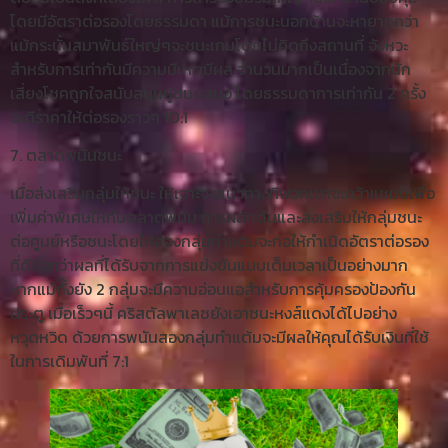
โดยมีอัตราต่อรองโดยธรรมดา แม้การชนะนอกบ้านจะหายากกว่า
แม้กระนั้นสมาพันธ์ใหญ่ๆจะชนะเกมโดยไม่คิดถึงสถานที่ จังหวะ
สำหรับการเท่ากันมีความมีเหตุมีผล จำนวนมากเป็นเนื่องจากนัก
เสี่ยงโชคถูกใจสนับสนุนผู้ชนะเสมอ โดยธรรมดาการเท่ากัน 2 ครั้ง
จะตีราคาให้ต่อรองราวๆ 10:1
7. ตลาดพนันชนะ
เมื่อส่งเสริมกลุ่มให้ชนะ ให้เจาะจงแนวทางที่พวกเขาจะคว้าแชมป์เพื่อ
เพิ่มค่าพิเศษให้กับตลาดพนัน การผลักดันและส่งเสริมให้กลุ่มชนะ
ต่อศูนย์หรือชนะโดยให้สองกลุ่มทำแต้มจะก่อให้กำเนิดอัตราต่อรอง
ที่ดียิ่งกว่าผลที่ได้รับจากการแข่งขันแบบเต็มเวลาเป็นอย่างมาก
หากแม้ทั้งยัง 2 กลุ่มจะมีความอ่อนแอสำหรับการคุ้มครองป้องกัน
ประตู เมื่อเร็วๆนี้ คริสตัลพาเลซยังเอาชนะหงส์แดงได้ไปอย่าง
หวุดหวิด ด้วยการพนันสองกลุ่มทำแต้มจะมีผลให้คุณได้รับเงินที่ใช้
ในการเดิมพันที่ 7:1