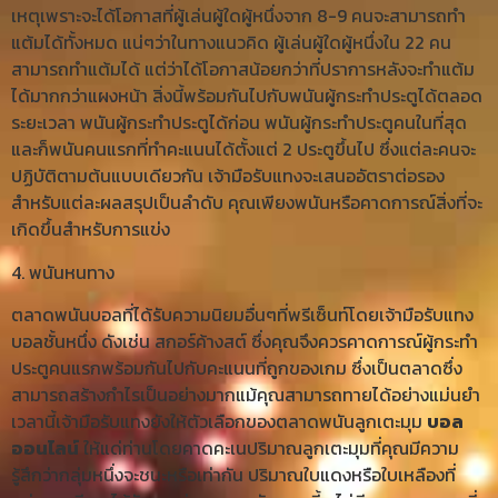
เหตุเพราะจะได้โอกาสที่ผู้เล่นผู้ใดผู้หนึ่งจาก 8-9 คนจะสามารถทำ
แต้มได้ทั้งหมด แน่ๆว่าในทางแนวคิด ผู้เล่นผู้ใดผู้หนึ่งใน 22 คน
สามารถทำแต้มได้ แต่ว่าได้โอกาสน้อยกว่าที่ปราการหลังจะทำแต้ม
ได้มากกว่าแผงหน้า สิ่งนี้พร้อมกันไปกับพนันผู้กระทำประตูได้ตลอด
ระยะเวลา พนันผู้กระทำประตูได้ก่อน พนันผู้กระทำประตูคนในที่สุด
และก็พนันคนแรกที่ทำคะแนนได้ตั้งแต่ 2 ประตูขึ้นไป ซึ่งแต่ละคนจะ
ปฏิบัติตามต้นแบบเดียวกัน เจ้ามือรับแทงจะเสนออัตราต่อรอง
สำหรับแต่ละผลสรุปเป็นลำดับ คุณเพียงพนันหรือคาดการณ์สิ่งที่จะ
เกิดขึ้นสำหรับการแข่ง
4. พนันหนทาง
ตลาดพนันบอลที่ได้รับความนิยมอื่นๆที่พรีเซ็นท์โดยเจ้ามือรับแทง
บอลชั้นหนึ่ง ดังเช่น สกอร์ค้างสต์ ซึ่งคุณจึงควรคาดการณ์ผู้กระทำ
ประตูคนแรกพร้อมกันไปกับคะแนนที่ถูกของเกม ซึ่งเป็นตลาดซึ่ง
สามารถสร้างกำไรเป็นอย่างมากแม้คุณสามารถทายได้อย่างแม่นยำ
เวลานี้เจ้ามือรับแทงยังให้ตัวเลือกของตลาดพนันลูกเตะมุม
บอล
ออนไลน์
ให้แด่ท่านโดยคาดคะเนปริมาณลูกเตะมุมที่คุณมีความ
รู้สึกว่ากลุ่มหนึ่งจะชนะหรือเท่ากัน ปริมาณใบแดงหรือใบเหลืองที่