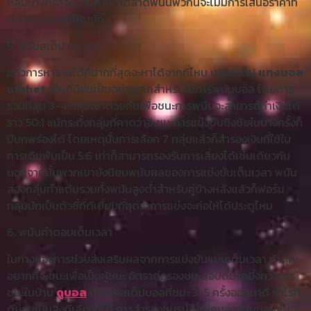
กลุ่มบางทีอาจได้รับหากว่าตลาดพนันพวกนี้จะไม่มีการเสนอราคาที่
ดีเยี่ยมเยอะแค่ไหนนัก
5. พนันสเต็ป (สะสม)
แล้วการหารายได้ที่มากที่สุดจะหาได้จากที่ไหน บอลสเต็ป
แทงบอล
ufabet
เป็นที่นิยมเป็นอย่างมากสำหรับในการพนันบอล โดยการ
รวมกลุ่ม 3-4 กลุ่มเข้าด้วยกันเพื่อชนะการพนันจะสามารถทำเงินได้
ราว 50:1 แม้กระทั้งกลุ่มที่คาดว่าจะชนะการแข่งขันชิงชัยในบางครั้งก็
มีบกพร่องได้ โดยเหตุนั้นการเลือก 7 กลุ่มแล้วก็สำรองเงินที่ใช้ใน
การเดิมพันเป็น 5:6 เท่าก็สามารถรองรับการเสี่ยงได้เช่นเดียวกัน
นอกจากนั้นพวกเขายังนิยมพนันผลของการแข่งขันเต็มเวลา พนัน
สองกลุ่มทำแต้มรวมทั้งพนันสูงต่ำสำหรับคู่ข้างหลังแล้วก็ฟอร์ม
กลุ่มมักเป็นตัวชี้ที่ดีเยี่ยมที่สุดว่าการแข่งจะก่อให้ได้ประตูไหม
6. พนันคำตอบเต็มเวลา
ในทางของการช่วยส่งเสริมผลจากการแข่งขันแบบเต็มเวลา ถ้าคุณ
อยากที่จะชนะเพื่อเป็นผู้ชนะ อัตราต่อรองชนะชอบดีมากยิ่งกว่าการ
ชนะในบ้าน
ดูบอล
ถ้าหากสเต็ปบอลที่ชนะ 3-5 ครั้งออกมาดี กำไรที่
ดีย่อมเป็นสิ่งที่เลี่ยงมิได้ การสำรองชมรมใหญ่ๆนอกบ้านชอบคุ้ม