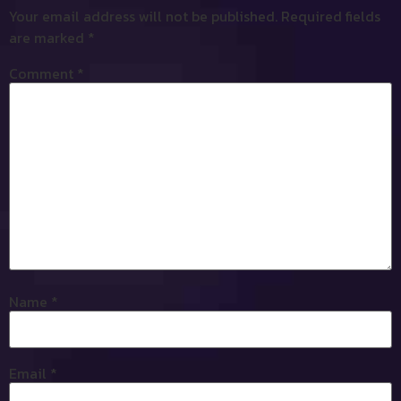
Your email address will not be published.
Required fields
are marked
*
Comment
*
Name
*
Email
*