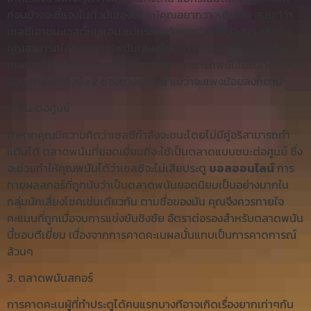
ค่อนข้างจะชี้แจงในตัวมันเองได้ แม้คุณอยากวางเดิมพัน สมมุติว่า
เชลซีเอาชนะเวสต์หมูแฮม แม้กระนั้นถ้าหากว่าไม่มีช่องทางเท่ากัน
คุณสามารถใช้ตลาดการพนันเสมอไม่มีการพนันถ้าเกิดคุณรู้สึกว่า
เชลซีจะชนะหรือเสมอแบบเต็มเวลา คุณสามารถพนันในตลาดจังหวะ
สองเท่าซึ่งให้ทั้งยัง 2 ช่องทางแก่คุณ แม้ว่าจะแพงน้อยลงก็ตาม
2. ชนะต่อศูนย์
ถ้าหากคุณมีความคิดว่าเชลซีกำลังจะชนะโดยไม่มีคู่อริสามารถทำ
แต้มได้ ตลาดพนันที่ยอดเยี่ยมที่จะใช้เป็นตลาดแบบชนะต่อศูนย์ ซึ่ง
จะช่วยทำให้คุณพนันได้ว่าเชลซีจะไม่เสียประตู
บอลออนไลน์
การ
ทายผลสกอร์ที่ถูกนับว่าเป็นตลาดพนันยอดนิยมเป็นอย่างมากใน
กลุ่มนักเสี่ยงโชคเช่นเดียวกัน ตามชื่อของมัน คุณจึงควรทายใจ
คะแนนที่ถูกเมื่อจบการแข่งขันชิงชัย อัตราต่อรองสำหรับตลาดพนัน
นี้ชอบดีเยี่ยม เนื่องจากการคาดคะเนผลนั้นแทบเป็นการคาดการณ์
ล้วนๆ
3. ตลาดพนันสกอร์
การคาดคะเนผู้ที่ทำประตูได้คนแรกบางทีอาจเกิดเรื่องยากเท่าๆกัน