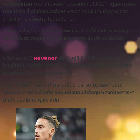
บอลออนไลน์
ข่าวที่เกียวข้องกับเรื่องกีฬา UFABET : ผู้สื่อข่าวของ
เดอะ ไทม์ส สื่อชื่อก้องของอังกฤษ พอล จอยซ์ เล่นข่าวสาร คอส
ตาส ซิมิคาส แบ็คซ้าย โอลิมเปียกอส
สมาคมดังในลีกสูงสุดของประเทศกรีซ กำลังไปยังประเทศอังกฤษ
เพื่อเข้ารับตรวจสุขภาพกับ ลิเวอร์พูล กลุ่มแชมป์ พรีเมียร์ลีก
อังกฤษ
แล้วคาดว่าจะมี
ผลบอลสด
ค่าตัวอยู่ที่ 11.75 ล้านปอนด์ แม้กระนั้น
ปัจจุบันนี้ขั้นตอนทั้งปวงเหลือเพียงแค่การตกลงในส่วนของข้อแม้
ส่วนตัวของนักฟุตบอลเพียงแค่นั้น
เวลาที่ผ่านมา “หงส์แดง” กลายเป็นข่าวสารเกี่ยวเนื่องกับนัก
ฟุตบอลหลายรายร่วมกัน ซึ่งดูเหมือนกับว่าวัตถุประสงค์ของการหา
นักฟุตบอลใหม่จะพุ่งเป้าไปที่