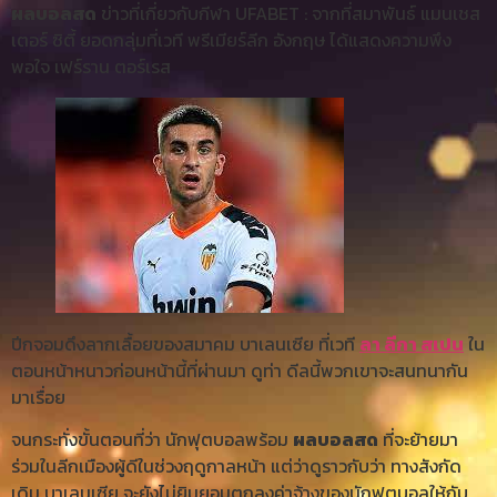
ผลบอลสด
ข่าวที่เกี่ยวกับกีฬา UFABET : จากที่สมาพันธ์ แมนเชส
เตอร์ ซิตี้ ยอดกลุ่มที่เวที พรีเมียร์ลีก อังกฤษ ได้แสดงความพึง
พอใจ เฟร์ราน ตอร์เรส
ปีกจอมดึงลากเลื้อยของสมาคม บาเลนเซีย ที่เวที
ลา ลีกา สเปน
ใน
ตอนหน้าหนาวก่อนหน้านี้ที่ผ่านมา ดูท่า ดีลนี้พวกเขาจะสนทนากัน
มาเรื่อย
จนกระทั่งขั้นตอนที่ว่า นักฟุตบอลพร้อม
ผลบอลสด
ที่จะย้ายมา
ร่วมในลีกเมืองผู้ดีในช่วงฤดูกาลหน้า แต่ว่าดูราวกับว่า ทางสังกัด
เดิม บาเลนเซีย จะยังไม่ยินยอมตกลงค่าจ้างของนักฟุตบอลให้กับ