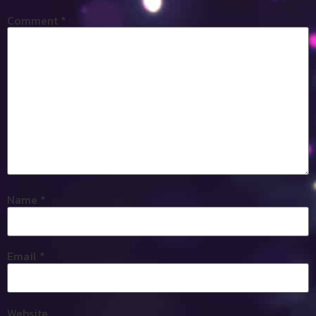
Comment
*
Name
*
Email
*
Website