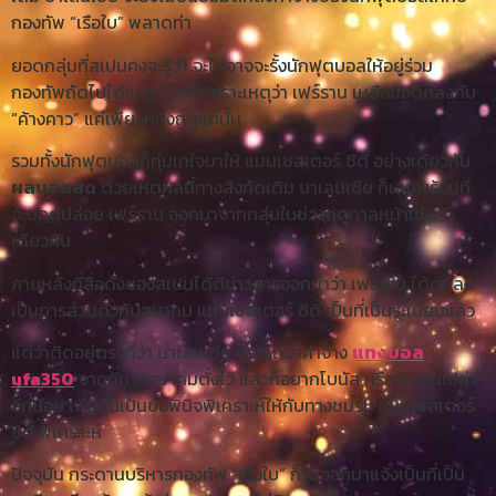
กองทัพ “เรือใบ” พลาดท่า
ยอดกลุ่มที่สเปนคงจะรู้ว่า จะไม่อาจจะรั้งนักฟุตบอลให้อยู่ร่วม
กองทัพถัดไปได้แน่ๆ โน่นก็เพราะเหตุว่า เฟร์ราน เหลือข้อตกลงกับ
“ค้างคาว” แค่เพียงหนึ่งฤดูแค่นั้น
รวมทั้งนักฟุตบอลก็ทุ่มเทใจมาให้ แมนเชสเตอร์ ซิตี้ อย่างเดียวกัน
ผลบอลสด
ด้วยเหตุผลนี้ทางสังกัดเดิม บาเลนเซีย ก็เลยพร้อมที่
จะปลดปล่อย เฟร์ราน ออกมาจากกลุ่มในช่วงฤดูกาลหน้าเช่น
เดียวกัน
ภายหลังที่สื่อดังของสเปนได้ตีข่าวสารออกมาว่า เฟร์ราน ได้ตกลง
เป็นการส่วนตัวกับสมาคม แมนเชสเตอร์ ซิตี้ เป็นที่เป็นระเบียบแล้ว
แต่ว่าติดอยู่ตรงที่ว่า บาเลนเซีย ปรารถนาค่าจ้าง
แทงบอล
ufa350
จากที่ทางสมาคมตั้งไว้ แล้วก็อยากโบนัส หรือเงินกินเปล่า
อีกน้อย เพื่อยื่นเป็นข้อพินิจพิเคราะห์ให้กับทางชมรม แมนเชสเตอร์
ซิตี้ พิเคราะห์
ปัจจุบัน กระดานบริหารกองทัพ “เรือใบ” ก็ได้ออกมาแจ้งเป็นที่เป็น