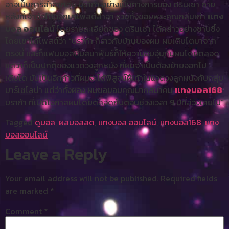
อาจเป็นการล่ำลากลุ่ม บราก้า อย่างเป็นทางการของ ตรินเซา ภาย
หลังที่เจ้าตัวได้ออกมาโพสต์ล่ำลา รวมทั้งขอบพระคุณกลุ่มเก่า
แทง
บอล ออนไลน์
โดยรายละเอียดของ ตรินเซา ได้กล่าวอย่างซาบซึ้ง
โดยเขาได้โพสต์ว่า “บราก้า ก็ราวกับบ้านของผม ผมเติบโตมาจาก
ตรงนี้ และก็แฟนบอลกับสมาพันธ์ก็ให้ความอบอุ่นกับผมโดยตลอด
แต่ว่าก็เป็นปกติของแวดวงลูกหนัง ที่ผมจำเป็นต้องย้ายออกไป
เติบโต มันเป็นอีกก้าวที่ผมจะได้พิสูจน์ฝีเท้าในแวดวงลูกหนังกับกลุ่ม
บาร์เซโลน่า แต่ว่าทั้งผอง ผมขอขอบคุณมากสมาคม
แทงบอล168
บราก้า ที่เปิดโอกาสผมโดยตลอดกับตอนช่วงเวลา 9 ปีที่ล่วงเลยไป”
Tagged
ดูบอล
,
ผลบอลสด
,
แทงบอล ออนไลน์
,
แทงบอล168
,
แทง
บอลออนไลน์
Leave a Reply
Your email address will not be published.
Required fields
are marked
*
Comment
*