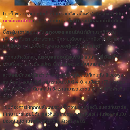
โน่นก็เพราะ เราเล่นกันเป็นกลุ่ม รวมทั้งเราก็เศร้าใจที่พ่ายแพ้ให้กับ
เซาธ์แฮมป์ตัน
ในนัดหมายนั้น และก็ดูท่า เราทำผลงานได้ไม่ดีเอง
ซึ่งกลุ่ม เซาธ์แฮมป์ตัน
แทงบอล ออนไลน์
ก็มีเกมรุกที่ดีเช่น
เดียวกันกับเรา แต่ว่าพวกเขามีความเฉียบคมมากยิ่งกว่า ซึ่งการที่
เราเสียประตู ไม่ใช่ข้อผิดพลาดของผู้ใดกันแน่ทั้งหมด”
“ทุกคนข้างในกลุ่ม
แทงบอลออนไลน์789
แมนฯ ซิตี้ มีสิทธิ์ที่จะ
ทวนถึงความปราชัย แม้กระนั้นไม่สมควรจะเก็บเอามาคิด
แต่ว่าผมมีความรู้สึกว่า ถ้าหากเรามองดูย้อนไปที่เกมกับ ลิเวอร์พูล
และก็กลุ่ม แมนฯ ซิตี้ สามารถชนะไปได้ 4-0 ผมมีความรู้สึกว่า มอง
ดูในเกมนั้นคงจะดีมากกว่า ซึ่งเราสามารถเอาชนะผู้นำฝูงได้อย่างกิน
ขาด”
“ผมต้องการให้ทุกคนลืมเกมรวมทั้งความบกพร่องในแมตช์ที่ปราชัย
ให้กับ เซาธ์แฮมป์ตัน แล้วก็แม้เราปรารถนาพลังใจให้หันย้อนกลับไป
มองดูในนัดหมายที่พวกเราชนะ ลิเวอร์พูล ได้