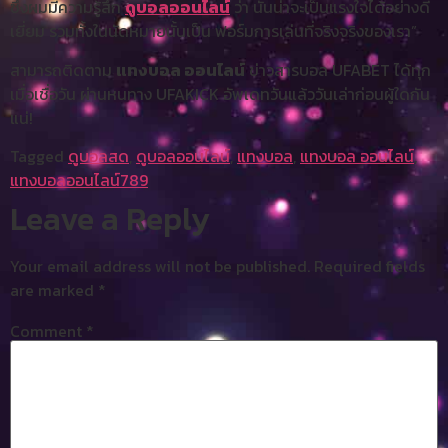
ซึ่งผมมีความรู้สึก
ดูบอลออนไลน์
ว่า นั่นน่าจะเป็นแรงใจได้อย่างดี
เยี่ยม รวมทั้งในนัดหมายนั้นเป็น ฟอร์มการเล่นที่จริงจริงของเรา”
สามารถติดตาม
แทงบอล ออนไลน์
ข่าวสารบอล UFABET ได้ทุก
เมื่อเชื่อวัน ผ่านหนทาง UFAKICK อัพเดทวันแล้ววันเล่าก่อนผู้ใดกัน
แน่!
Tagged
ดูบอลสด
,
ดูบอลออนไลน์
,
แทงบอล
,
แทงบอล ออนไลน์
,
แทงบอลออนไลน์789
Leave a Reply
Your email address will not be published.
Required fields
are marked
*
Comment
*