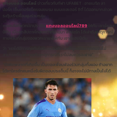
แทงบอล ออนไลน์
ข่าวเกี่ยวกับกีฬา UFABET : อายเมริค ลา
ปอร์ก เซ็นเตอร์แบ็คของชมรม แมนเชสเตอร์ ซิตี้ ได้ออกมากล่าวก
ระตุ้นเร้าเพื่อนฝูงร่วมกลุ่ม
ภายหลังที่พวกเขาปราชัย
แทงบอลออนไลน์789
ให้กับ เซาธ์แฮม
ป์ตัน เมื่อสุดสัปดาห์ก่อนหน้าที่ผ่านมา ลาปอร์ก ได้เล่าถึงเหตุการณ์
ภายหลังที่กลุ่มของพวกเขาแพ้ให้กับ เซาธ์แฮมป์ตัน
ว่า “เราได้มีการคุยกันในห้องแต่งตัว และก็ดูเหมือน ทุกคนยังไม่
สามารถที่จะพบเจอกับเหตุการณ์ที่เราไม่สมควรจะพ่าย”
“ข้อผิดพลาดที่เกิดขึ้น เป็นของเพื่อนพ้องร่วมกลุ่มทั้งผอง ถ้าอยาก
ได้หาใครซักคนหนึ่งรับผิดชอบประเด็นนี้ ก็อาจจะไม่มีทางเป็นไปได้