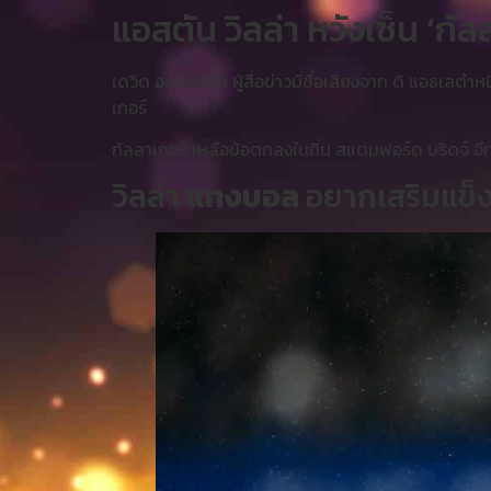
แอสตัน วิลล่า หวังเซ็น ‘กัล
เดวิด ออร์นสตีน ผู้สื่อข่าวมีชื่อเสียงจาก ดิ แอธเลต
เกอร์
กัลลาเกอร์ เหลือข้อตกลงในถิ่น สแตมฟอร์ด บริดจ์ อี
วิลล่า
แทงบอล
อยากเสริมแข็งข