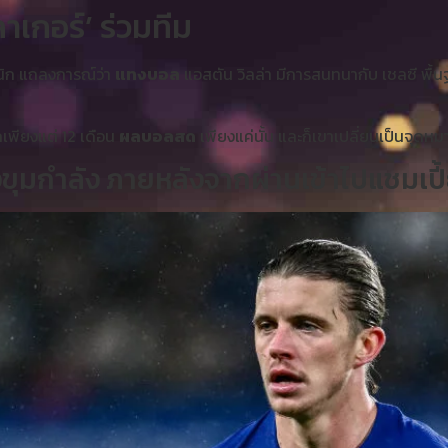
ลาเกอร์’ ร่วมทีม
ำหนิก แถลงการณ์ว่า
แทงบอล
แอสตัน วิลล่า มีการสนทนากับ เชลซี พื้น
กเพียงแต่ 12 เดือน
ผลบอลสด
เพียงแค่นั้น และก็เขาเปลี่ยนเป็นจุดหม
ุมกำลัง ภายหลังจากผ่านเข้าไปแชมเปี้ย