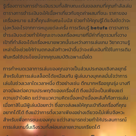
รู้เรื่องตารางการชำระเงินรวมทั้งลักษณะเด่นของเกมที่คุณกำลังเล่น
ตารางการชำระเงินจะให้เนื้อหาเกี่ยวกับชุดค่าผสมที่ชนะ ราคาของ
เครื่องหมาย แล้วก็คุณลักษณะโบนัส ช่วยทำให้คุณรู้ได้แจ้งชัดว่าจะ
มุ่งหวังอะไรจากการหมุนแต่ละครั้ง การเรียนรู้
betufa
ตารางการ
ชำระเงินจะช่วยทำให้คุณเจาะจงเครื่องหมายที่มีค่าที่สุดรวมทั้งวาง
เป้าที่กำลังจะได้เครื่องหมายพวกนั้นระหว่างการเล่นเกม วิชาความรู้
เหล่านี้จะช่วยให้ท่านตกลงใจก้าวหน้าขึ้นว่าจะเพิ่มเงินที่ใช้ในการเดิม
พันหรือใช้ประโยชน์จากคุณสมบัติเฉพาะเมื่อใด
การกำหนดเวลาการเล่นของคุณอาจเป็นส่วนประกอบเชิงกลยุทธ์
สำหรับในการเล่นสล็อตได้เหมือนกัน ผู้เล่นบางบุคคลมั่นใจว่าการ
เล่นในช่วงเวลาใดเวลาหนึ่ง ตัวอย่างเช่น ดึกมากหรืออรุณรุ่ง บางที
อาจมีผลต่อความประพฤติของเครื่องได้ ถึงแม้นี่จะเป็นเพียงแต่
ความเข้าใจผิด แต่ว่าแนวความคิดเบื้องหน้าเบื้องหลังก็คือการเล่น
เมื่อคาสิโนมีผู้เล่นน้อยกว่า ซึ่งอาจส่งผลให้คุณเข้าถึงเครื่องที่คุณ
อยากได้ได้ ถึงแม้ว่าการตั้งเวลาเพียงอย่างเดียวจะไม่เพิ่มจังหวะ
สำหรับเพื่อการชนะของคุณ แต่ว่าสามารถช่วยทำให้ประสบการณ์
การเล่นเกมรื้นเริงรวมทั้งผ่อนคลายความเครียดได้