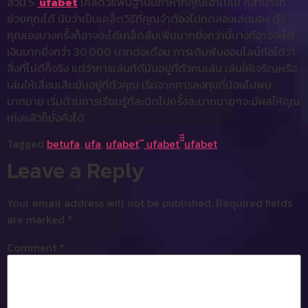
ส่วน 5
ี ufabet
เคล็ดวิธีพื้นฐานนี้ถ้าหากคุณเอาไปใช้ ก็สามารถ
ช่วยคุณได้ นับว่าเป็นเคล็ดวิธีที่คุณจำต้องไปทดลองเล่นมอง ตัว
คุณเองบางครั้งก็อาจจะได้เคล็ดลับเพิ่มมากยิ่งกว่านี้บางทีอาจจะได้
เงินมากยิ่งกว่า 30,000 บาทต่อเดือน การเดิมพันออนไลน์ถือได้ว่า
สิ่งที่ไม่ดีก็จริง แต่ว่าการเล่นที่ดีมันอยู่ที่ตัวคนเล่น เล่นให้เจริญหรือ
เล่นให้เสื่อมเสียมันอยู่ที่ตัวคุณ เริ่มจากการลงทุนที่น้อยไปพบ
มากมาย เริ่มด้านการเรียนรู้ทีละนิดไปครั้งละมากมายๆจะมีผลให้คุณ
เก่งแล้วก็มั่งคั่งได้
Tagged
betufa
,
ufa
,
ufabet
,
ี ufabet
,
ีีีufabet
Leave a Reply
Your email address will not be published.
Required fields
are marked
*
Comment
*