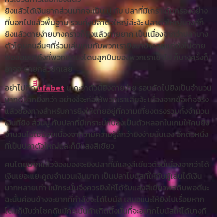
ยิงแล้วได้เงินยากส่วนมากจะเป็น ปู กับ ปลาที่มีเกราะคุ้มครองอย่าง
ที่บอกไปแล้วพื้นฐาน รวมทั้งปลาตัวใหญ่ล่ะจ้ะ ปลาตัวใหญ่บางทีก็
ยิงแล้วตายง่ายบางคราวก็ยิงแล้วตายยาก เป็นเนื่องจากว่าปลาบาง
ตัวโดนคนอื่นๆที่ร่วมเล่นเกมกับพวกเรายิงมาบ้างสุดแต่ยังไม่ตาย
พอลอยมาถึงที่พวกเรายิงโดนลูกปืนของพวกเราเข้าไป ก็บางครั้งก็
อาจจะตายกล้วยๆเลย
อย่าไปคิด
ีีีufabet
นะคะว่าตัวนี้ยิงตายง่าย รอบถัดไปยิงเป็นจำนวน
มากดีมากยิ่งกว่า อย่างงี้จะก่อให้พวกเราเสียจ้ะ เนื่องจากข้อเท็จจริง
แล้วช่องทางสำหรับการยิงให้ตายอยู่ที่ความเที่ยงตรงรวมทั้งจำนวน
เงินที่ยิง ส่วนปู กับปลาที่มีเกราะปกป้องเป็นตัวหลอกในเกมให้คนยิง
จำนวนไม่ใช่น้อยเนื่องจากว่ามีความรู้สึกว่ายิงง่ายนั่นเอง อีกตัวหนึ่ง
ที่เป็นปลาตัวใหญ่และก็มีแสงสีเขียว
คนโดยมากแล้วจ้องมองจะยิงปลาที่มีแสงสีเขียวตัวนี้เนื่องจากว่าได้
เงินเยอะแยะคูณจำนวนเงินมาก เป็นปลาโบนัสที่ให้กับผู้เล่นได้เงิน
มากหลายเท่า แม้กระนั้นจึงควรยิงให้ได้รับแสงสีเขียวพอดิบพอดีนะ
ฉะนั้นค่อนข้างจะยากที่กำลังจะได้โบนัส เสนอแนะให้ยิงไปเรื่อยหาก
โดนก็นับว่าโชคดีแม้กระนั้นถ้าเกิดตั้งมั่นที่จะอยากโบนัสให้ได้บางที