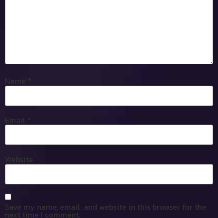
Name
*
Email
*
Website
Save my name, email, and website in this browser for the
next time I comment.