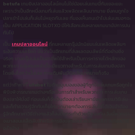
betufa
เกมยิงปลาออนไลน์คนไม่ใช่น้อยเล่นเกมนี้กันเยอะแยะ
เพราะว่าเป็นอีกหนึ่งเกมที่เล่นแล้วเพลิดเพลินมากมาย ยิ่งคนถูกใจ
ปลาเข้าไปเล่นก็เล่นไม่หยุดกันเลย ที่มองเห็นคนเข้าไปเล่นเสมอๆจะ
เป็น APPLICATION SLOTXO มีให้เลือกเล่นหลายเกมนานัปการปน
กันไป
เป็น
เกมปลาออนไลน์
ที่คนหลายกรุ๊ปมักนิยมเล่นเพลิดเพลินๆ
ระงับความเครียด นับว่าเป็นอีกเกมที่ส่งผลตอบลัพธ์ที่ดีอย่างยิ่ง
จริงๆ บางกรุ๊ปเล่นเป็นอาชีพใช้สำหรับเป็นการหารายได้หลักของ
พวกเขา กลุ่มคนเหล่านี้จะมีแนวทางสำหรับในการเล่นเกมยิงปลา
โดยยิ่งไปกว่านั้นเลย การเดิมพันมีข้อเสียมากมายก็จริง
แต่ว่าถ้าหาก
ี ufabet
ในด้านมุมมองของผู้ที่ถูกใจเล่นเกมหรือถูกใจ
พินิจพิจารณาเกมต่างๆถือเป็นการท้าสำหรับพวกเขา การเล่นเกม
ยิงปลาให้มั่งมี ก่อนเล่นก็จำเป็นต้องเล่าเรียนหาข้อมูลกรรมวิธีเล่น
และก็ทำความรู้จักกับเก็บให้มากมายๆต้องการเล่นให้ได้เงินจำต้อง
รู้จักศึกษาหาวิธีต่างๆแล้วก็ลงมือกระทำด้วยตัวเองกัน วันนี้พวกเรา
จะมาสอนเคล็ดลับสำหรับการยิงปลาออนไลน์ให้มั่งมีได้ จะต้องมีวิธี
อะไรบ้าง