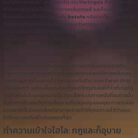
เกมไฮโลของคุณได้ ระบบยอดฮิต เช่น Martingale ซึ่งคุณเพิ่มเงิน
ที่ใช้ในการเดิมพันเป็นสองเท่าภายหลังจากแพ้ และก็ระบบ Paroli
ซึ่งคุณเพิ่มเงินที่ใช้ในการเดิมพัน
betufa
หลังจากที่ชนะ ระบบพวก
นี้มุ่งหมายที่จะเพิ่มเงินรางวัลสูงสุดระหว่างการชนะตลอด แล้วก็ลด
การสูญเสียให้เหลือต่ำที่สุดระหว่างการแพ้ตลอด แต่ การใช้ระบบ
กลุ่มนี้ด้วยความระวังเป็นเรื่องจำเป็น เพราะบางทีอาจนำมาซึ่งการก่อ
ให้เกิดการสูญเสียที่สำคัญได้ถ้าหากมิได้รับการจัดการอย่างเหมาะ
ควร
ยกตัวอย่างเช่น ระบบ Martingale ปรารถนาเงินลงทุนหลายชิ้น
ด้วยเหตุว่าการขาดทุนอย่างสม่ำเสมออาจจะส่งผลให้การพนันของ
คุณเพิ่มสูงมากขึ้นอย่างเร็ว ในทางตรงกันข้าม ระบบ Paroli มีการ
เสี่ยงน้อยกว่า แม้กระนั้นคุณต้องกำหนดวัตถุประสงค์กำไรที่เด่นชัด
รวมทั้งตั้งมั่นในจุดมุ่งหมายนั้น การเลือกระบบการพนันที่สมควรนั้น
ขึ้นกับการยินยอมรับการเสี่ยงรวมทั้งเงินลงทุนของคุณ การทดลอง
ระบบพวกนี้ในโหมดเล่นฟรีสามารถช่วยทำให้คุณเจาะจงได้ว่าระบบ
ใดที่เหมาะสมกับสไตล์ของคุณที่สุด
ทำความเข้าใจไฮโล: กฎและก็อุบาย