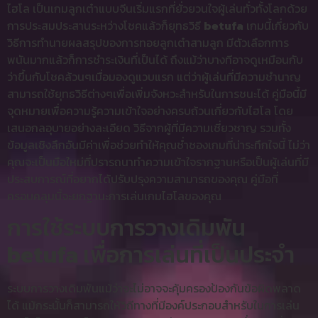
ไฮโล เป็นเกมลูกเต๋าแบบจีนเริ่มแรกที่ยั่วยวนใจผู้เล่นทั่วทั้งโลกด้วย
การประสมประสานระหว่างโชคแล้วก็ยุทธวิธี
betufa
เกมนี้เกี่ยวกับ
วิธีการทำนายผลสรุปของการทอยลูกเต๋าสามลูก มีตัวเลือกการ
พนันมากแล้วก็การชำระเงินที่เป็นได้ ถึงแม้ว่าบางทีอาจดูเหมือนกับ
ว่าขึ้นกับโชคล้วนๆเมื่อมองดูแวบแรก แต่ว่าผู้เล่นที่มีความชำนาญ
สามารถใช้ยุทธวิธีต่างๆเพื่อเพิ่มจังหวะสำหรับในการชนะได้ คู่มือนี้มี
จุดหมายเพื่อความรู้ความเข้าใจอย่างครบถ้วนเกี่ยวกับไฮโล โดย
เสนอกลอุบายอย่างละเอียด วิธีจากผู้ที่มีความเชี่ยวชาญ รวมทั้ง
ข้อมูลเชิงลึกอันมีค่าเพื่อช่วยทำให้คุณช่ำชองเกมที่น่าระทึกใจนี้ ไม่ว่า
คุณจะเป็นมือใหม่ที่ปรารถนาทำความเข้าใจรากฐานหรือเป็นผู้เล่นที่มี
ประสบการณ์ที่อยากได้ปรับปรุงความสามารถของคุณ คู่มือที่
ครอบคลุมนี้จะยกฐานะการเล่นเกมไฮโลของคุณ
การใช้ระบบการวางเดิมพัน
betufa
เพื่อการเล่นที่เป็นประจำ
ระบบการวางเดิมพันแม้ว่าจะไม่อาจจะคุ้มครองป้องกันข้อผิดพลาด
ได้ แม้กระนั้นก็สามารถให้วิถีทางที่มีองค์ประกอบสำหรับในการเล่น