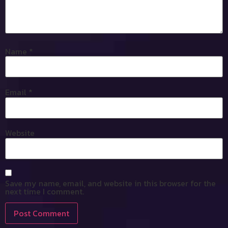
Name
*
Email
*
Website
Save my name, email, and website in this browser for the
next time I comment.