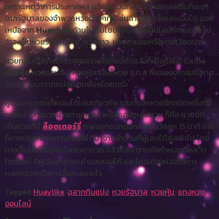
เพราะเหตุว่าการประกาศผล หรือจำนวนที่ผลิดอกออกผลนั้นก็จะมา
จากรัฐบาลของจำพวกหวยต่างๆที่ผู้เล่นสามารถเช็คเลขเองได้ นอก
เหนือจาก
Huaylike
ด้านในเว็บไซต์ไซด์หวยออนไลน์ที่ท่านเล่น ไม่
ว่าจะเป็นหวยรัฐบาลไทย, หวยลาว, หวยฮานอยหรือหวยเวียดนาม
หวยกลุ่มนี้มีการประกาศผลรางวัลที่แน่ชัดแล้วก็เชื่อถือได้ รวมถึง
หวยหุ้น
หวยออมสิน, หวยหุ้น และก็หวย ธ.ก.ส ที่ผลของการประกาศ
รางวัลนั้นมาจากหน่วยงานนั้นๆโดยตรง
ผู้เล่นสามารถเช็คเองได้เช่นเดียวกัน รวมทั้งอีกหวยอีกชนิดหนึ่งที่มี
การกล่าวถึงมากมายก่ายกองสำหรับคอนักเล่นหวย ก็คือ หวยยี่กี่
เป็นหวยที่มี
ล็อตเตอร์รี่
การออกดอกออกผลรางวัลทุก 15 นาที และ
ก็การประกาศผลรางวัลนั้นได้มาจากจำนวนที่ผู้เลขได้ส่งเข้าไป โดย
ทางเว็บไซต์ไซด์จะนำเลขมาบวก แล้วก็ลบ ตามข้อกำหนดข้องเว็บ
ไซต์ไซด์ ที่ผู้เล้นสามารถคำนวนเองได้ และไม่จะต้องห่วงถึงการ
หลอกลวงหรือการล็อคเลขอะไร
Tagged
Huaylike
,
ฉลากกินแบ่ง
,
หวยรัฐบาล
,
หวยหุ้น
,
แทงหวย
ออนไลน์