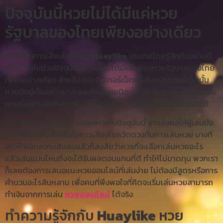
ปัจจุบันนี้หวยไม่ได้มีแค่หวย
รัฐบาลของไทยเพียงอย่างเดียว
หวย เป็นการเสี่ยงโชคที่คน
Huaylike
ประเทศไทยรู้จักกันอย่างดี
เยี่ยม ซึ่งในช่วงปัจจุบันนี้หวยนั้นมิได้มีแค่เพียงหวยรัฐบาลของไทย
เพียงอย่างเดียว สำหรับสมัยอินเทอร์เน็ตหรือโลกอินเตอร์เน็ตนั้น
หวยมีอยู่เป็นอย่างมาก และก็หลายชนิด เพื่อผู้เล่นสามารถเลือกเล่น
หวยที่เหมาะสมกับความสามารถแล้วความปรารถนาของตัวเองได้
ด้วยความมากมายหลายของหวยในปัจจุบันนี้ อาจส่งผลให้ผู้เล่นมือ
ใหม่ที่พึงพอใจสำหรับในการเสี่ยงโชควัดดวงกับการเล่นหวย บางที
อาจกำเนิดความสับสนแล้วก็สงสัยว่าควรที่จะเลือกเล่นหวยอะไร
แล้วเล่นแบบไหนถึงจะได้รับผลตอบแทนที่ดี ทำให้ไม่ขาดทุน พวกเรา
ก็เลยต้องการเสนอแนะหวยออนไลน์ที่เล่นง่าย ไม่ต้องมีสูตรหรือการ
คำนวนอะไรล้นหลาม เพื่อคนที่พึงพอใจที่คิดจะเริ่มเล่นหวยสามารถ
ทำเงินจากการเล่น
หวยออนไลน์
ได้จริง
ทำความรู้จักกับ
Huaylike
หวย