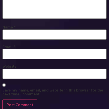
Name
*
Email
*
Website
Save my name, email, and website in this browser for the
next time I comment.