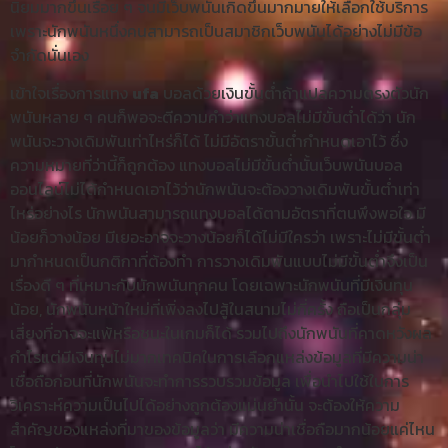
นิยมมากขึ้นเรื่อย ๆ จนมีเว็บพนันเกิดขึ้นมากมายให้เลือกใช้บริการ
เพราะนักพนันหนึ่งคนสามารถเป็นสมาชิกเว็บพนันได้อย่างไม่มีข้อ
จำกัดนั่นเอง
เข้าใจเรื่องการแทง
ufa
บอลด้วยเงินขั้นต่ำถ้าแปลความตรงตัวนัก
พนันหลาย ๆ คนก็พอจะตีความคำว่าแทงบอลไม่มีขั้นต่ำได้ว่า นัก
พนันจะวางเดิมพันเท่าไหร่ก็ได้ ไม่มีอัตราขั้นต่ำกำหนดเอาไว้ ซึ่ง
ความหมายที่ว่านี้ก็ถูกต้อง แทงบอลไม่มีขั้นต่ำนั้นเว็บพนันบอล
ออนไลน์ไม่ได้กำหนดเอาไว้ว่านักพนันจะต้องวางเดิมพันขั้นต่ำเท่า
ไหร่อย่างไร นักพนันสามารถแทงบอลได้ตามอัตราที่ตนพึงพอใจ มี
น้อยก็วางน้อย มีเยอะอาจจะวางน้อยก็ได้ไม่มีใครว่า เพราะไม่มีขั้นต่ำ
มากำหนดเป็นกติกาที่ต้องทำ การวางเดิมพันแบบไม่มีขั้นต่ำจึงเป็น
เรื่องดี ๆ ที่เหมาะกับนักพนันทุกคน โดยเฉพาะนักพนันที่มีเงินทุน
น้อย, นักพนันหน้าใหม่ที่เพิ่งลงไปสู้ในสนามไม่กี่ครั้ง ถือเป็นกลุ่ม
เสี่ยงที่อาจจะแพ้หรือชนะในเกมก็ได้ รวมไปถึงนักพนันที่คาดหวังผล
กำไรแต่มีเงินทุนไม่มากเทคนิคในการเลือกแหล่งข้อมูลที่มีความน่า
เชื่อถือก่อนที่นักพนันจะทำการรวบรวมข้อมูล เพื่อนำไปใช้ในการ
วิเคราะห์ความเป็นไปได้อย่างถูกต้องแม่นยำนั้น จะต้องให้ความ
สำคัญของแหล่งที่มาของข้อมูลว่า มีความน่าเชื่อถือมากน้อยแค่ไหน