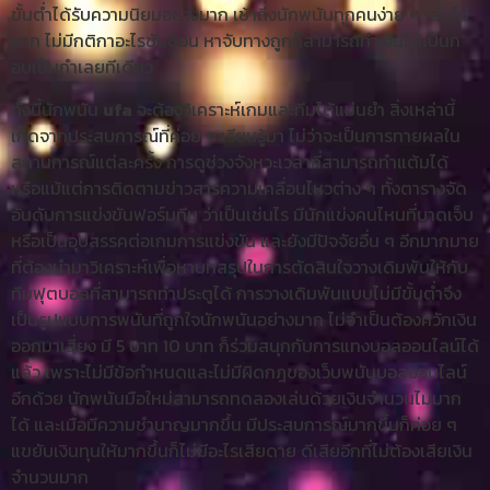
ขั้นต่ำได้รับความนิยมอย่างมาก เข้าถึงนักพนันทุกคนง่าย ๆ เล่นไม่
ยาก ไม่มีกติกาอะไรซับซ้อน หาจับทางถูกก็สามารถทำเงินได้เป็นก
อบเป็นกำเลยทีเดียว
ทั้งนี้นักพนัน
ufa
จะต้องวิเคราะห์เกมและทีมได้แม่นยำ สิ่งเหล่านี้
เกิดจากประสบการณ์ที่ค่อย ๆ เรียนรู้มา ไม่ว่าจะเป็นการทายผลใน
สถานการณ์แต่ละครั้ง การดูช่วงจังหวะเวลาที่สามารถทำแต้มได้
หรือแม้แต่การติดตามข่าวสารความเคลื่อนไหวต่าง ๆ ทั้งตารางจัด
อันดับการแข่งขันฟอร์มทีม ว่าเป็นเช่นไร มีนักแข่งคนไหนที่บาดเจ็บ
หรือเป็นอุปสรรคต่อเกมการแข่งขัน และยังมีปัจจัยอื่น ๆ อีกมากมาย
ที่ต้องนำมาวิเคราะห์เพื่อหาบทสรุปในการตัดสินใจวางเดิมพันให้กับ
ทีมฟุตบอลที่สามารถทำประตูได้ การวางเดิมพันแบบไม่มีขั้นต่ำจึง
เป็นรูปแบบการพนันที่ถูกใจนักพนันอย่างมาก ไม่จำเป็นต้องควักเงิน
ออกมาเสี่ยง มี 5 บาท 10 บาท ก็ร่วมสนุกกับการแทงบอลออนไลน์ได้
แล้ว เพราะไม่มีข้อกำหนดและไม่มีผิดกฎของเว็บพนันบอลออนไลน์
อีกด้วย นักพนันมือใหม่สามารถทดลองเล่นด้วยเงินจำนวนไม่มาก
ได้ และเมื่อมีความชำนาญมากขึ้น มีประสบการณ์มากขึ้นก็ค่อย ๆ
แขยับเงินทุนให้มากขึ้นก็ไม่มีอะไรเสียดาย ดีเสียอีกที่ไม่ต้องเสียเงิน
จำนวนมาก