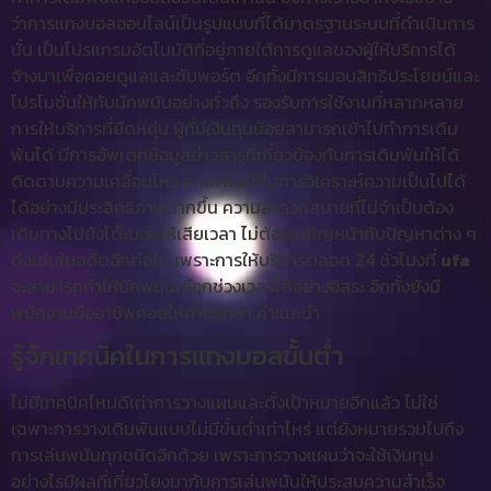
ว่าการแทงบอลออนไลน์เป็นรูปแบบที่ได้มาตรฐานระบบที่ดำเนินการ
นั้น เป็นโปรแกรมอัตโนมัติที่อยู่ภายใต้การดูแลของผู้ให้บริการได้
จ้างมาเพื่อคอยดูแลและซับพอร์ต อีกทั้งมีการมอบสิทธิประโยชน์และ
โปรโมชั่นให้กับนักพนันอย่างทั่วถึง รองรับการใช้งานที่หลากหลาย
การให้บริการที่ยืดหยุ่น ผู้ที่มีเงินทุนน้อยสามารถเข้าไปทำการเดิม
พันได้ มีการอัพเดทข้อมูลข่าวสารที่เกี่ยวข้องกับการเดิมพันให้ได้
ติดตามความเคลื่อนไหว และนำไปใช้ในการวิเคราะห์ความเป็นไปได้
ได้อย่างมีประสิทธิภาพมากขึ้น ความสะดวกสบายที่ไม่จำเป็นต้อง
เดินทางไปยังโต๊ะบอลให้เสียเวลา ไม่ต้องเผชิญหน้ากับปัญหาต่าง ๆ
ดังเช่นในอดีตอีกต่อไป เพราะการให้บริการตลอด 24 ชั่วโมงที่
ufa
จะสามารถทำให้นักพนันเลือกช่วงเวลาได้อย่างอิสระ อีกทั้งยังมี
พนักงานมืออาชีพคอยให้คำปรึกษา คำแนะนำ
รู้จักเทคนิคในการแทงบอลขั้นต่ำ
ไม่มีเทคนิคไหนดีเท่าการวางแผนและตั้งเป้าหมายอีกแล้ว ไม่ใช่
เฉพาะการวางเดินพันแบบไม่มีขั้นต่ำเท่าไหร่ แต่ยังหมายรวมไปถึง
การเล่นพนันทุกชนิดอีกด้วย เพราะการวางแผนว่าจะใช้เงินทุน
อย่างไรมีผลที่เกี่ยวโยงมากับการเล่นพนันให้ประสบความสำเร็จ