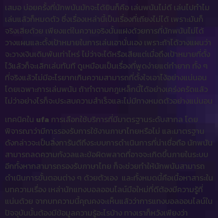
เสมอ บ่อยครั้งที่นักพนันมักจะได้ยินก็คือ เล่นพนันไม่ดี เล่นไปทำไม
เล่นแล้วก็หมดตัว ซึ่งเรื่องเหล่านี้เป็นเรื่องที่เถียงไม่ได้ เพราะมันก็
จริงเสียด้วย เพียงแต่ในความจริงนั้นแฝงด้วยการที่นักพนันไม่ได้
วางแผนและตั้งเป้าหมายในการเล่นเอานั่นเอง เพราะถ้าได้วางแผนว่า
จะวางเงินเดิมพันเท่าไหร่ ไม่ว่าจะได้หรือเสียแต่เมื่อถึงเป้าหมายที่ตั้ง
ไว้แล้วก็จะเลิกเล่นทันที ดูเหมือนเป็นเรื่องที่พูดง่ายแต่ทำยาก ทั้ง ๆ
ที่จริงแล้วไม่มีอะไรยากเกินความสามารถที่ตั้งใจเอาไง้อย่างแน่นอน
โดยเฉพาะการเล่นพนัน ถ้าทำตามกฎเหล็กนี้ได้อย่างเคร่งครัดแล้ว
ไม่ว่าอย่างไรก็จะประสบความสำเร็จและไม่มีทางหมดตัวอย่างแน่นอน
เทคนิคใน
ufa
การเลือกใช้บริการที่มีมาตรฐานระดับสากล โดย
พิจารณาว่ามีการรองรับการใช้งานภาษาไทยหรือไม่ และมาตรฐาน
ดังกล่าวจะเป็นสิ่งการันตีถึงระบบการดำเนินการที่น่าเชื่อถือ นักพนัน
สามารถลดความกังวลและข้อผิดพลาดที่อาจจะเกิดขึ้นภายในระบบ
อีกทั้งหากสามารถรองรับภาษาไทย ก็จะช่วยทำให้นักพนันสามารถ
ดำเนินการขั้นตอนต่าง ๆ ด้วยตัวเอง และทั้งหมดนี้คือเนื้อหาสาระใน
บทความเรื่อง เหล่านักแทงบอลออนไลน์มือใหม่ที่ดีต้องมีความรู้ที่
แน่นด้วย จากบทความนี้คุณคงจะเห็นแล้วว่าการแทงบอลออนไลน์ใน
ปัจจุบันนั้นต้องมีข้อมูลความรู้อะไรบ้าง ทางเราก็หวังเพียงว่า