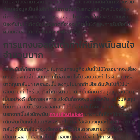
โดยจะต้องสามารถตรวจสอบได้อย่างชัดเจนเทคนิคในการรวบรวม
ข้อมูลข้อมูลเป็นสิ่งสำคัญในการเดิมพันแทงบอลนักพนันจะต้อง
ทำการศึกษาอย่างละเอียดรอบคอบ โดยเฉพาะในช่วงเริ่มต้นเพื่อ
ป้องกันไม่ให้เกิดข้อผิดพลาดที่อาจจะเกิดขึ้นได้ และการรับมือกับ
ความเสี่ยงที่เกิดขึ้นได้อย่างมีประสิทธิภาพ
การแทงบอลขั้นต่ำทำให้นักพนันสนใจ
จำนวนมาก
การพนันก็คือการลงทุน ในภาวะเศรษฐกิจเช่นนี้ไม่มีใครอยากจะเสี่ยง
กับเงินลงทุนจำนวนมาก ที่ไม่อาจแน่ใจได้เลยว่าจะกำไร คืนทุน หรือ
ขาดทุนกลับมา เพราะฉะนั้น ลงทุนไม่มากถ้าเสียเดิมพันไปก็ไม่น่า
เสียดายเท่าไหร่ แต่ถ้าทำการบ้านมาดี หมั่นศึกษาข้อมูลและสถิติมา
เป็นอย่างดี เมื่อทายผลการแข่งขันก็อาจจะชนะเดิมพัน แม้เงินลงทุน
ไม่มากนัก แต่ได้รับรางวัลกลับไปก็ถือว่าเป็นโชคดีและมีกำไรแล้ว
นอกจากนี้แล้วนักพนัน
ทางเข้าufabet
บางคนก็เลือกให้การวาง
เดิมพันเป็นหนึ่งในอาชีพเสริมที่ไม่ต้องใช้เงินลงทุนอะไรมากมาย แต่
กลับได้เงินกลับมาจุนเจือครอบครัวให้สะดวกสบายมากยิ่งขึ้น
เป็นการลงทุนน้อยแต่ได้ผลตอบแทนสูง นี่จึงทำให้การแทงบอลไม่มี