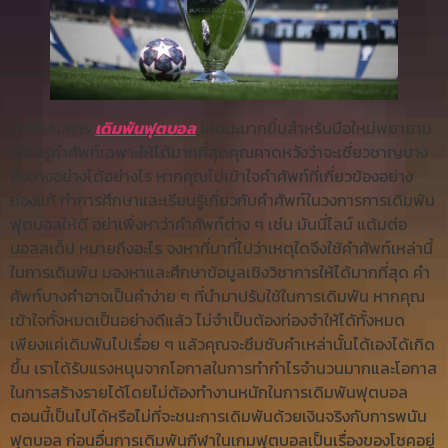
เคล็ดลับการ
เดิมพันฟุตบอล
ให้ชนะมากขึ้นสำหรับมือใหม่พยายาม
เรียนรู้คำศัพท์เฉพาะให้ได้มากที่สุดคุณคาดหวังว่าจะเชี่ยวชาญบาง
สิ่งบางอย่างได้อย่างไร หากคุณไม่เข้าใจคำศัพท์ที่เกี่ยวข้องอย่าง
ถ่องแท้ ทำการศึกษาและเรียนรู้เกี่ยวกับคำศัพท์ในวงการการเดิมพัน
ฟุตบอลให้ดี อย่าเพิ่งหาว่าคำศัพท์ต่าง ๆ เช่น มันนี่ไลน์ แต้มต่อ
บอลสเต็ป หมายถึงอะไร จงหาที่มาที่ไปว่าเหตุใดจึงใช้คำศัพท์เหล่านี้
ในการเดิมพัน มองหาและศึกษาข้อมูลเชิงวิชาการให้ได้มากที่สุด คำ
ศัพท์บางคำอาจเป็นคำง่าย ๆ ที่นำมาปรับใช้ในการเดิมพัน หากคุณ
เข้าใจทั้งหมดเป็นอย่างดีแล้ว ไม่จำเป็นต้องท่องจำให้ได้ทั้งหมด
เพียงแค่เดิมพันไปเรื่อย ๆ แล้วคุณจะซึมซับคำเหล่านั้นได้เองได้เกิด
ขึ้น เราได้รับแรงหนุนจากโอกาสในการทำกำไรจำนวนมากและโอกาส
ในการสร้างรายได้โดยไม่ต้องทำงานหนักในการเดิมพันฟุตบอล
ตอนนี้เป็นไปได้หรือไม่ที่จะชนะการเดิมพันด้วยเงินจริงกับการพนัน
ฟุตบอล ก่อนอื่นการเดิมพันกีฬาในเกมฟุตบอลเป็นเรื่องของโชคอยู่