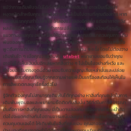
แม้ว่าการเดิมพันจะไม่ได้ดั่งใจก็จงอย่ายอมแพ้ อาจเป็นเรื่องน่า
หงุดหงิดสำหรับคุณ หากสิ่งต่าง ๆ ไม่เป็นไปตามที่คุณต้องการ หาก
ในตอนแรกคุณทำไม่สำเร็จ ให้ลองแล้วลองอีกครั้ง แต่อย่าคาดหวัง
ผลลัพธ์ที่แตกต่างโดยไม่ทำการเปลี่ยนแปลง อย่างน้อยที่สุดกับ
แนวทางของคุณ อย่าปล่อยให้อารมณ์ของคุณเข้ามาควบคุมการเดิม
พันของคุณ เรียนรู้ที่จะเป็นผู้เชี่ยวชาญด้านการควบคุมอารมณ์เมื่อ
พูดถึงการเดิมพัน เรียนรู้ที่จะสนุกกับเกมนาน ๆ ครั้ง โดยไม่ต้องวาง
เดิมพันใด ๆ เมื่อคุณวางเดิมพัน
ufabet
พยายามยอมรับว่าคุณ
อาจไม่ได้เห็นเงินนั้นอีกเลยหากสิ่งต่าง ๆ ไม่เป็นไปอย่างที่หวัง และ
ทำใจยอมรับตรงจุดนี้ด้วย ยอมรับความสูญเสียเหล่านั้นและปล่อย
ให้บทเรียนที่คุณเรียนรู้จากความพ่ายแพ้เป็นเครื่องสะท้อนให้เห็นใน
การอัพเดตกลยุทธ์ครั้งต่อไป
รู้จักตัวเองคุณไม่สามารถเดิมพันได้ทุกอย่าง หาสิ่งที่คุณถนัดในการ
เดิมพันฟุตบอลและพยายามยึดติดกับสิ่งนั้น วิธีที่ดีในการพิจารณา
นั่นคือการหาสิ่งที่คุณชอบ นี่เป็นดาบสองคม เนื่องจากคำแนะนำข้อ
ต่อไปจะแตกต่างกันไปตามอารมณ์ของคุณ หากคุณสามารถใช้วิธี
ควบคุมตนเองได้ ให้เดิมพันในสิ่งที่คุณชอบ คุณอาจจะหลงตัวเองไป
บ้าง บางทีคุณอาจจะทำได้ดีกว่านี้โดยพยายามเรียนรู้ที่จะเดิมพันใน