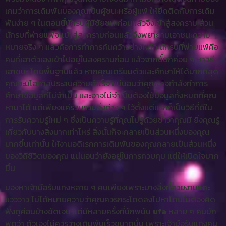
เกมว่าการเดิมพันของคุณเป็นผู้ชนะหรือผู้แพ้ ให้ยึดติดกับการเดิม
พันง่าย ๆ ในตอนนี้นักรบผู้มีชัยชนะก่อนแล้วจึงเข้าสู่สงคราม ส่วน
นักรบที่พ่ายแพ้จะเข้าสู่สงครามก่อนแล้วจึงพยายามเอาชนะความ
หมายจริง ๆ แล้วคือการทำการค้นคว้าอย่างหนัก นักรบที่พ่ายแพ้คือ
คนที่เอาตัวเองเข้าไปอยู่ในสงครามก่อน แล้วจากนั้นก็ค่อย ๆ หาวิธี
เอาชนะ โดยพื้นฐานแล้ว หากคุณเตรียมตัวและศึกษาให้ได้มากที่สุด
คุณจะมีโอกาสประสบความสำเร็จ แน่นอนว่าคุณอาจกำลังทำการ
ศึกษาข้อมูลที่ไม่จำเป็น และอาจไม่จำเป็นต้องใช้ข้อมูลทั้งหมดที่คุณ
หามาได้ แต่เพียงแค่รวบรวมสิ่งต่าง ๆ ไว้ตั้งแต่แรกก็เป็นวิธีที่ดีใน
การรับความรู้ใหม่ ๆ ซึ่งเป็นความรู้ที่คุณไม่รู้ด้วยซ้ำว่าคุณมี ยิ่งคุณรู้
เกี่ยวกับบางสิ่งมากเท่าไหร่ สิ่งนั้นก็จะกลายเป็นส่วนหนึ่งของคุณ
มากขึ้นเท่านั้น ให้งานอดิเรกการเดิมพันของคุณกลายเป็นส่วนหนึ่ง
ของวิถีชีวิตของคุณ แน่นอนว่ายังอยู่ในการควบคุม แต่ให้เปิดใจมาก
ขึ้น
มองหาเจ้ามือรับแทงหลาย ๆ คนเพียงเพราะบางสิ่งที่สวยงามและ
แวววาว ไม่ได้หมายความว่าคุณควรกระโดดลงไปหาโดยไม่ต้องคิด
ฟังดูค่อนข้างชัดเจน แต่มีหลายครั้งที่นักพนัน
ufa
หลาย ๆ คนมัก
พูดว่า ตัวเองไม่ควรวางเดิมพันเร็วขนาดนั้น เพราะเจ้ามือรับแทงคน