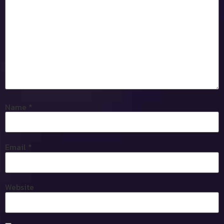
Name
*
Email
*
Website