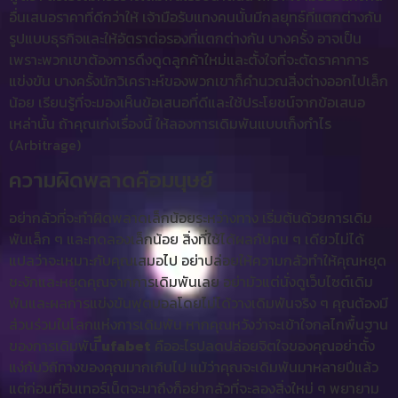
อื่นเสนอราคาที่ดีกว่าให้ เจ้ามือรับแทงคนนั้นมีกลยุทธ์ที่แตกต่างกัน
รูปแบบธุรกิจและให้อัตราต่อรองที่แตกต่างกัน บางครั้ง อาจเป็น
เพราะพวกเขาต้องการดึงดูดลูกค้าใหม่และตั้งใจที่จะตัดราคาการ
แข่งขัน บางครั้งนักวิเคราะห์ของพวกเขาก็คำนวณสิ่งต่างออกไปเล็ก
น้อย เรียนรู้ที่จะมองเห็นข้อเสนอที่ดีและใช้ประโยชน์จากข้อเสนอ
เหล่านั้น ถ้าคุณเก่งเรื่องนี้ ให้ลองการเดิมพันแบบเก็งกำไร
(Arbitrage)
ความผิดพลาดคือมนุษย์
อย่ากลัวที่จะทำผิดพลาดเล็กน้อยระหว่างทาง เริ่มต้นด้วยการเดิม
พันเล็ก ๆ และทดลองเล็กน้อย สิ่งที่ใช้ได้ผลกับคน ๆ เดียวไม่ได้
แปลว่าจะเหมาะกับคุณเสมอไป อย่าปล่อยให้ความกลัวทำให้คุณหยุด
ชะงักและหยุดคุณจากการเดิมพันเลย อย่ามัวแต่นั่งดูเว็บไซต์เดิม
พันและผลการแข่งขันฟุตบอลโดยไม่ได้วางเดิมพันจริง ๆ คุณต้องมี
ส่วนร่วมในโลกแห่งการเดิมพัน หากคุณหวังว่าจะเข้าใจกลไกพื้นฐาน
ของการเดิมพัน
ีีufabet
คืออะไรปลดปล่อยจิตใจของคุณอย่าตั้ง
แง่กับวิถีทางของคุณมากเกินไป แม้ว่าคุณจะเดิมพันมาหลายปีแล้ว
แต่ก่อนที่อินเทอร์เน็ตจะมาถึงก็อย่ากลัวที่จะลองสิ่งใหม่ ๆ พยายาม