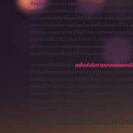
ถ้าคุณเดิมพันพนัน
ufa
บอลมานานพอเราเชื่อมั่นเลยว่า
พนันบอลต่อให้นักพนันผู้นั้นมีประสบการณ์มากแค่ไหนหร
เราไม่อยากให้เกิดขึ้นเลยก็คือประสบการณ์การสูญเสียนี้เ
สามารถรับมือกับการแทงพนันบอลที่ไม่ดีเหล่านี้ได้ และ
ว่าการพบเจอเหตุการณ์ที่ไม่ดี ในการแทงพนันบอลเป็นสิ่
เหตุการณ์ที่ไม่ดีได้ เป็นครั้งคราว โดยคุณอาจจะไม่ได้เ
สถานการณ์อย่างที่เป็นอยู่และพยายามปรับปรุง เพราะถ
แบบเข้าใจคุณจะทำใจได้เร็วขึ้นและไม่เดิมพันแบบขาด
หลายคนที่กำลังมองหา
เคล็ดลับในการแทงบอลออนไล
ได้ ก่อนอื่นทุกคนจะต้องมาทำความรู้จักกับการแทงบ
รวยได้การแทงบอลออนไลน์ไม่ได้เหมาะสมกับทุกคนเสมอ
พร้อมที่ใช้เวลานาน ที่สำคัญจะต้องใช้หลักการวิเคร
เนื่องจากมีวิธีในการคิด และการวางแผนต่างกันออกไป
ทุกคนควรจะทำการสังเกตในเบื้องต้น ว่าคุณมีลักษณะ
มีไหวพริบ มีหลักการและชอบการวิเคราะห์ คนลักษณะ
อย่าเปลี่ยนวิธีการเดิมพัน
u