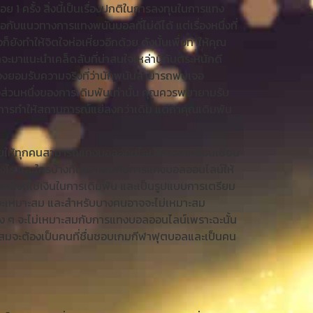
 1 ครั้ง สิ่งนี้เป็นเรื่องปกติในการลงทุนในการแทง
ับแนวทางการแทงพนันบอลที่ไม่ดีได้ แต่เรื่องหนึ่งที่
ยังทำให้จิตใจห่อเหี่ยวอีกด้วย ดังนั้นเพื่อทำให้คุณ
าจะมาแนะนำเคล็ดลับที่น่าสนใจเหล่านี้กันตระหนักดี
ุณต้องยอมรับความจริงที่ว่านักพนันสามารถพบเจอ
เพียงส่วนหนึ่งของการเดิมพันเท่านั้น คุณควรพยายามรับ
นการทำให้สถานการณ์แย่ลงกว่าเดิม แต่ถ้าคุณเดิมพัน
ช่วยให้ทุกคนสามารถแทงบอลออนไลน์ให้รวยเหมือนเซียน
งไร และใครบ้างที่เหมาะสมกับการแทงบอลออนไลน์ให้
่งที่ใช้เงินในการเดิมพัน และเป็นรูปแบบการเตรียม
อาจจะเหมาะสม และสำหรับบางคนอาจจะไม่เหมาะสม
่าง ๆ จะไม่เหมาะสมกับการแทงบอลออนไลน์เพราะฉะนั้น
ะสมจะต้องเป็นคนที่ชื่นชอบเกมกีฬาฟุตบอลและเป็นคน