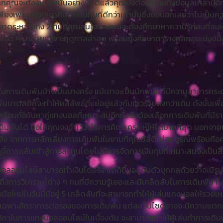
กคุณจะต้องเล่นพนันอย่างมีสติแล้วคุณยังต้องทราบถึงข้อมูลเหล่านี้อี
งเพราะพวกเขาคิดว่าเป็นทีมที่ดีกว่าเท่านั้นซึ่งขอบอกเลยว่าไม่เป็นค
หว่างทั้ง 2 ทีมที่คุณสนใจและคุณจะต้องศึกษาหาความรู้ก่อนที่จะลงพนัน
้ว ๆ มาโดยเฉพาะฤดูกาลล่าสุด พร้อมทั้งศึกษาตารางผลการแข่งขันล่า
การเดิมพันบ้างเป็นบางครั้ง แม้เขาจะเป็นนักพนันที่มีความสามารถระด
นขาดสติก็จะทำให้ผลลัพธ์ที่แย่อยู่แล้วกับเลวร้ายลงกว่าเดิม ดังนั้นเพื
อมทั้งค้นหาคู่แทงบอลที่เหมาะสมอีกทั้งยังต้องเลือกการเดิมพันที่ม
ิมพันได้ ขอให้คุณจงจำไว้ว่าใช้การคิดวิเคราะห์ให้ได้มากที่สุด นอกจาก
างยิ่ง จากการหลีกเลี่ยงการเดิมพันในยามที่คุณมีสติไม่สมบูรณ์พร้อม
การกลับเข้าสู่การลงทุนโดยไม่มีการจัดการเงินทุนที่เหมาะสมจึงเป็นสิ่
อนไลน์สามารถทำเงินได้จริง แต่ก็ขึ้นอยู่กับตัวบุคคลด้วยว่าจะมีรูปแ
ึงการวิเคราะห์ต่าง ๆ คนที่มีความรู้เยอะและมีเคล็ดลับในการเดิมพัน ก
ล่นมือใหม่ในวันนี้มีอยู่ 5 เคล็ดลับที่จะสามารถทำให้ผู้เล่นแทงบอลให้
เฉพาะอัตราการต่อรองของการเดิมพัน แต่ละเว็บไซต์อาจจะมีความแตกต่
กตกติกาในการแทงบอลออนไลน์ในเบื้องต้น จะสามารถทำให้ผู้เล่นทำการเดิ