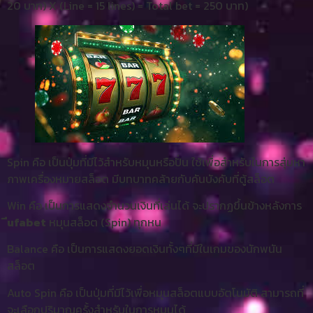
20 บาท) X (Line = 15 lines) = Total bet = 250 บาท)
Spin คือ เป็นปุ่มที่มีไว้สำหรับหมุนหรือปั่น ใช้เพื่อสำหรับในการสุ่มหา
ภาพเครื่องหมายสล็อต มีบทบาทคล้ายกับคันบังคับที่ตู้สล็อต
Win คือ เป็นการแสดงจำนวนเงินที่เล่นได้ จะปรากฏขึ้นข้างหลังการ
ีufabet
หมุนสล็อต (Spin) ทุกหน
Balance คือ เป็นการแสดงยอดเงินทั้งๆที่มีในเกมของนักพนัน
สล็อต
Auto Spin คือ เป็นปุ่มที่มีไว้เพื่อหมุนสล็อตแบบอัตโนมัติ สามารถที่
จะเลือกปริมาณครั้งสำหรับในการหมุนได้