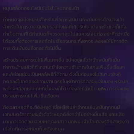
หมุนสล็อตออนไลน์เช่นไรไม่หมดกระเป๋า
กำหนดจุดมุ่งหมายสำหรับเพื่อการพนัน นักพนันควรต้องวางเป้า
สำหรับในการวางเดิมพันรวมทั้งผลที่เกิดรับในแต่ละครั้ง และก็เมื่อ
ทำเป็นตามที่ได้กำหนดก็ควรจะหยุดไม่สมควรเล่นต่อ อย่าคิดว่าเมื่อ
ได้รวมทั้งต้องการเล่นถัดไปเรื่อยจนกระทั่งอาจจะส่งผลให้มีการติด
การเดิมพันจนถึงถอนตัวไม่ขึ้น
สร้างประสบการณ์ให้เพิ่มมากขึ้น แน่ๆอยู่แล้วว่านักพนันที่หมั่น
ทำการบ้านแล้วก็ทำความเข้าใจความชำนาญในเกมเพิ่มขึ้นเรื่อยๆ
และก็บ่อยย่อมเป็นผลลัพธ์ที่ดีตาม ดังนั้นก่อนลงในสนามจริงก็
ทดลองไปทดลองความสามารถในหน้าการทดสอบเล่นมอง หรือนัก
พนันจะเลือกเล่นเกมที่ช่ำชองก็ได้ เนื่องจากว่าเป็น
ufa
การต่อยอด
ประสบการณ์ให้เพิ่มขึ้นเรื่อยๆ
ถึงเวลาหยุดก็จะต้องหยุด เชื่อหรือเปล่าว่าคนเล่นพนันทุกคนมี
เวทมนตร์คาถาประจำตัวว่าหยุดดียิ่งกว่าไม่อย่างนั้นเสีย แถมเสีย
มากกว่าอีกด้วย ด้วยเหตุดังกล่าว นักพนันจำเป็นต้องรู้สึกตัวเองว่า
เมื่อใดที่ควรจะหยุดก็จะต้องหยุด