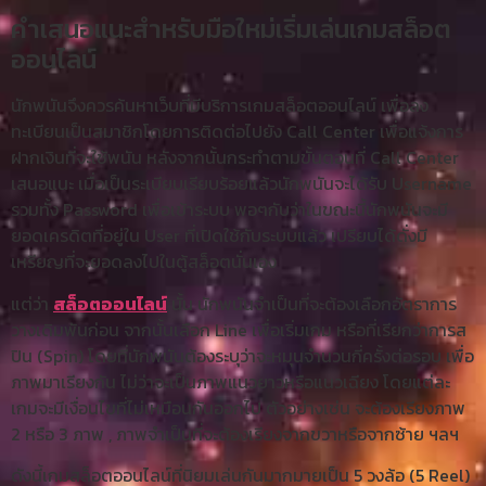
คำเสนอแนะสำหรับมือใหม่เริ่มเล่นเกมสล็อต
ออนไลน์
นักพนันจึงควรค้นหาเว็บที่มีบริการเกมสล็อตออนไลน์ เพื่อลง
ทะเบียนเป็นสมาชิกโดยการติดต่อไปยัง Call Center เพื่อแจ้งการ
ฝากเงินที่จะใช้พนัน หลังจากนั้นกระทำตามขั้นตอนที่ Call Center
เสนอแนะ เมื่อเป็นระเบียบเรียบร้อยแล้วนักพนันจะได้รับ Username
รวมทั้ง Password เพื่อเข้าระบบ พอๆกับว่าในขณะนี้นักพนันจะมี
ยอดเครดิตที่อยู่ใน User ที่เปิดใช้กับระบบแล้ว เปรียบได้ดั่งมี
เหรียญที่จะยอดลงไปในตู้สล็อตนั่นเอง
แต่ว่า
สล็อตออนไลน์
นั้น นักพนันจำเป็นที่จะต้องเลือกอัตราการ
วางเดิมพันก่อน จากนั้นเลือก Line เพื่อเริ่มเกม หรือที่เรียกว่าการส
ปิน (Spin) โดยที่นักพนันต้องระบุว่าจะหมุนจำนวนกี่ครั้งต่อรอบ เพื่อ
ภาพมาเรียงกัน ไม่ว่าจะเป็นภาพแนวยาวหรือแนวเฉียง โดยแต่ละ
เกมจะมีเงื่อนไขที่ไม่เหมือนกันออกไป ตัวอย่างเช่น จะต้องเรียงภาพ
2 หรือ 3 ภาพ , ภาพจำเป็นที่จะต้องเรียงจากขวาหรือจากซ้าย ฯลฯ
ดังนี้เกมสล็อตออนไลน์ที่นิยมเล่นกันมากมายเป็น 5 วงล้อ (5 Reel)