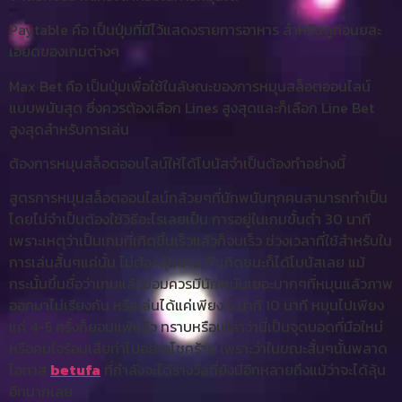
Paytable คือ เป็นปุ่มที่มีไว้แสดงรายการอาหาร สำหรับดูก่อนยละ
เอียดของเกมต่างๆ
Max Bet คือ เป็นปุ่มเพื่อใช้ในลัษณะของการหมุนสล็อตออนไลน์
แบบพนันสุด ซึ่งควรต้องเลือก Lines สูงสุดและก็เลือก Line Bet
สูงสุดสำหรับการเล่น
ต้องการหมุนสล็อตออนไลน์ให้ได้โบนัสจำเป็นต้องทำอย่างนี้
สูตรการหมุนสล็อตออนไลน์กล้วยๆที่นักพนันทุกคนสามารถทำเป็น
โดยไม่จำเป็นต้องใช้วิธีอะไรเลยเป็น การอยู่ในเกมขั้นต่ำ 30 นาที
เพราะเหตุว่าเป็นเกมที่เกิดขึ้นเร็วแล้วก็จบเร็ว ช่วงเวลาที่ใช้สำหรับใน
การเล่นสั้นๆแค่นั้น ไม่ต้องลุ้นนาน ถ้าเกิดชนะก็ได้โบนัสเลย แม้
กระนั้นขึ้นชื่อว่าเกมแล้วย่อมควรมีนักพนันเยอะมากๆที่หมุนแล้วภาพ
ออกมาไม่เรียงกัน หรือเล่นได้แค่เพียง 5 นาที 10 นาที หมุนไปเพียง
แค่ 4-5 ครั้งก็ยอมแพ้แล้ว ทราบหรือเปล่าว่านี่เป็นจุดบอดที่มือใหม่
หรือคนใจร้อนเสียท่าไปอย่างโชคร้าย เพราะว่าในขณะสั้นๆนั้นพลาด
โอกาส
betufa
ที่กำลังจะได้รางวัลที่ยังมีอีกหลายถึงแม้ว่าจะได้ลุ้น
อีกมากเลย