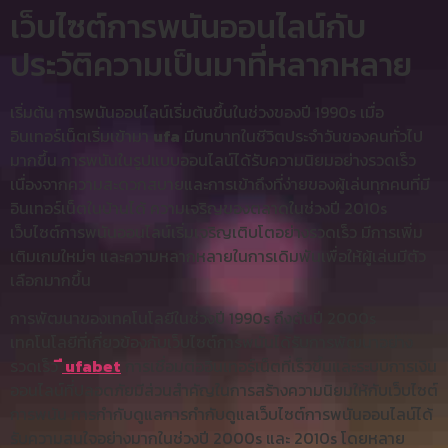
เว็บไซต์การพนันออนไลน์กับ
ประวัติความเป็นมาที่หลากหลาย
เริ่มต้น การพนันออนไลน์เริ่มต้นขึ้นในช่วงของปี 1990s เมื่อ
อินเทอร์เน็ตเริ่มเข้ามา
ufa
มีบทบาทในชีวิตประจำวันของคนทั่วไป
มากขึ้น การพนันในรูปแบบออนไลน์ได้รับความนิยมอย่างรวดเร็ว
เนื่องจากความสะดวกสบายและการเข้าถึงที่ง่ายของผู้เล่นทุกคนที่มี
อินเทอร์เน็ตในบ้านได้ ความเจริญของตลาดในช่วงปี 2010s
เว็บไซต์การพนันออนไลน์เริ่มเจริญเติบโตอย่างรวดเร็ว มีการเพิ่ม
เติมเกมใหม่ๆ และความหลากหลายในการเดิมพันเพื่อให้ผู้เล่นมีตัว
เลือกมากขึ้น
การพัฒนาของเทคโนโลยีในช่วงปี 1990s ถึงต้นปี 2000s
เทคโนโลยีที่เกี่ยวข้องกับเว็บไซต์การพนันได้รับการพัฒนาอย่าง
รวดเร็ว
ี ufabet
การเชื่อมต่ออินเทอร์เน็ตที่เร็วขึ้นและระบบการเงิน
ออนไลน์ที่ปลอดภัยมีส่วนสำคัญในการสร้างความนิยมให้กับเว็บไซต์
การพนัน การกำกับดูแลการกำกับดูแลเว็บไซต์การพนันออนไลน์ได้
รับความสนใจอย่างมากในช่วงปี 2000s และ 2010s โดยหลาย