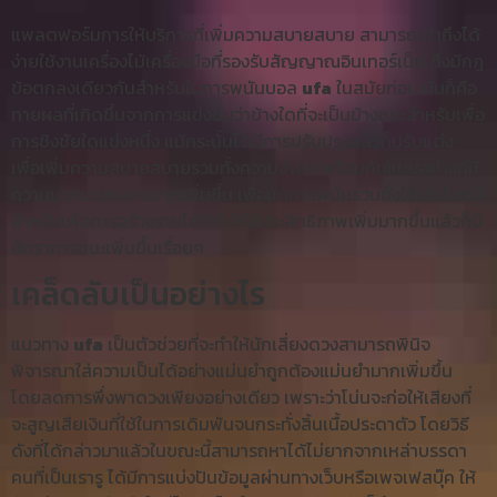
แพลตฟอร์มการให้บริการที่เพิ่มความสบายสบาย สามารถเข้าถึงได้
ง่ายใช้งานเครื่องไม้เครื่องมือที่รองรับสัญญาณอินเทอร์เน็ต ซึ่งมีกฎ
ข้อตกลงเดียวกันสำหรับในการพนันบอล
ufa
ในสมัยก่อน มันก็คือ
ทายผลที่เกิดขึ้นจากการแข่งขันว่าข้างใดที่จะเป็นข้างชนะสำหรับเพื่อ
การชิงชัยใดแข่งหนึ่ง แม้กระนั้นได้มีการปรับปรุงแล้วก็ปรับแต่ง
เพื่อเพิ่มความสบายสบายรวมทั้งความง่ายๆ พร้อมกับแบบอย่างที่มี
ความมากมายหลายมากเพิ่มขึ้น เพื่อนักการพนันรวมทั้งใช้ประโยชน์
สำหรับเพื่อการสร้างรายได้ที่ทำให้มีประสิทธิภาพเพิ่มมากขึ้นแล้วก็มี
อัตราการชนะเพิ่มขึ้นเรื่อยๆ
เคล็ดลับเป็นอย่างไร
แนวทาง
ufa
เป็นตัวช่วยที่จะทำให้นักเสี่ยงดวงสามารถพินิจ
พิจารณาใส่ความเป็นได้อย่างแม่นยำถูกต้องแม่นยำมากเพิ่มขึ้น
โดยลดการพึ่งพาดวงเพียงอย่างเดียว เพราะว่าโน่นจะก่อให้เสียงที่
จะสูญเสียเงินที่ใช้ในการเดิมพันจนกระทั่งสิ้นเนื้อประดาตัว โดยวิธี
ดังที่ได้กล่าวมาแล้วในขณะนี้สามารถหาได้ไม่ยากจากเหล่าบรรดา
คนที่เป็นเรารู ได้มีการแบ่งปันข้อมูลผ่านทางเว็บหรือเพจเฟสบุ๊ค ให้