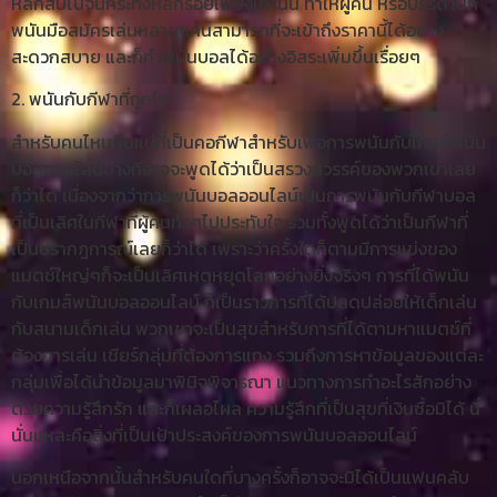
หลักสิบไปจนกระทั่งหลักร้อยเพียงเท่านั้น ทำให้ผู้คน หรือบรรดานัก
พนันมือสมัครเล่นหลายๆคนสามารถที่จะเข้าถึงราคานี้ได้อย่าง
สะดวกสบาย และก็ทำพนันบอลได้อย่างอิสระเพิ่มขึ้นเรื่อยๆ
2. พนันกับกีฬาที่ถูกใจ
สำหรับคนไหนกันแน่ที่เป็นคอกีฬาสำหรับเพื่อการพนันกับเกมส์พนัน
บอลออนไลน์บางทีอาจจะพูดได้ว่าเป็นสรวงสวรรค์ของพวกเขาเลย
ก็ว่าได้ เนื่องจากว่าการพนันบอลออนไลน์เป็นการพนันกับกีฬาบอล
ที่เป็นเลิศในกีฬาที่ผู้คนทั่วๆไปประทับใจ รวมทั้งพูดได้ว่าเป็นกีฬาที่
เป็นปรากฎการณ์เลยก็ว่าได้ เพราะว่าครั้งใดก็ตามมีการแข่งของ
แมตช์ใหญ่ๆก็จะเป็นเลิศเหตุหยุดโลกอย่างยิ่งจริงๆ การที่ได้พนัน
กับเกมส์พนันบอลออนไลน์ ก็เป็นราวการที่ได้ปลดปล่อยให้เด็กเล่น
กับสนามเด็กเล่น พวกเขาจะเป็นสุขสำหรับการที่ได้ตามหาแมตช์ที่
ต้องการเล่น เชียร์กลุ่มที่ต้องการแทง รวมถึงการหาข้อมูลของแต่ละ
กลุ่มเพื่อได้นำข้อมูลมาพินิจพิจารณา แนวทางการทำอะไรสักอย่าง
ด้วยความรู้สึกรัก และก็เผลอไผล ความรู้สึกที่เป็นสุขที่เงินซื้อมิได้ นี่
นั่นแหละคือสิ่งที่เป็นเป้าประสงค์ของการพนันบอลออนไลน์
นอกเหนือจากนั้นสำหรับคนใดที่บางครั้งก็อาจจะมิได้เป็นแฟนคลับ