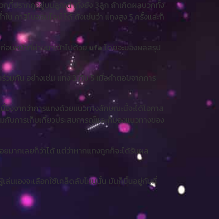
ที่ปรากฎอยู่บนลูกเต๋าทั้งยัง 3ลูก ถ้าเกิดผลบวกทั้ง
ำใน คาสิโนออนไลน์ ได้ ดังเช่นว่า แทงสูง 5 ครั้งและก็
่อนหน้าที่ผ่านมาเข้าไปด้วย
ufa
โดยจะมองผลสรุป
ร่วมกัน อย่างเช่น แทง 3 กับ 5 เมื่อคำตอบจากการ
เนื่องจากว่าการแทงด้วยแนวทางลักษณะนี้จะได้โอกาส
าะสมกับการเก็บเกี่ยวประสบการณ์และก็มองแนวทางของ
น้อยมากเลยก็ว่าได้ แต่ว่าหากแทงถูกก็จะได้รับผล
ล่นเองจะเลือกใช้เคล็ดลับไหนนั้น มันก็ขึ้นอยู่กับที่