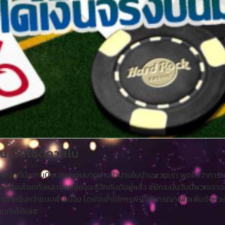
น เว็บไซต์คาสิโน
กมพนันที่มีความนิยมชมชอบมาอย่างช้านานในบ้านพวกเรา พูดได้ว่าการเล
นักเสี่ยงโชคทั้งหลายแหล่คงจะรู้จักกันดีอยู่แล้ว แม้กระนั้นวันนี้พวกเร
มากยิ่งกว่าแบบพื้นเมือง โดยจะย้ำใช้การพินิจพิจารณาเพื่อเพิ่มจังห
ตามกันได้เลย