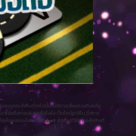
่นแบบประจำถิ่นทั่วๆไปนั้นจะใช้การเสี่ยงดวงกับแต้ม
าจะมาเอ่ยถึงการเล่นเกมไฮโลใน เว็บไซต์คาสิโน ซึ่งการ
วะให้เห็นผลชนะในเกม
ีีufabet
ส่วนจะมีวิธีการอะไรบ้างที่