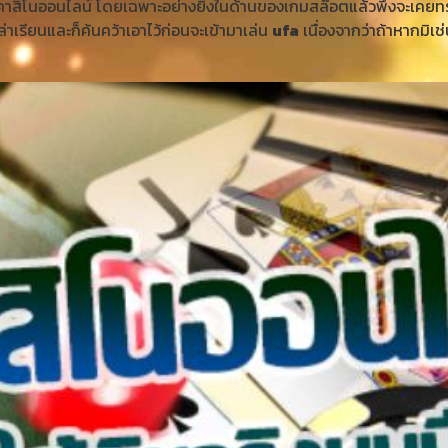
รเล่น คาสิโนออนไลน์ โดยเฉพาะอย่างยิ่งในด้านของเกมสล๊อตแล้วพึ่งจะเค
ล่าเรียนและก็ค้นคว้าเอาไว้ก่อนจะเข้ามาเล่น
ufa
เนื่องจากว่าถ้าหากมิเ