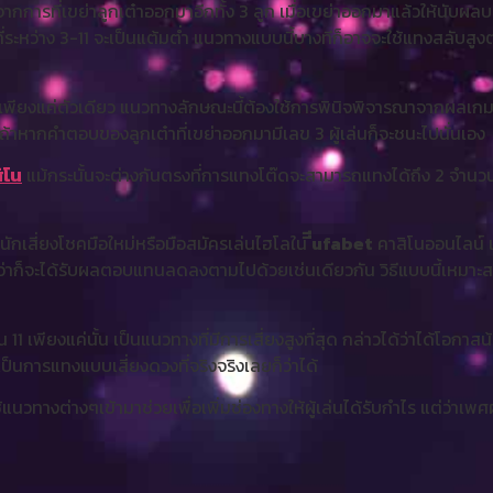
รที่เขย่าลูกเต๋าออกมาอีกทั้ง 3 ลูก เมื่อเขย่าออกมาแล้วให้นับผลบวก
ี่ระหว่าง 3-11 จะเป็นแต้มต่ำ แนวทางแบบนี้บางทีก็อาจจะใช้แทงสลับสูงต่
 เพียงแค่ตัวเดียว แนวทางลักษณะนี้ต้องใช้การพินิจพิจารณาจากผลเกมก
 ถ้าหากคำตอบของลูกเต๋าที่เขย่าออกมามีเลข 3 ผู้เล่นก็จะชนะไปนั่นเอง
ิโน
แม้กระนั้นจะต่างกันตรงที่การแทงโต๊ดจะสามารถแทงได้ถึง 2 จำนวน
นักเสี่ยงโชคมือใหม่หรือมือสมัครเล่นไฮโลใน
ีีufabet
คาสิโนออนไลน์ 
แต่ว่าก็จะได้รับผลตอบแทนลดลงตามไปด้วยเช่นเดียวกัน วิธีแบบนี้เหม
1 เพียงแค่นั้น เป็นแนวทางที่มีการเสี่ยงสูงที่สุด กล่าวได้ว่าได้โอกาส
ป็นการแทงแบบเสี่ยงดวงที่จริงจริงเลยก็ว่าได้
วทางต่างๆเข้ามาช่วยเพื่อเพิ่มช่องทางให้ผู้เล่นได้รับกำไร แต่ว่าเพศผู้เ