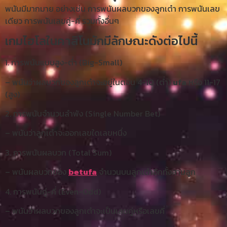
พนันมีมากมาย อย่างเช่น การพนันผลบวกของลูกเต๋า การพนันเลข
เดียว การพนันเลขคู่-คี่ รวมทั้งอื่นๆ
เกมไฮโลในคาสิโนมักมีลักษณะดังต่อไปนี้
1. การพนันแบบสูง-ต่ำ (Big-Small)
– พนันว่าผลบวกของลูกเต๋าจะอยู่ในตอน 4-10 (ต่ำ)
ufa
หรือ 11-17
(สูง)
2. การพนันจำนวนลำพัง (Single Number Bet)
– พนันว่าลูกเต๋าจะออกเลขใดเลขหนึ่ง
3. การพนันผลบวก (Total Sum)
– พนันผลบวกของ
betufa
จำนวนบนลูกเต๋าอีกทั้งสามลูก
4. การพนันคู่-คี่ (Even-Odd)
– พนันว่าผลบวกของลูกเต๋าจะเป็นเลขคู่หรือเลขคี่