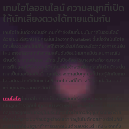
เกมไฮโลออนไลน์ ความสนุกที่เปิด
ให้นักเสี่ยงดวงได้ทายแต้มกัน
เกมไฮโลนั้นถือว่าเป็นอีกเกมที่กำลังเป็นที่นิยมในคาสิโนออนไลน์
ด้วยเช่นเดียวกัน แม้กระนั้นเนื่องจากว่า
ufabet
ขึ้นชื่อว่าเป็นไฮโล
นักเสี่ยงดวงคนใหม่ก็บางทีก็อาจจะยังมิได้ตกลงใจว่าต้องการจะเล่น
ไหม อาจเกิดจากกลัวความสลับซับซ้อนไหมเคยมีประสบการณ์ใน
ด้านนี้จะมาก่อนนั่นเอง แม้กระนั้นปัจจัยอะไรบางอย่างก็อาจมาจาก
การที่ไม่เคยได้ทำความรู้จักเกมพนันจำพวกนี้มาก่อนก็ได้ แม้กระนั้น
หากเป็นในอดีตสมัยนั้น ดูเหมือนจะทุกสมัยทุกยุคก็น่าจะรู้จักกับเกม
ไฮโลกันอย่างดีเยี่ยมแน่ๆ ซึ่งเกมไฮโลนี้ก็มีประวัติรวมทั้งมีความเก่า
แก่อยู่เยอะพอสมควรอีกด้วย
เกมไฮโล
ในคาสิโนถือว่าเป็นเกมพนันที่เริ่มจากเมืองจีน ที่เริ่มมิได้
เป็นลูกเต๋าราวกับในทุกวันนี้ เพราะเหตุว่าแหล่งกำเนิดนั้นเริ่มจาก
กลุ่มของผู้คนงานที่อยู่ในประเทศจีนได้นำเอาวัสดุอุปกรณ์ที่หาง่าย
ที่สุด ซึ่งก็อาจเป็นก้อนอิฐหรือดินเผาที่อยู่ในไซต์ก่อสร้าง ต่อไปก็มี
การนำเอาก้อนอิฐมาทำการตลาดเป็นตัวเลขตั้งแต่ 1 ถึง 6 จากทั้ง