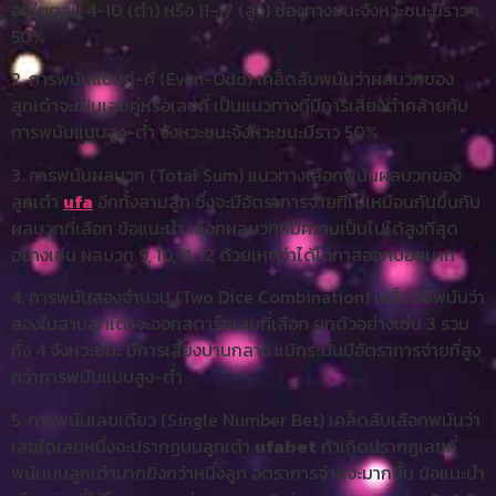
อยู่ในตอน 4-10 (ต่ำ) หรือ 11-17 (สูง) ช่องทางชนะจังหวะชนะมีราวๆ
50%
2. การพนันแบบคู่-คี่ (Even-Odd) เคล็ดลับพนันว่าผลบวกของ
ลูกเต๋าจะเป็นเลขคู่หรือเลขคี่ เป็นแนวทางที่มีการเสี่ยงต่ำคล้ายกับ
การพนันแบบสูง-ต่ำ จังหวะชนะจังหวะชนะมีราว 50%
3. การพนันผลบวก (Total Sum) แนวทางเลือกพนันผลบวกของ
ลูกเต๋า
ufa
อีกทั้งสามลูก ซึ่งจะมีอัตราการจ่ายที่ไม่เหมือนกันขึ้นกับ
ผลบวกที่เลือก ข้อแนะนำ เลือกผลบวกที่มีความเป็นไปได้สูงที่สุด
อย่างเช่น ผลบวก 9, 10, 11, 12 ด้วยเหตุว่าได้โอกาสออกบ่อยมาก
4. การพนันสองจำนวน (Two Dice Combination) เคล็ดวิธีพนันว่า
สองในสามลูกเต๋าจะออกสตาร์ทเลขที่เลือก ยกตัวอย่างเช่น 3 รวม
ทั้ง 4 จังหวะชนะ มีการเสี่ยงปานกลาง แม้กระนั้นมีอัตราการจ่ายที่สูง
กว่าการพนันแบบสูง-ต่ำ
5. การพนันเลขเดียว (Single Number Bet) เคล็ดลับเลือกพนันว่า
เลขใดเลขหนึ่งจะปรากฏบนลูกเต๋า
ufabet
ถ้าเกิดปรากฏเลขที่
พนันบนลูกเต๋ามากยิ่งกว่าหนึ่งลูก อัตราการจ่ายจะมากขึ้น ข้อแนะนำ