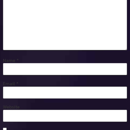
Name
*
Email
*
Website