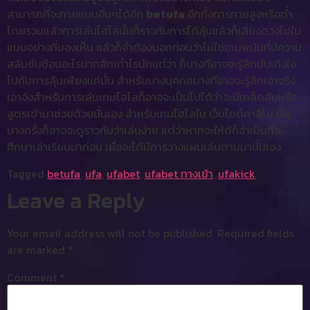
สามารถที่จะทายแบบอื่นๆได้อีก
betufa
อีกทั้งการทายสูงหรือต่ำ
โดยรวมแล้วการเล่นไฮโลนั้นก็ราวกับการได้ลุ้นแล้วก็เสี่ยงดวงไปใน
แบบอย่างที่มองเห็น แล้วก็จำต้องบอกก่อนว่าไม่ใช่เกมพนันที่มีความ
สลับซับซ้อนอะไรมากสักเท่าไรนักแต่ว่า ก็บางทีอาจจะรู้สึกบันเทิงใจ
ไปกับการลุ้นเพียงแค่นั้น สำหรับบางบุคคลบางทีอาจจะรู้สึกเอาจริง
เอาจังสำหรับการเล่นเกมไฮโลก็อาจจะเป็นไปได้ว่าจะมีเคล็ดลับหรือ
สูตรเข้ามาช่วยด้วยนั่นเอง สำหรับเกมไฮโลใน เว็บไซต์คาสิโน นั้น
บางครั้งก็อาจจะดูราวกับว่าเล่นง่าย แต่ว่าหากจะให้ดีก็จำเป็นที่จะ
ศึกษาเล่าเรียนมาก่อน เผื่อจะได้มีการวางแผนเล่นตามมานั่นเอง
Tagged
betufa
,
ufa
,
ufabet
,
ufabet ทางเข้า
,
ufakick
Leave a Reply
Your email address will not be published.
Required fields
are marked
*
Comment
*