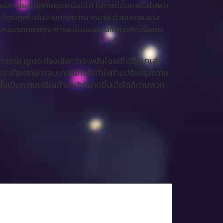
ป็นนักเสี่ยงโชคที่หยุดพนันมิได้ ในกรณีนั้นควรจะไปพบ
งที่คุณถูกใจนั้นง่ายดายกว่ามากมาย ด้วยเหตุผลดัง
พนันหนแรกของคุณ การพนันบอลบางทีอาจเกิดเรื่องยุ่ง
ราวแรก คุณจะต้องเลือกว่าจะพนันโดยมิได้ศึกษาเล่า
์การปราชัยหลายๆรอบบางทีอาจไม่ทำให้ท่านปรับปรุงความ
ะนั้นเป็นความเจริญก้าวหน้าที่มากขึ้นเมื่อใดก็ตามพวก