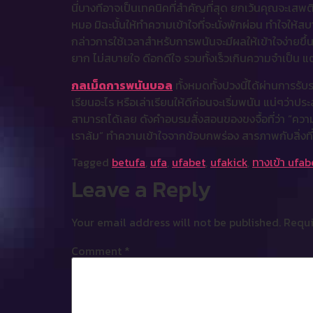
นี่บางทีอาจเป็นเทคนิคที่สำคัญที่สุด ยกเว้นคุณจะเสพต
หมอ มิฉะนั้นให้ทำความเข้าใจที่จะนั่งพักผ่อน ทำใจให
กล่าวการใช้เวลาสำหรับการพนันจะมีผลให้เข้าใจง่ายขึ
ยาก ไม่สบายใจ ดีอกดีใจ รวมทั้งเร็วเกินความจำเป็น แต่
กลเม็ดการพนันบอล
ทั้งหมดทั้งปวงนี้ได้ผ่านการร
เรียนอะไร หรือเล่าเรียนให้ดีก่อนจะเริ่มพนัน แน่ๆว่
สามารถได้เลย ดังคำอบรมสั่งสอนของขงจื้อที่ว่า “ความเจ
เราล้ม” ทำความเข้าใจจากข้อบกพร่อง สารภาพกับสิ่งที่
Tagged
betufa
,
ufa
,
ufabet
,
ufakick
,
ทางเข้า ufab
Leave a Reply
Your email address will not be published.
Requi
Comment
*