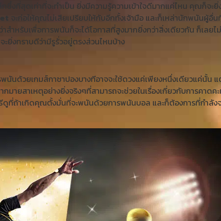
ซึ้งที่สุดเท่าที่จะทำเป็น ยิ่งมีความรู้ความเข้าใจดีมากแค่ไหน คุณก็จ
et
จะก่อให้คุณไม่เสียเปรียบให้กับอีกทั้งเจ้ามือ และก็เหล่านักพนันผู้อื่น
่าสำหรับเพื่อการพนันก็จะได้โอกาสที่สูงมากยิ่งกว่าสิ่งเดียวกัน ก็เลย
จะยิ่งทราบดีว่ามีรูรั่วอยู่ตรงส่วนไหนบ้าง
นันด้วยเกมส์กาชาปองบางทีอาจจะใช้ดวงแค่เพียงหนึ่งเดียวแค่นั้น แต่ว
ากมายสาเหตุอย่างยิ่งจริงๆที่สามารถจะช่วยในเรื่องเกี่ยวกับการคาดค
ธีดูที่ถ้าเกิดคุณตั้งมั่นที่จะพนันด้วยการพนันบอล และก็ต้องการที่กำลั