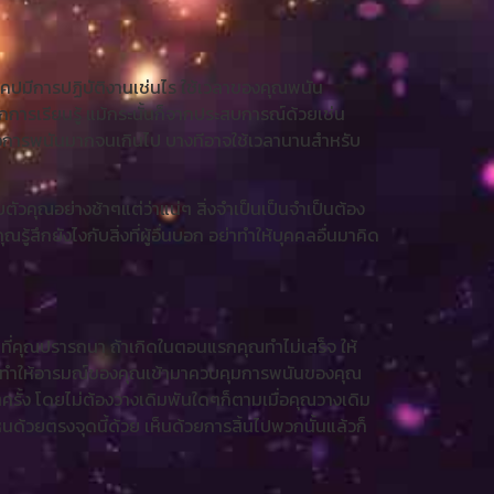
นดิแคปมีการปฏิบัติงานเช่นไร ใช้เวลาของคุณพนัน
การเรียนรู้ แม้กระนั้นก็จากประสบการณ์ด้วยเช่น
ับเพื่อการพนันมากจนเกินไป บางทีอาจใช้เวลานานสำหรับ
ตัวคุณอย่างช้าๆแต่ว่าแน่ๆ สิ่งจำเป็นเป็นจำเป็นต้อง
สึกยังไงกับสิ่งที่ผู้อื่นบอก อย่าทำให้บุคคลอื่นมาคิด
มที่คุณปรารถนา ถ้าเกิดในตอนแรกคุณทำไม่เสร็จ ให้
อย่าทำให้อารมณ์ของคุณเข้ามาควบคุมการพนันของคุณ
ๆครั้ง โดยไม่ต้องวางเดิมพันใดๆก็ตามเมื่อคุณวางเดิม
็นด้วยตรงจุดนี้ด้วย เห็นด้วยการสิ้นไปพวกนั้นแล้วก็