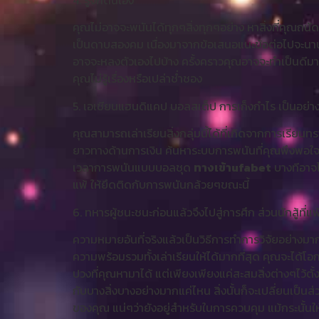
4. รู้จักตนเอง
คุณไม่อาจจะพนันได้ทุกๆสิ่งทุกๆอย่าง หาสิ่งที่คุณถนั
เป็นดาบสองคม เนื่องมาจากข้อเสนอแนะข้อต่อไปจะน
อาจจะหลงตัวเองไปบ้าง ครั้งคราวคุณอาจจะทำเป็นดีมาก
คุณไม่รู้เรื่องหรือเปล่าช่ำชอง
5. เอเชียนแฮนดิแคป บอลสเต็ป การเก็งกำไร เป็นอย่า
คุณสามารถเล่าเรียนสิ่งกลุ่มนี้ได้ที่เกิดจากการเรียนทรา
ยาวทางด้านการเงิน ค้นหาระบบการพนันที่คุณพึงพอใจ 
เวลาการพนันแบบบอลชุด
ทางเข้าufabet
บางทีอาจไม
แพ้ ให้ยึดติดกับการพนันกล้วยๆขณะนี้
6. ทหารผู้ชนะชนะก่อนแล้วจึงไปสู่การศึก ส่วนนักสู้ที่แ
ความหมายอันที่จริงแล้วเป็นวิธีการทำการวิจัยอย่างมาก
ความพร้อมรวมทั้งเล่าเรียนให้ได้มากที่สุด คุณจะได้โอก
ปวงที่คุณหามาได้ แต่เพียงเพียงแค่สะสมสิ่งต่างๆไว้ตั้ง
กับบางสิ่งบางอย่างมากแค่ไหน สิ่งนั้นก็จะเปลี่ยนเป็น
ของคุณ แน่ๆว่ายังอยู่สำหรับในการควบคุม แม้กระนั้นให้เ