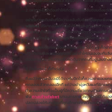
เพียงแต่พนันไปเรื่อยแล้วคุณจะดูดซึมคำพวกนั้นได้เอ
2. เพราะอะไรจำต้องทำให้เกิดเรื่องสลับซับซ้อนตั้งแต่เริ
อย่าเริ่มวางเดิมพันที่มีความสลับซับซ้อนเมื่อคุณเพิ่ง
ufabet
ปริมาณน้อยที่คุณไม่คิดว่าจะสูญเสียมากจนเก
เดียวกัน ทำความเข้าใจที่จะรับทราบอัตราต่อรองที่ดี ศึ
การเป็นนักเสี่ยงโชคมือโปรที่คุณใฝ่ฝันต้องการจะเป็น
อย่าทดสอบบินก่อนที่จะคุณจะสามารถวิ่งได้ และก็อย่าทด
ปฏิบัติตามจังหวะของคุณเอง อย่าทำให้ตนเองจมกับสิ่งที่
ตอบแทนคุณ ต้านทานแรงกดดันจากคนที่อยู่รอบข้างแล้ว
3. ใจเย็นๆแล้วก็ทำต่อไป
ถึงแม้ว่าการพนันจะมิได้ราวกับจิตใจก็ควรอย่ายอมยกธ
ทดลองแล้วทดลองอีกที แต่ว่าอย่ามุ่งหวังผลที่ผิดแผ
ทำความเข้าใจที่จะเป็นผู้ที่มีความเชี่ยวชาญด้านการค
พัน
ทางเข้าufabet
มานะสารภาพว่าคุณอาจมิได้มองเห็น
ปลดปล่อยให้บทเรียนที่คุณศึกษาจากความแพ้พ่ายเป็นเค