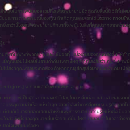
ดสำหรับในการพนันบอลรวมทั้งเพียรพยายามยึดติดกับสิ่งนั้น วิธีที่เยี่ยม
านับประการตามอารมณ์ของคุณ ถ้าเกิดคุณสามารถใช้แนวทาง
ทางเข้า
ยิ่งกว่านี้โดยเพียรพยายามศึกษาที่จะพนันในสิ่งที่คุณปราศจากความผูก
งไร
บศัพท์เฉพาะที่พวกเราชี้แนะไปในข้อที่ 1 เมื่อเกมของคุณดียิ่งขึ้น ให้ทำคว
แม้คุณนอนไม่หลับในยามค่ำคืน เพราะเหตุว่าคุณสงสัยว่าเกมที่ 3 ที่
่ใช่สิ่งที่คุณพร้อมจะทดลอง ถ้าหากคุณรู้สึกสุขใจมากยิ่งกว่าเดิม เมื่อ
พ้จะเข้าสู่การสู้รบก่อนแล้วจึงพากเพียรเอาชนะ
 ทหารที่แพ้เป็นผู้ที่เอาตนเองเข้าไปอยู่ในการศึกก่อน แล้วแล้วหลังจา
าสบรรลุความสำเร็จ แน่ๆว่าคุณอาจกำลังทำการศึกษาเรียนรู้ข้อมูลที่ไม่ส
แต่ต้นก็เป็นวิธีที่ยอดเยี่ยมสำหรับเพื่อการรับวิชาความรู้ใหม่ๆซึ่งเป็นค
ส่วนใดส่วนหนึ่งของคุณมากขึ้นเรื่อยๆแค่นั้น ให้งานที่ชอบทำในเวลาว่าง
ปิดใจเพิ่มขึ้นเรื่อยๆ