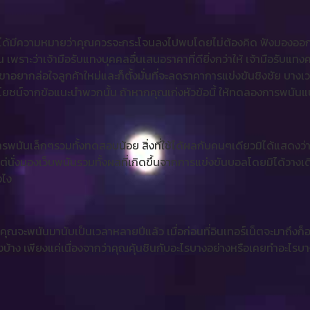
บ มิได้มีความหมายว่าคุณควรจะกระโจนลงไปพบโดยไม่ต้องคิด ฟังมองออก
พราะว่าเจ้ามือรับแทงบุคคลอื่นเสนอราคาที่ดียิ่งกว่าให้ เจ้ามือรับแทง
าอยากล่อใจลูกค้าใหม่และก็ตั้งมั่นที่จะลดราคาการแข่งขันชิงชัย บางเว
ประโยชน์จากข้อแนะนำพวกนั้น ถ้าหากคุณเก่งหัวข้อนี้ ให้ทดลองการพนัน
ารพนันเล็กๆรวมทั้งทดสอบน้อย สิ่งที่ใช้ได้ผลกับคนๆเดียวมิได้แสดง
นั่งมองเว็บพนันรวมทั้งผลที่เกิดขึ้นจากการแข่งขันบอลโดยมิได้วางเด
งไง
คุณจะพนันมานับเป็นเวลาหลายปีแล้ว เมื่อก่อนที่อินเทอร์เน็ตจะมาถึงก็
องบ้าง เพียงแค่เนื่องจากว่าคุณคุ้นชินกับอะไรบางอย่างหรือเคยทำอะไ