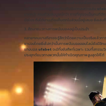
ความเข้าใจเกี่ยวกับกฎข้อตกลงสำหรับเพื่อการแทงให้ลึก
เหนือจากนั้นการรู้เรื่องเกี่ยวกับข้อตกลงการเล่น
ufab
มากกว่า ครบถ้วนสมบูรณ์กว่า การที่คุณจะเป็นคนที่ดีกว
มือโปร ถึงได้มานะที่จะเก็บตกในส่วนนี้อยู่เสมอ ยิ่งเล่นก็
3. ศึกษาแนวทางการพนันบอลอยู่เป็นประจำ
หลายๆคนบางทีอาจจะรู้สึกว่าโดยความเป็นจริงแล้วการพ
ชาปองโดยยิ่งไปกว่านั้นการพนันบอลออนไลน์ยังมีอีกม
แทงบอล
ufabet
จะมีทั้งยังศัพท์เฉพาะ รวมทั้งกรรมวิ
ประยุกต์แนวทางพวกนั้นให้กำเนิดคุณภาพสูงสุดให้ได้