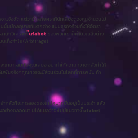
จะแจ้งชัด แต่ว่ามีหลายคราที่นักเสี่ยงดวงคนจำนวนไม่
คนนั้นมีกลอุบายที่แตกต่าง แบบธุรกิจรวมทั้งให้อัตรา
ลานักวิเคราะห์
ีีufabet
ของพวกเขาก็คำนวณสิ่งต่าง
แบบเก็งกำไร (Arbitrage)
ว่าจะเหมาะสมกับคุณเสมอ อย่าทำให้ความหวาดกลัวทำให้
ิมพันจริงๆคุณควรจะมีส่วนร่วมในโลกที่การพนัน ถ้า
อย่ากลัวที่จะทดลองของใหม่ๆบากบั่นอยู่เป็นประจำ แล้ว
รบางอย่างตลอดมา มิได้แปลว่าจะไม่มีแนวทาง
ีีufabet