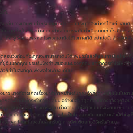
ง
่มต้น
จะเริ่มเล่น วางเดิมพันสำหรับเกมเดียว ตอนที่ระบุว่าสิ่งต่างๆได้แก่ แฮ
ินความจำเป็น เพื่อทำความเข้าใจว่าการพนันดำเนินงานเช่นไร ศึกษาจาก
กษาที่จะรู้เรื่องว่าเพราะอะไรพวกเขาถึงได้โอกาสที่ดี อย่ามุ่งมั่นสำหร
สอบวิ่งก่อนที่จะคุณจะสามารถเดินได้ เพิ่มวิธีแล้วก็แผนการใหม่ๆให้กับ
ผู้อื่นบอกคุณ ยอมรับฟังคำเสนอแนะของทุกคน แต่ว่าควรทำใจให้ดีว่าคุณรู้
ก็ทำในสิ่งที่คุณพึงพอใจเพียงแค่นั้น
งขาว บางทีอาจเกิดเรื่องน่ารำคาญสำหรับคุณ ถ้าสิ่งต่างๆไม่เป็นไปตา
กแตกต่างโดยไม่กระทำการเปลี่ยน อย่างน้อยที่สุดกับวิถีทางของคุณ 
วบคุมอารมณ์เมื่อเอ่ยถึงการพนัน ทำความเข้าใจที่จะบันเทิงใจกับเกมนาน
เงินนั้นอีกเลยถ้าหากสิ่งต่างๆไม่เป็นไปอย่างที่คาดหวัง แล้วก็ทำใจเห
รื่องสะท้อนให้มองเห็นสำหรับในการอัพเดตยุทธวิธีครั้งถัดมา