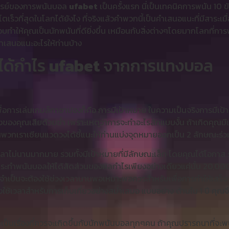
ัศจรรย์ของการพนันบอล
ufabet
เป็นครั้งแรก นี่เป็นเทคนิคการพนัน 10 ข้
ตเร็วที่สุดในโลกได้ยังไง ที่จริงแล้วคำพวกนี้เป็นคำเสนอแนะที่มีสาระ
ทำให้คุณเป็นนักพนันที่ดียิ่งขึ้น เหมือนกับสิ่งต่างๆโดยมากโลกที่กา
ำเสนอแนะอะไรให้ท่านบ้าง
นได้กำไร
ufabet
จากการแทงบอล
่อการเล่นเกมส์กาชาปองก็คือ การมีเป้าหมาย ในความเป็นจริงการมีเป้าห
ริงของคุณเสียด้วยซ้ำ เพราะเหตุว่าการจะทำอะไรสักแบบงั้น ถ้าเกิดคุณมีเ
พวกเราเซียนแวดวงได้ชี้แนะให้ท่านแบ่งจุดหมายออกเป็น 2 ลักษณะร่วมก
ลาไม่นานมากมาย รวมทั้งมีเป้าหมายที่มีลักษณะเล็ก โดยคุณได้โอกาส รวม
ณจะกระทำพนันบอลให้ได้สัดส่วนของผลกำไรเพียงอย่างเดียวแค่นั้น 20,0
่จำเป็นจะต้องใช้ช่วงเวลานานพอเหมาะพอควรสำหรับเพื่อการทำให้เสร็
ต้องใช้เวลาสำหรับการเก็บเกี่ยวอย่างสม่ำเสมอ แบบอย่าง ด้านใน 1 ปี ค
กเป็นเรื่องที่ควรจะเกิดขึ้นกับนักพนันบอลทุกๆคน ถ้าคุณปรารถนาที่จะ