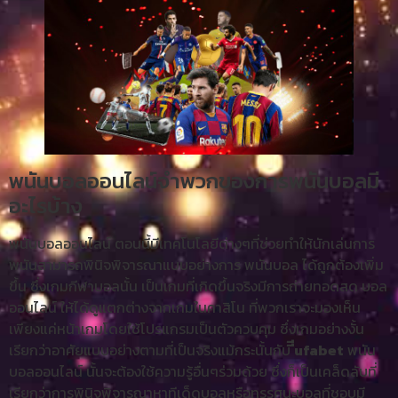
พนันบอลออนไลน์จำพวกของการพนันบอลมี
อะไรบ้าง
พนันบอลออนไลน์ ตอนนี้มีเทคโนโลยีต่างๆที่ช่วยทำให้นักเล่นการ
พนันสามารถพินิจพิจารณาแบบอย่างการ พนันบอล ได้ถูกต้องเพิ่ม
ขึ้น ซึ่งเกมกีฬาบอลนั้น เป็นเกมที่เกิดขึ้นจริงมีการถ่ายทอดสด บอล
ออนไลน์ ให้ได้ดูแตกต่างจากเกมในคาสิโน ที่พวกเราจะมองเห็น
เพียงแค่หน้าเกมโดยใช้โปรแกรมเป็นตัวควบคุม ซึ่งเกมอย่างงั้น
เรียกว่าอาศัยแบบอย่างตามที่เป็นจริงแม้กระนั้นกับ
ีีufabet
พนัน
บอลออนไลน์ นั้นจะต้องใช้ความรู้อื่นๆร่วมด้วย ซึ่งก็เป็นเคล็ดลับที่
เรียกว่าการพินิจพิจารณาหาทีเด็ดบอลหรือทรรศนะบอลที่ชอบมี