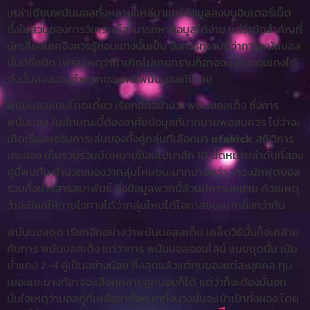
เหล่าเซียนพนันบอลทั้งหลายแหล่มาแชร์ข้อมูลลงบนอินเตอร์เน็ต
ซึ่งในส่วนของการวิเคราะห์สามารถหาข้อมูลได้ง่าย แต่ว่าข้อสำคัญที่
นักเสี่ยงโชคจึงควรรู้ก่อนแทงนั้นเป็น จึงควรทราบดีว่าการพนันบอล
นั้นมีกี่ชนิด เพราะเหตุว่าถ้าเกิดไม่เคยทราบก็อาจจะไม่อาจจะแทงได้
ดังนั้นลองมองจำพวกของการพนันบอลกันเลย
พนันบอลแบบโดดเดี่ยว เรียกอีกอย่างว่า พนันบอลเต็ง ซึ่งการ
พนันบอล ในลักษณะนี้ต้องอาศัยข้อมูลที่มากมายพอสมควร ไม่ว่าจะ
เกิดเรื่องฟอร์มการเล่นของทั้งคู่กลุ่มที่เลือกมา
ufakick
สถิติการ
ประลอง เก็บรวบรวมนัดหมายย้อนไปมาสัก 10 นัดหมายลำดับที่สอง
คู่นี้พบกัน คำนวณมองว่ากลุ่มไหนชนะมากมายกว่า ภาวะนักฟุตบอล
รวมทั้งข่าวสารสมาพันธ์ ซึ่งข้อมูลพวกนี้ล้วนมีความหมาย ด้วยเหตุ
ว่าจะมีผลให้ทายใจทางได้ว่ากลุ่มไหนได้โอกาสชนะมากยิ่งกว่ากัน
พนันบอลชุด เรียกอีกอย่างว่าพนันบอลสเต็ป เคล็ดวิธีนั้นก็จะคล้าย
กับการ พนันบอลเต็ง แต่ว่าการ พนันบอลออนไลน์ แบบชุดนั้น เน้น
ย้ำแทง 2-4 คู่เป็นอย่างน้อย ซึ่งสุดแล้วแต่ทุนของแต่ละบุคคล ทุน
เยอะแยะบางทีอาจจะเลือกหลายคู่หน่อยก็ได้ แต่ว่าก็จะต้องมั่นอก
มั่นใจเหตุว่าบอลคู่ที่เหลือมาทั้งหมดทั้งปวงนั้นจะเข้าเป้าทั้งผอง โดย