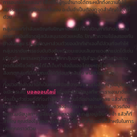
การอบรมสั่งสอนมา เพื่อชี้ให้ผู้กุมอำนาจได้ตระหนักถึงความไม่มี
สมรรถนะของผู้ฝึกสอนนั่นเอง ฉะนั้นจำเป็นต้องดูจุดสำคัญในจุดนี้
ด้วย
กลุ่มบอลที่กำลังเผชิญกับปัญหาข้างใน ทั้งยังปัญหาที่เกิดขึ้นทาง
ทางการเงินที่ขาดผู้สนับสนุนรอช่วยเหลือ, ปัญหาความไม่ลงรอยกัน
ข้างในกลุ่ม รวมถึงปัญหาส่วนตัวของนักกีฬาเองก็มีส่วนที่จะทำให้
กลุ่มปราชัยการแข่งขันชิงชัยหรือชนะแบบเส้นยาแดงผ่าแปดได้เช่น
เดียวกัน เพราะเหตุว่าความรู้สึกกลุ้มอกกลุ้มใจจะเป็นตัวสร้างแรง
กดดันให้โชว์ฟอร์มได้ไม่เต็มกำลังนั่นเอง โดยเหตุนี้ พวกเราควร
สังเกตุกลุ่มที่มีลักษณะนี้ให้ดีก่อนตัดสินใจ พนันบอล ด้วย
ทั้งปวงที่กล่าวมานี้ก็เป็นการพินิจพิจารณารวมทั้งสังเกตุข้อมูลก่อน
จะมีการเล่น
บอลออนไลน์
เนื่องจากว่าข้อมูลที่พวกเราเอามาชี้แนะ
นี้จะเป็นตัวช่วยที่ดีที่จะทำให้ท่านทำเงินได้อย่างง่ายๆเลย แล้วก็ภาวะ
โดยรวมของกลุ่มก็นับว่าเป็นสิ่งจำเป็นมากมาย ฉะนั้น คุณควรต้อง
ติดตามข้อมูลการเปลี่ยนแปลงของแต่ละกลุ่มอยู่เป็นประจำ แล้วก็ที่
สำคัญ คุณต้องไม่แทงกลุ่มที่ตนเองรัก แล้วก็ควรมีสติสำหรับในการ
เล่นทุกคราวด้วย