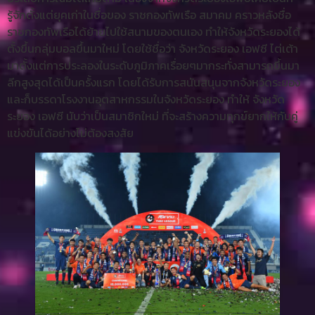
รู้จักตั้งแต่ยุคเก่าในชื่อของ ราชกองทัพเรือ สมาคม คราวหลังชื่อ
ราชกองทัพเรือได้ย้ายไปใช้สนามของตนเอง ทำให้จังหวัดระยองได้
ตั้งขึ้นกลุ่มบอลขึ้นมาใหม่ โดยใช้ชื่อว่า จังหวัดระยอง เอฟซี ไต่เต้า
มาตั้งแต่การประลองในระดับภูมิภาคเรื่อยๆมากระทั่งสามารถขึ้นมา
ลีกสูงสุดได้เป็นครั้งแรก โดยได้รับการสนันสนุนจากจังหวัดระยอง
และก็บรรดาโรงงานอุตสาหกรรมในจังหวัดระยอง ทำให้ จังหวัด
ระยอง เอฟซี นับว่าเป็นสมาชิกใหม่ ที่จะสร้างความทุกข์ยากให้กับคู่
แข่งขันได้อย่างไม่ต้องสงสัย