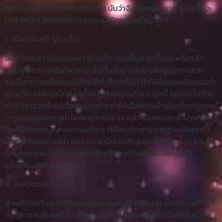
คุณภาพได้มากมายเช่นเดียวกัน นับว่าจังหวัดเชียงราย ยูไนเต็ดจะ
ไม่ทำให้นักเสี่ยงโชคทั้งหลายแหล่ผิดหวังอย่างแน่แท้
5. เมืองทองคำ ยูไนเต็ด
อันที่จริงแล้ว เมืองทองคำ ยูไนเต็ด เคยเป็นกลุ่มที่น่าสะพรึงกลัว
กลุ่มหนึ่ง ภายหลังที่พวกเขาได้ขึ้นชั้นมาเล่นบนลีกสูงสุดหนแรก
และก็สามารถเป็นแชมป์ไทยลีกได้โดยทันที ทำให้ชื่อของเมืองทองคำ
ยูไนเต็ด เปลี่ยนเป็นกลุ่มที่น่าสังเกตเยอะที่สุดเวลานี้ แม้กระนั้นด้วย
ช่วงเวลารวมทั้งในเรื่องของธุรกิจ ทำให้เมืองทองคำยูไนเต็ดห่างหาย
การบรรลุเป้าหมายไปพอเหมาะพอควร แต่ว่าด้วยความสามารถและ
ก็คณะทำงานของกระดานบริหาร ที่ยังคงรักษามาตรฐานเดิมเอาไว้
ได้ ทำให้เมืองทองคำ ยังสามารถยืนบนลีกสูงสุดได้ตลอดมา และก็
นักเล่นการพนันก็ยังคงสนใจสำหรับการที่จะแทงเมืองทองคำ
ยูไนเต็ดอยู่เป็นประจำ
6. จังหวัดชลบุรี เอฟซี
สำหรับใครกันแน่ที่ติดตามบอลไทยมาอย่างช้านาน อาจทราบดีว่า
จังหวัดชลบุรีเอฟซีนั้น เป็นชมรมอันดับแรกๆที่สร้างชื่อให้กับเมือง