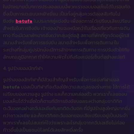
ในนัดหมายนั้นๆการประลองแบบงี้พวกเราชอบมองเห็นได้ในรอบคัด
ซึ่งเป็นการเตะแบบเหย้าเยี่ยม เป็นทั้งคู่กลุ่มควรต้องสลับกันไป
ชิงชัย
betufa
ในประเทศคู่แข่งขัน เพื่อลดการได้เปรียบเสียเปรียบ
สำหรับในการชิงชัย เจ้าของบ้านจะเหนือกว่าในเรื่องเกี่ยวกับการเดิน
ทาง ที่จะมีเวลาพักมากยิ่งกว่ากลุ่มคู่ต่อสู้ สถานที่พักที่ถูกจัดอยู่ใกล้
สนามสำหรับเพื่อการแข่งขัน สบายสำหรับเพื่อการเดินทาง ใน
ระหว่างที่กลุ่มคู่ปรปักษ์จะมีการล้าจากการเดินทาง การปรับตัวให้กับ
ลักษณะภูมิอากาศ ทำให้ความฟิตไม่ถึงร้อยเปอร์เซ็นต์อย่างแน่แท้
4. รูปร่างของนักกีฬา
รูปร่างของนักกีฬาก็มีส่วนสำคัญสำหรับเพื่อการแข่งกีฬาบอล
betufa
บอลเป็นกีฬาที่จะต้องใช้ความสมดุลของร่างกาย ใช้การได้
เปรียบของความสูง รูปร่าง และก็ความคล่องตัว พวกเราก็เลยชอบ
มองเห็นได้ว่าเมื่อใดก็ตามที่มีการชิงชัยบอลระหว่างกลุ่มชาติทิศ
ตะวันออกอย่างทวีปเอเชียกับชาติตะวันตก ที่มีรูปร่างสูงใหญ่มากยิ่ง
กว่าชาวเอเชีย และก็ชาติทิศตะวันออกชอบเสียเปรียบอยู่เป็นประจำ
พวกเราก็เลยไม่สนเท่ห์ใจว่าเพราะอะไรกลุ่มจากทวีปเอเชียไม่ค่อย
ก้าวขึ้นไปเป็นแชมป์โลกได้เลยสักหนึ่งครั้ง