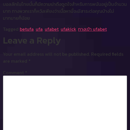
บอลลีกในไทยนั้นก็มีความน่าดึงดูดใจสำหรับการพนันอยู่เป็นจำนวน
มาก ทางพวกเราก็หวังเพียงว่าเนื้อหานี้จะมีสาระต่อคุณบ้างไม่
มากมายก็น้อย
Tagged
betufa
,
ufa
,
ufabet
,
ufakick
,
ทางเข้า ufabet
Leave a Reply
Your email address will not be published.
Required fields
are marked
*
Comment
*