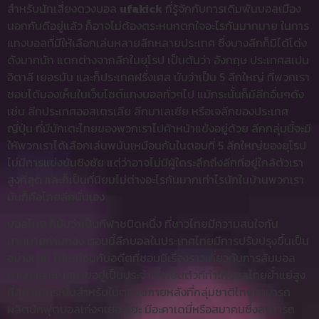
สำหรับนักเสี่ยงดวงบอล
ufakick
ที่รู้จักกับการเดิมพันบอลเมือง
นอกกันดีอยู่แล้ว ก็อาจไม่ต้องตระหนกตกใจอะไรกันมากมาย ในการ
แทงบอลที่มีให้เลือกเล่นหลายลีกหลายประเทศ ซึ่งบางลีกก็มิได้โด่ง
ดังมากนัก แตกต่างจากลีกในยุโรป เป็นต้นว่า อังกฤษ ประเทศสเปน
อิตาลี เยอรมัน และก็ประเทศฝรั่งเศส นับว่าเป็น 5 ลีกใหญ่ ที่พวกเรา
ชอบได้มองเห็นในเว็บไซต์แทงบอลทั่วๆไป แม้กระนั้นก็มีลีกอื่นๆดัง
เช่น ลีกประเทศออสเตรเลีย ลีกมาเลเซีย หรือเจลีกของประเทศ
ญี่ปุ่น ที่มีนักเตะไทยของพวกเราไปค้าหน้าแข้งอยู่ด้วย ลีกกลุ่มนี้จะมี
ให้พวกเราได้เลือกเล่นพนันเหมือนกันในตอนที่ 5 ลีกใหญ่ของยุโรป
ไม่มีการแข่งขันชิงชัย แต่ว่าอาจไม่มีผู้ใดระลึกถึงลีกที่อยู่ใกล้ตัวเรา
สูงที่สุด และก็เป็นที่นิยมไม่ต่างอะไรกันมากเท่าไรนักในบ้านพวกเรา
มันก็คือไทยลีกนั่นเอง
บอลไทย ก็นับว่าเป็นกีฬาชนิดหนึ่ง ที่ชาวไทยมีความสนใจกัน
มากมายก่ายกอง ตอนนี้ลีกบอลในประเทศไทยมีการปรับปรุงขึ้นเป็น
อย่างมาก ไม่เหมือนกับอดีตที่ชอบมีเรื่องราวเกี่ยวกับการล้มบอล
การทะเลาะในสนามอยู่เป็นประจำ ซึ่งเป็นตัวที่ทำให้บอลไทยย่ำแย่สูง
ที่สุด แม้กระนั้นสำหรับในตอนนี้ภายหลังที่กลุ่มชาติไทยสามารถ
ผลิตนักฟุตบอลเก่งๆเยอะแยะ มีอะคาเดมี่หรือสมาคมซึ่งสามารถ