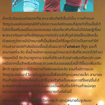
สำหรับข้อเสนอข้อแรกที่พวกเรายินดีพรีเซ็นท์เป็น การกำหนด
วัตถุประสงค์ของคุณให้กำเนิดความแจ้งชัดเยอะที่สุดเท่าที่จะเป็นได้
ไม่ใช่เรื่องที่มองเป็นนามประธรรม เช่นเดียวกับที่คนไม่ใช่น้อยรู้เรื่อง
พวกเราต้องการที่จะให้คุณเบาๆเปิดใจ แล้วก็ดูหัวข้อนี้ใหม่อีกครั้ง
ด้วยเหตุว่าการมีเป้าหมายก็เป็นสิ่งหนึ่งที่ซึ่งพูดได้ว่าเป็นการทำให้
ท่านสามารถมีกำลังขับเขยื้อนไปในแนวทาง
ีufabet
ที่ถูก และก็
สามารถที่จะวัด ชั่งน้ำหนักการบรรลุเป้าหมายว่าสิ่งที่พวกเราได้ทำมา
ก่อนหน้านี้ จัดว่ามาถูกทาง รวมทั้งใช้เวลาไปอย่างคุ้มหรือเปล่า นอก
เหนือจากนั้นสำหรับเซียนแวดวงพนันบอลออนไลน์ได้ชี้แนะเพิ่มเติม
อีกว่า คุณควรจะมีเป้าหมายที่ออกจะแจ่มแจ้ง รวมทั้งมีการแบ่ง
วัตถุประสงค์เอาไว้ภายในรูปแบบนี้เพื่อจะให้จุดมุ่งหมายเล็ก สามารถ
ที่จะกำเนิดคุณประโยชน์ แล้วก็รวมตัวกันเป็นแผนการที่ใหญ่ขึ้นได้
พวกเหล่าเซียนแวดวงได้เสนอแนะเบื้องต้นที่จะให้ท่านทำแบ่งจุด
หมายของตนออกเป็น 2 จุดมุ่งหมายดังต่อไปนี้
จุดหมายระยะสั้น ตามชื่อที่เรียกเลยว่า จุดมุ่งหมายในรูปแบบ