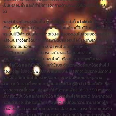
เป็นเหลื่อมล้ำ และก็ทำให้การจัดการด้านการเงินของคุณเสียระบบ
ได้
กองกำไร หรือกองเงินเก็บ พูดได้ว่าชื่อ แล้วก็
ufakick
หน้าที่ก็ตรง
ตัวจากที่เรียกเลย ด้วยเหตุว่ากองเงินในส่วนนี้มิได้มีบทบาทไว้ใช้ แม้
กระนั้นมีไว้สำหรับเพื่อการคิดเงินสะสมของเงินในส่วนของผลกำไร
หรือเงินรางวัลที่ได้มาจากการพนันบอลออนไลน์รวมทั้งเกมส์กาชา
ปองชนิดอื่นๆอีกมากมาย รับประกันได้เลยว่า ถ้าหากว่าคุณสามารถ
ปฏิบัติตามกฎ แล้วก็ข้อควรกระทำของข้อเสนอในส่วนนี้ได้ คุณก็จะ
สามารถออกมาจากคาสิโนออนไลน์ หรือออกมาจากพนันบอล
ออนไลน์ได้ และก็ยังมีเงินผลกำไรประจำตัวกลับออกมาได้อย่างไม่
ต้องสงสัย ไม่ลงเงินพนันครั้งละมากมายๆเรียกว่าเป็นอีกหนึ่งความ
เข้าใจผิดที่เกิดขึ้นไปทั่วสำหรับเหล่านักพนันคนใหม่ที่อยู่อย่าง
มากมายในตอนนี้ เพราะเหตุว่าคนไม่ใช่น้อยรู้สึกว่า ไหนๆก็เกิดเรื่อง
ราวของการเสี่ยงอยู่แล้ว แล้วก็ได้โอกาสเพียงแค่ 50 / 50 mอาจจะ
มีการเกิดขึ้นได้ และก็เสียท่าได้ แต่ว่าอย่างไรก็แล้วแต่ ถ้าหากคุณมี
ความชำนาญสำหรับเพื่อการเล่นที่ดี รวมทั้งมีความสามารถกลไก
บางสิ่งบางอย่างของโลกเกมส์กาชาปอง คุณสามารถที่จะทำแบ่งเงิน
ก้อนใหญ่หนึ่งก้อน แล้วก็สามารถทำประโยชน์ได้มากกว่าการหิ้วเงิน