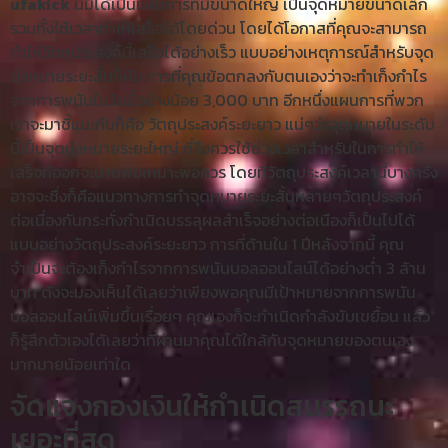
ufakick
นี้มิได้เป็นแผนการที่มีขนาดใหญ่ เป็นจุดหมายขนาดเล็ก
รวมทั้งใช้เวลาทำให้เสร็จได้โดยด่วน โดยได้โอกาสที่คุณจะสามารถ
ทำให้วัตถุประสงค์นี้เสร็จได้อย่างเร็ว แบบอย่างเหตุการณ์สำหรับจุด
มุ่งหมายระยะสั้นก็คือ การที่คุณข้อตกลงกับตนเองว่าจะทำเก็งกำไร
จากการพนันในวันนี้อย่างน้อย 3,000 บาท อีกหนึ่งแผนการที่พวก
เราจะมาชี้แนะกันก็คือ วัตถุประสงค์ระยะยาว แน่ๆว่าจุดหมายในระดับ
นี้เป็นจุดมุ่งหมายระยะใหญ่ ที่จึงควรใช้ช่วงเวลาสำหรับในการทำให้
เสร็จที่ออกจะนานพอเหมาะพอควร โดยที่วัตถุประสงค์เวลานี้บางครั้ง
อาจจะซึ่งก็คือแนวทางการทำจุดหมายระยะสั้นหลายๆวัตถุประสงค์
ต่อเนื่องกันกระทั่งกำเนิดบรรลุผลสำเร็จอย่างต่อเนืองก็เป็นไปได้
แบบอย่างวัตถุประสงค์ระยะยาว การที่ด้านใน 1 ปีหลังจากนี้ คุณ
จำเป็นจะต้องเก็งกำไรจากการพนันบอลออนไลน์ได้อย่างต่ำ 3 ล้าน
บาท ดังจะมองเห็นได้เลยว่าเพียงพอคุณมีเป้าหมายจากการพนัน
บอลออนไลน์เพิ่มขึ้นเรื่อยๆ คุณเองก็จะกำเนิดกำลังขับเขยื้อน แล้ว
ก็รู้สึกตัวเองได้เลยว่าที่ผ่านมาคุณได้ใกล้กับจุดหมายของตนเอง
มากมายน้อยเท่าใด
จัดแจงกองเงินให้กำเนิดสมรรถนะ
เยอะที่สุด